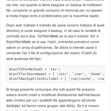
via rete, ma quando si deve eseguire un backup di moltissimi
file, comporta un grande consumo di memoria per cui spesso
si rivela troppo lento e problematico per la macchina ospite.
Dopo aver indicato il metodo da usare occorre indicare di quali
directory si vuole eseguire il backup, in tal caso le variabili di
controllo sono due,
se si usa il metodo
e
TarShareName
tar
se si usa
, entrambe prendono come
RsyncShareName
rsync
valore un array di pathnames. Se allora si intende usare il
comando
il file di configurazione del nostro
tar
client.pl
sarà qualcosa del tipo:
$Conf{XferMethod} = 'tar';

$Conf{TarShareName} = [ '/etc', '/var', '/home', '/r
Si tenga presente comunque che tutti questi file possono
essere anche creati e modificati direttamente dall'interfaccia
web (motivo per cui i suddetti file appartengono all'utente
ed hanno come gruppo
). Se li si creano
backuppc
www-data