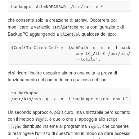
che consente solo la creazione di archivi. Occorrerà poi
modificare la variabile
nella configurazione di
TarClientCmd
BackupPC aggiungendo a
qualcosa del tipo:
client.pl
$Conf{TarClientCmd} = '$sshPath -q -x -n -l backuppc
                      . ' env LC_ALL=C /usr/bin/sudo
ci si ricordi inoltre eseguire almeno una volta la prova di
funzionamento del comando con qualcosa del tipo:
su backuppc

Un secondo approccio, più sicuro, ma utilizzabile però soltanto
con il metodo
, è quello che si appoggia allo script
rsync
distribuito insieme al programma
, che consente
rrsync
rsync
di restringere l'utilizzo di quest'ultimo in modo da dare accesso