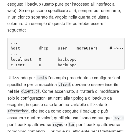
eseguito il backup (usato pure per l'accesso all'interfaccia
web). Se ne possono specificare altri, sempre per username,
in un elenco separato da virgole nella quarta ed ultima
colonna. Un esempio di questo file potrebbe essere il
seguente:
...

host        dhcp    user    moreUsers     # <--- do 
...

localhost   0       backuppc

Utilizzando per
l'esempio precedente le configurazioni
hosts
specifiche per la macchina
dovranno essere inserite
client
nel file
. Come accennato, si tratterà di modificare
client.pl
solo le configurazioni attinenti alla tipologia di backup da
eseguire, in questo caso la prima variabile utilizzata è
, che indica come eseguire il backup e può
XferMethod
assumere quattro valori; quelli più usati sono comunque
rsync
per il backup attraverso
e
per il backup attraverso
rsync
tar
l'omonimo comando. Il primo è più efficiente per i trasferimenti