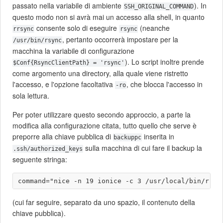
passato nella variabile di ambiente
). In
SSH_ORIGINAL_COMMAND
questo modo non si avrà mai un accesso alla shell, in quanto
consente solo di eseguire
(neanche
rrsync
rsync
, pertanto occorrerà impostare per la
/usr/bin/rsync
macchina la variabile di configurazione
). Lo script inoltre prende
$Conf{RsyncClientPath} = 'rsync'
come argomento una directory, alla quale viene ristretto
l'accesso, e l'opzione facoltativa
, che blocca l'accesso in
-ro
sola lettura.
Per poter utilizzare questo secondo approccio, a parte la
modifica alla configurazione citata, tutto quello che serve è
preporre alla chiave pubblica di
inserita in
backuppc
sulla macchina di cui fare il backup la
.ssh/authorized_keys
seguente stringa:
(cui far seguire, separato da uno spazio, il contenuto della
chiave pubblica).