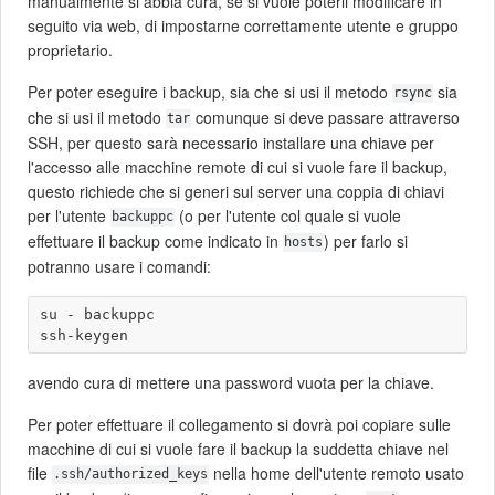
manualmente si abbia cura, se si vuole poterli modificare in
seguito via web, di impostarne correttamente utente e gruppo
proprietario.
Per poter eseguire i backup, sia che si usi il metodo
sia
rsync
che si usi il metodo
comunque si deve passare attraverso
tar
SSH, per questo sarà necessario installare una chiave per
l'accesso alle macchine remote di cui si vuole fare il backup,
questo richiede che si generi sul server una coppia di chiavi
per l'utente
(o per l'utente col quale si vuole
backuppc
effettuare il backup come indicato in
) per farlo si
hosts
potranno usare i comandi:
su - backuppc

avendo cura di mettere una password vuota per la chiave.
Per poter effettuare il collegamento si dovrà poi copiare sulle
macchine di cui si vuole fare il backup la suddetta chiave nel
file
nella home dell'utente remoto usato
.ssh/authorized_keys