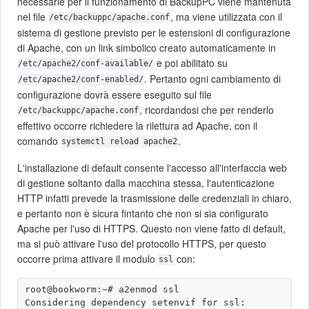
necessarie per il funzionamento di BackupPC viene mantenuta
nel file
, ma viene utilizzata con il
/etc/backuppc/apache.conf
sistema di gestione previsto per le estensioni di configurazione
di Apache, con un link simbolico creato automaticamente in
e poi abilitato su
/etc/apache2/conf-available/
. Pertanto ogni cambiamento di
/etc/apache2/conf-enabled/
configurazione dovrà essere eseguito sul file
, ricordandosi che per renderlo
/etc/backuppc/apache.conf
effettivo occorre richiedere la rilettura ad Apache, con il
comando
.
systemctl reload apache2
L'installazione di default consente l'accesso all'interfaccia web
di gestione soltanto dalla macchina stessa, l'autenticazione
HTTP infatti prevede la trasmissione delle credenziali in chiaro,
e pertanto non è sicura fintanto che non si sia configurato
Apache per l'uso di HTTPS. Questo non viene fatto di default,
ma si può attivare l'uso del protocollo HTTPS, per questo
occorre prima attivare il modulo
con:
ssl
root@bookworm:~# a2enmod ssl

Considering dependency setenvif for ssl:
