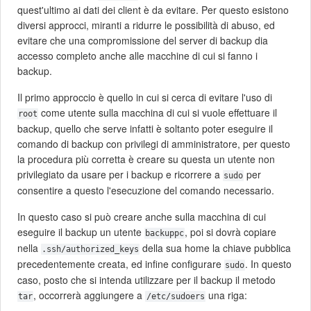
quest'ultimo ai dati dei client è da evitare. Per questo esistono
diversi approcci, miranti a ridurre le possibilità di abuso, ed
evitare che una compromissione del server di backup dia
accesso completo anche alle macchine di cui si fanno i
backup.
Il primo approccio è quello in cui si cerca di evitare l'uso di
come utente sulla macchina di cui si vuole effettuare il
root
backup, quello che serve infatti è soltanto poter eseguire il
comando di backup con privilegi di amministratore, per questo
la procedura più corretta è creare su questa un utente non
privilegiato da usare per i backup e ricorrere a
per
sudo
consentire a questo l'esecuzione del comando necessario.
In questo caso si può creare anche sulla macchina di cui
eseguire il backup un utente
, poi si dovrà copiare
backuppc
nella
della sua home la chiave pubblica
.ssh/authorized_keys
precedentemente creata, ed infine configurare
. In questo
sudo
caso, posto che si intenda utilizzare per il backup il metodo
, occorrerà aggiungere a
una riga:
tar
/etc/sudoers