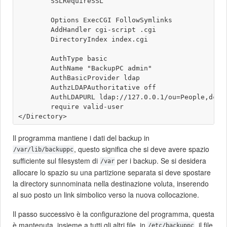
        SSLRequireSSL

        Options ExecCGI FollowSymlinks

        AddHandler cgi-script .cgi

        DirectoryIndex index.cgi

        AuthType basic

        AuthName "BackupPC admin" 

        AuthBasicProvider ldap

        AuthzLDAPAuthoritative off

        AuthLDAPURL ldap://127.0.0.1/ou=People,dc=tr
        require valid-user

Il programma mantiene i dati del backup in
, questo significa che si deve avere spazio
/var/lib/backuppc
sufficiente sul filesystem di
per i backup. Se si desidera
/var
allocare lo spazio su una partizione separata si deve spostare
la directory sunnominata nella destinazione voluta, inserendo
al suo posto un link simbolico verso la nuova collocazione.
Il passo successivo è la configurazione del programma, questa
è mantenuta, insieme a tutti gli altri file, in
, il file
/etc/backuppc