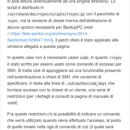
in sola lettura (eventualmente ad una singola directory). Lo
script è distribuito in
con il pacchetto di
/usr/share/doc/rsync/scripts/rrsync.gz
, ma la versione di
Jessie
manca dell'abilitazione di
rsync
alcune opzioni necessarie per BackupPC (vedi
https://lists.samba.org/archive/rsync/2014-
September/029647.html
), il patch citato è stato applicato alla
versione allegata a questa pagina.
In questo caso non è necessario usare
, in quanto
sudo
rrsync
è stato scritto per essere usato come comando di accesso per
SSH. Si tratta cioè di appoggiarsi ad una funzionalità presente
nell'autenticazione a chiavi di SSH, che consente di
specificare, in testa alla linea di
che
.ssh/authorized_keys
fornisce accesso con la chiave di un utente, una serie di
restrizioni (per i dettagli si consulti la pagina di manuale di
).
sshd
Fra queste restrizioni c'è la possibilità di indicare un comando
che verrà utilizzato quando viene effettuato l'accesso, al posto
di quello inviato nella riga di comando di
(il quale sarà
ssh