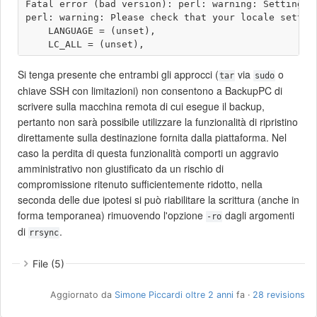
Fatal error (bad version): perl: warning: Setting lo
perl: warning: Please check that your locale setting
    LANGUAGE = (unset),

Si tenga presente che entrambi gli approcci (
via
o
tar
sudo
chiave SSH con limitazioni) non consentono a BackupPC di
scrivere sulla macchina remota di cui esegue il backup,
pertanto non sarà possibile utilizzare la funzionalità di ripristino
direttamente sulla destinazione fornita dalla piattaforma. Nel
caso la perdita di questa funzionalità comporti un aggravio
amministrativo non giustificato da un rischio di
compromissione ritenuto sufficientemente ridotto, nella
seconda delle due ipotesi si può riabilitare la scrittura (anche in
forma temporanea) rimuovendo l'opzione
dagli argomenti
-ro
di
.
rrsync
File (5)
Aggiornato da
Simone Piccardi
oltre 2 anni
fa ·
28 revisions