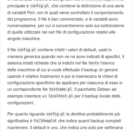
principale è
, che contiene la definizione di una serie
config.pl
di variabili Perl, con le quali viene controllato il comportamento
del programma. Il file è ben commentato, e le variabili sono
numerosissime, per cui ci concentreremo solo sul sottoinsieme
di quelle utilizzate nei vari file di configurazione relativi alle
singole macchine.
Il file
contiene infatti i valori di default, usati in
config.pl
maniera generica quando non ve ne sono indicati di specifici, il
sistema infatti richiede che si indichi nel file
l'elenco
hosts
delle macchine di cui si vuole effettuale il backup (in genere
usando il relativo hostname) e poi si inseriscano le chiavi di
configurazione specifiche da applicare per ciascuna di esse in
un corrispondente file
. Il pacchetto Debian ad
hostname.pl
esempio inserisce un
per il backup locale delle
localhost.pl
configurazioni.
Per quanto riguarda
la direttiva probabilmente più
config.pl
significativa è
che indica quanti backup completi
FullKeepCnt
mantenere. Il default è uno, che indica uno solo per settimana