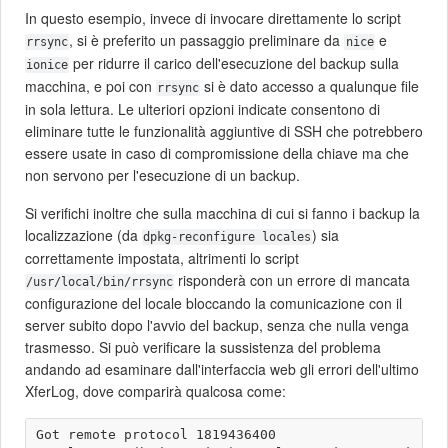
In questo esempio, invece di invocare direttamente lo script
, si è preferito un passaggio preliminare da
e
rrsync
nice
per ridurre il carico dell'esecuzione del backup sulla
ionice
macchina, e poi con
si è dato accesso a qualunque file
rrsync
in sola lettura. Le ulteriori opzioni indicate consentono di
eliminare tutte le funzionalità aggiuntive di SSH che potrebbero
essere usate in caso di compromissione della chiave ma che
non servono per l'esecuzione di un backup.
Si verifichi inoltre che sulla macchina di cui si fanno i backup la
localizzazione (da
) sia
dpkg-reconfigure locales
correttamente impostata, altrimenti lo script
risponderà con un errore di mancata
/usr/local/bin/rrsync
configurazione del locale bloccando la comunicazione con il
server subito dopo l'avvio del backup, senza che nulla venga
trasmesso. Si può verificare la sussistenza del problema
andando ad esaminare dall'interfaccia web gli errori dell'ultimo
XferLog, dove comparirà qualcosa come:
Got remote protocol 1819436400
