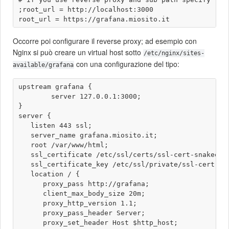
;root_url = http://localhost:3000

Occorre poi configurare il reverse proxy; ad esempio con
Nginx si può creare un virtual host sotto
/etc/nginx/sites-
con una configurazione del tipo:
available/grafana
upstream grafana {

        server 127.0.0.1:3000;

}

server {

   listen 443 ssl;

   server_name grafana.miosito.it;

   root /var/www/html;

   ssl_certificate /etc/ssl/certs/ssl-cert-snakeoil.
   ssl_certificate_key /etc/ssl/private/ssl-cert-sna
   location / {

      proxy_pass http://grafana;

      client_max_body_size 20m;

      proxy_http_version 1.1;

      proxy_pass_header Server;

      proxy_set_header Host $http_host;
