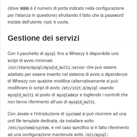
(dove
è il numero di porta indicato nella configurazione
NNNN
per l'istanza in questione) sfruttando il fatto che la password
iniziale dell'utente
è vuota.
root
Gestione dei servizi
Con il pacchetto di
fino a Wheezy è disponibile uno
mysql
script di avvio minimale
che può essere
/usr/share/mysql/mysqld_multi.server
adattato per essere inserito nel sistema di avvio a dipendenze
di Wheezy con qualche modifica (alternativamente si può
modificare lo script di avvio
usando
/etc/init.d/mysql
al posto di
e togliendo i controlli che
mysqld_multi
mysqladmin
non fanno riferimento all'uso di
.
mysqld_multi
Con Jessie e l'introduzione di
si può ricorrere ad una
systemd
unit file
template dedicata, da installare sotto
, e nel caso specifico si è fatto riferimento
/etc/systemd/system
ad una configurazione mantenuta sotto
/etc/mysql-