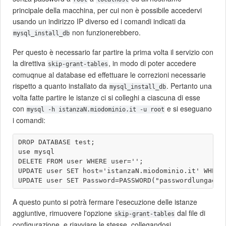
principale della macchina, per cui non è possibile accedervi
usando un indirizzo IP diverso ed i comandi indicati da
non funzionerebbero.
mysql_install_db
Per questo è necessario far partire la prima volta il servizio con
la direttiva
, in modo di poter accedere
skip-grant-tables
comuqnue al database ed effettuare le correzioni necessarie
rispetto a quanto installato da
. Pertanto una
mysql_install_db
volta fatte partire le istanze ci si colleghi a ciascuna di esse
con
e si eseguano
mysql -h istanzaN.miodominio.it -u root
i comandi:
DROP DATABASE test;

use mysql

DELETE FROM user WHERE user='';

UPDATE user SET host='istanzaN.miodominio.it' WHERE 
A questo punto si potrà fermare l'esecuzione delle istanze
aggiuntive, rimuovere l'opzione
dal file di
skip-grant-tables
configurazione, e riavviare le stesse, collegandosi