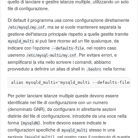
quello di lanciare e gestire istanze multiple, utilizzando un solo
file di configurazione.
Di default il programma usa come configurazione direttamente
, ma se si vuole mantenere separata la
/etc/mysql/my.cnf
gestione dell'istanza principale rispetto a quelle gestite tramite
si può fare ricorso ad un file qualunque, da
mysqld_multi
indicare con l'opzione
, nel nostro caso
--defaults-file
useremo
. Per evitare errori, e
/etc/mysql-multi/my.cnf
semplificarsi la vita nello scrivere i comandi, abbiamo
provveduto a definire un alias di shell in
nella forma:
.bashrc
Per poter lanciare istanze multiple queste devono essere
identificate nel file di configurazione con un numero
(denominato GNR), da configurare in altrettante sezioni
distinte del file di configurazione, introdotte da una voce nella
forma
. Inoltre devono essere indicate le
[mysqldN]
configurazioni specifiche di
stesso in una
mysqld_multi
sezione
, nel nostro caso il contenuto di questa
[mysqld_multi]