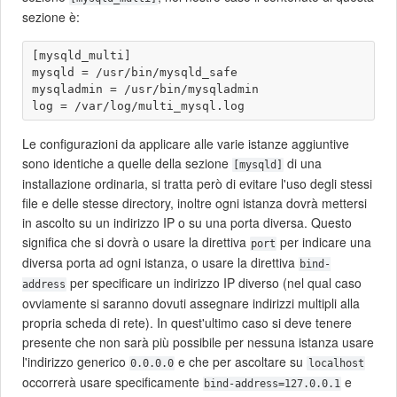
sezione è:
[mysqld_multi]

mysqld = /usr/bin/mysqld_safe

mysqladmin = /usr/bin/mysqladmin

Le configurazioni da applicare alle varie istanze aggiuntive
sono identiche a quelle della sezione
di una
[mysqld]
installazione ordinaria, si tratta però di evitare l'uso degli stessi
file e delle stesse directory, inoltre ogni istanza dovrà mettersi
in ascolto su un indirizzo IP o su una porta diversa. Questo
significa che si dovrà o usare la direttiva
per indicare una
port
diversa porta ad ogni istanza, o usare la direttiva
bind-
per specificare un indirizzo IP diverso (nel qual caso
address
ovviamente si saranno dovuti assegnare indirizzi multipli alla
propria scheda di rete). In quest'ultimo caso si deve tenere
presente che non sarà più possibile per nessuna istanza usare
l'indirizzo generico
e che per ascoltare su
0.0.0.0
localhost
occorrerà usare specificamente
e
bind-address=127.0.0.1