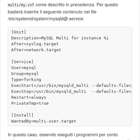
come descritto in precedenza. Per questo
multi/my.cnf
basterà inserire il seguente contenuto nel file
/etc/systemd/system/mysqld@.service:
[Unit]

Description=MySQL Multi for instance %i

After=syslog.target

After=network.target

[Service]

User=mysql

Group=mysql

Type=forking

ExecStart=/usr/bin/mysqld_multi --defaults-file=/etc
ExecStop=/usr/bin/mysqld_multi  --defaults-file=/etc
Restart=always

PrivateTmp=true

[Install]

In questo caso, essendo eseguiti i programmi per conto