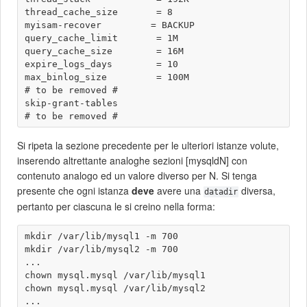
thread_cache_size       = 8

myisam-recover         = BACKUP

query_cache_limit       = 1M

query_cache_size        = 16M

expire_logs_days        = 10

max_binlog_size         = 100M

# to be removed #

skip-grant-tables

Si ripeta la sezione precedente per le ulteriori istanze volute,
inserendo altrettante analoghe sezioni [mysqldN] con
contenuto analogo ed un valore diverso per N. Si tenga
presente che ogni istanza
deve
avere una
diversa,
datadir
pertanto per ciascuna le si creino nella forma:
mkdir /var/lib/mysql1 -m 700

mkdir /var/lib/mysql2 -m 700

...

chown mysql.mysql /var/lib/mysql1

chown mysql.mysql /var/lib/mysql2
