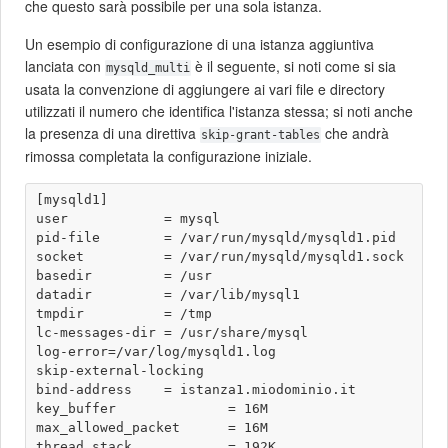
che questo sarà possibile per una sola istanza.
Un esempio di configurazione di una istanza aggiuntiva
lanciata con
è il seguente, si noti come si sia
mysqld_multi
usata la convenzione di aggiungere ai vari file e directory
utilizzati il numero che identifica l'istanza stessa; si noti anche
la presenza di una direttiva
che andrà
skip-grant-tables
rimossa completata la configurazione iniziale.
[mysqld1]

user            = mysql

pid-file        = /var/run/mysqld/mysqld1.pid

socket          = /var/run/mysqld/mysqld1.sock

basedir         = /usr

datadir         = /var/lib/mysql1

tmpdir          = /tmp

lc-messages-dir = /usr/share/mysql

log-error=/var/log/mysqld1.log

skip-external-locking

bind-address    = istanza1.miodominio.it

key_buffer              = 16M

max_allowed_packet      = 16M

thread_stack            = 192K
