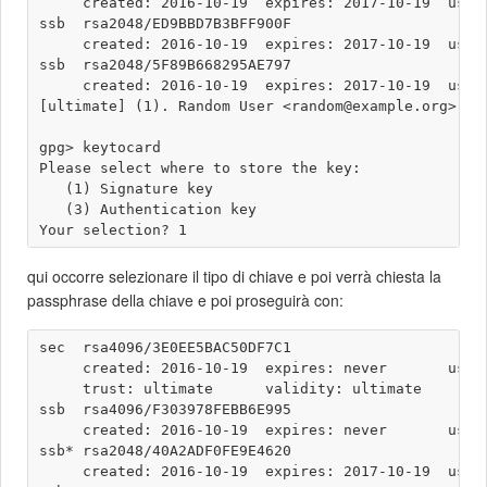
     created: 2016-10-19  expires: 2017-10-19  usage
ssb  rsa2048/ED9BBD7B3BFF900F

     created: 2016-10-19  expires: 2017-10-19  usage
ssb  rsa2048/5F89B668295AE797

     created: 2016-10-19  expires: 2017-10-19  usage
[ultimate] (1). Random User <random@example.org>

gpg> keytocard

Please select where to store the key:

   (1) Signature key

   (3) Authentication key

qui occorre selezionare il tipo di chiave e poi verrà chiesta la
passphrase della chiave e poi proseguirà con:
sec  rsa4096/3E0EE5BAC50DF7C1

     created: 2016-10-19  expires: never       usage
     trust: ultimate      validity: ultimate

ssb  rsa4096/F303978FEBB6E995

     created: 2016-10-19  expires: never       usage
ssb* rsa2048/40A2ADF0FE9E4620

     created: 2016-10-19  expires: 2017-10-19  usage