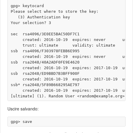
gpg> keytocard

Please select where to store the key:

   (3) Authentication key

Your selection? 3

sec  rsa4096/3E0EE5BAC50DF7C1

     created: 2016-10-19  expires: never       usage
     trust: ultimate      validity: ultimate

ssb  rsa4096/F303978FEBB6E995

     created: 2016-10-19  expires: never       usage
ssb  rsa2048/40A2ADF0FE9E4620

     created: 2016-10-19  expires: 2017-10-19  usage
ssb  rsa2048/ED9BBD7B3BFF900F

     created: 2016-10-19  expires: 2017-10-19  usage
ssb* rsa2048/5F89B668295AE797

     created: 2016-10-19  expires: 2017-10-19  usage
Uscire salvando: