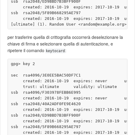
ssb  rsa2048/ED9BBD7B3BFF900F

     created: 2016-10-19  expires: 2017-10-19  usage
ssb  rsa2048/5F89B668295AE797

     created: 2016-10-19  expires: 2017-10-19  usage
per trasferire quella di crittografia occorrerà deselezionare la
chiave di firma e selezionare quella di autenticazione, e
ripetere il comando
:
keytocard
gpg> key 2

sec  rsa4096/3E0EE5BAC50DF7C1

     created: 2016-10-19  expires: never       usage
     trust: ultimate      validity: ultimate

ssb  rsa4096/F303978FEBB6E995

     created: 2016-10-19  expires: never       usage
ssb  rsa2048/40A2ADF0FE9E4620

     created: 2016-10-19  expires: 2017-10-19  usage
ssb  rsa2048/ED9BBD7B3BFF900F

     created: 2016-10-19  expires: 2017-10-19  usage
ssb  rsa2048/5F89B668295AE797

     created: 2016-10-19  expires: 2017-10-19  usage