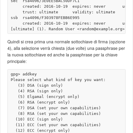
sec  rsa4096/3E0EE5BAC50DF7C1

     created: 2016-10-19  expires: never       usage
     trust: ultimate      validity: ultimate

ssb  rsa4096/F303978FEBB6E995

     created: 2016-10-19  expires: never       usage
Quindi si crea prima una normale sottochiave di firma (opzione
4), alla selezione verrà chiesta (due volte) una passphrase per
la nuova sottochiave ed anche la passphrase per la chiave
principale:
gpg> addkey 

Please select what kind of key you want:

   (3) DSA (sign only)

   (4) RSA (sign only)

   (5) Elgamal (encrypt only)

   (6) RSA (encrypt only)

   (7) DSA (set your own capabilities)

   (8) RSA (set your own capabilities)

  (10) ECC (sign only)

  (11) ECC (set your own capabilities)

  (12) ECC (encrypt only)
