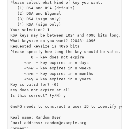
Please select what kind of key you want:

   (1) RSA and RSA (default)

   (2) DSA and Elgamal

   (3) DSA (sign only)

   (4) RSA (sign only)

Your selection? 1

RSA keys may be between 1024 and 4096 bits long.

What keysize do you want? (2048) 4096

Requested keysize is 4096 bits

Please specify how long the key should be valid.

         0 = key does not expire

      <n>  = key expires in n days

      <n>w = key expires in n weeks

      <n>m = key expires in n months

      <n>y = key expires in n years

Key is valid for? (0) 

Key does not expire at all

Is this correct? (y/N) y

GnuPG needs to construct a user ID to identify your 
Real name: Random User

Email address: random@example.org

Comment: 
