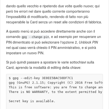
dando quello vecchio e ripetendo due volte quello nuovo; qui
però tre errori nel dare quello corrente comporteranno
l'impossibilità di modificarlo, rendendo di fatto non più
recuperabile la Card senza un reset alle condizioni di fabbrica.
A questo menù si può accedere direttamente anche con il
comando
, e ad esempio per recuperare un
gpg --change-pin
PIN dimenticato si può selezionare l'opzione 2,
Unblock PIN
nel qual caso verrà chiesto il PIN amministrativo, e si potrà
impostare un nuovo PIN.
Si può quindi passare a spostare le varie sottochiavi sulla
Card, aprendo la modalità di editing della chiave:
$ gpg --edit-key 3E0EE5BAC50DF7C1

gpg (GnuPG) 2.1.15; Copyright (C) 2016 Free Software
This is free software: you are free to change and re
There is NO WARRANTY, to the extent permitted by law
Secret key is available.
