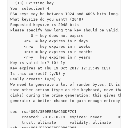
  (13) Existing key

Your selection? 4

RSA keys may be between 1024 and 4096 bits long.

What keysize do you want? (2048) 

Requested keysize is 2048 bits

Please specify how long the key should be valid.

         0 = key does not expire

      <n>  = key expires in n days

      <n>w = key expires in n weeks

      <n>m = key expires in n months

      <n>y = key expires in n years

Key is valid for? (0) 1y

Key expires at Thu 19 Oct 2017 12:15:49 CEST

Is this correct? (y/N) y

Really create? (y/N) y

We need to generate a lot of random bytes. It is a g
some other action (type on the keyboard, move the mo
disks) during the prime generation; this gives the r
generator a better chance to gain enough entropy.

sec  rsa4096/3E0EE5BAC50DF7C1

     created: 2016-10-19  expires: never       usage
     trust: ultimate      validity: ultimate

ssb  rsa4096/F303978FEBB6E995
