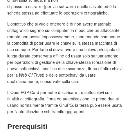
chiavi sulla scheda, ma non
si possono estrarre (per via software) quelle salvate ed è la
scheda stessa ad effettuare le operazioni crittografiche.
L'obiettivo che si vuole ottenere è di non avere materiale
crittografico segreto sui computer, in modo che un attaccante
remoto non possa impossessarsene, mantenendo comunque
la comodità di poter usare le chiavi sulla stessa macchina di
uso comune. Per farlo si dovrà avere una chiave principale di
lunga durata conservata offline ed usata solo saltuariamente
per operazioni di gestione della chiave stessa (creazione di
nuove sottochiavi, modifica delle scadenze, firma di altre chiavi
per la
Web Of Trust
) e delle sottochiavi da usare
quotidianamente, conservate sulla card.
L'OpenPGP Card permette di caricare tre sottochiavi con
finalità di crittografia, firma ed autenticazione: le prime due si
usano normalmente tramite GnuPG, la terza può essere usata
per l'autenticazione ssh tramite gpg-agent.
Prerequisiti