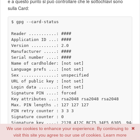
e a questo punto si può controllare che le sottochiavi sono
sulla Card:
$ gpg --card-status 

Reader ...........: ####

Application ID ...: ####

Version ..........: 2.0

Manufacturer .....: ####

Serial number ....: ####

Name of cardholder: [not set]

Language prefs ...: [not set]

Sex ..............: unspecified

URL of public key : [not set]

Login data .......: [not set]

Signature PIN ....: forced

Key attributes ...: rsa2048 rsa2048 rsa2048

Max. PIN lengths .: 127 127 127

PIN retry counter : 3 3 3

Signature counter : 0

Signature key ....: 2128 412C BC75 34F5 6305  9447 4
We use cookies to enhance your experience. By continuing to
✖
      created ....: 2016-10-19 10:15:26

Encryption key....: 0B24 9C62 4A7D 19FE 7AB9  DCB3 E
visit this site you agree to our use of cookies.
Learn more