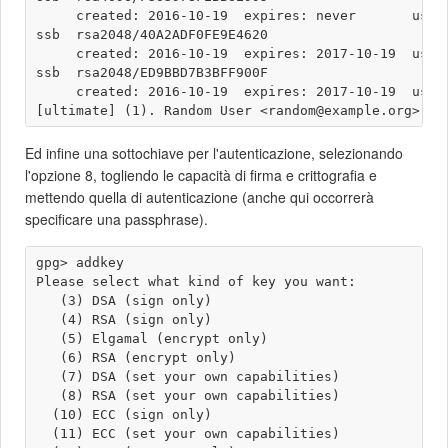
     created: 2016-10-19  expires: never       usage
ssb  rsa2048/40A2ADF0FE9E4620

     created: 2016-10-19  expires: 2017-10-19  usage
ssb  rsa2048/ED9BBD7B3BFF900F

     created: 2016-10-19  expires: 2017-10-19  usage
Ed infine una sottochiave per l'autenticazione, selezionando
l'opzione 8, togliendo le capacità di firma e crittografia e
mettendo quella di autenticazione (anche qui occorrerà
specificare una passphrase).
gpg> addkey 

Please select what kind of key you want:

   (3) DSA (sign only)

   (4) RSA (sign only)

   (5) Elgamal (encrypt only)

   (6) RSA (encrypt only)

   (7) DSA (set your own capabilities)

   (8) RSA (set your own capabilities)

  (10) ECC (sign only)

  (11) ECC (set your own capabilities)
