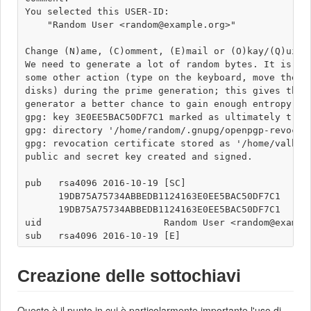
You selected this USER-ID:

    "Random User <random@example.org>" 

Change (N)ame, (C)omment, (E)mail or (O)kay/(Q)uit? 
We need to generate a lot of random bytes. It is a g
some other action (type on the keyboard, move the mo
disks) during the prime generation; this gives the r
generator a better chance to gain enough entropy.

gpg: key 3E0EE5BAC50DF7C1 marked as ultimately trust
gpg: directory '/home/random/.gnupg/openpgp-revocs.d
gpg: revocation certificate stored as '/home/valhal
public and secret key created and signed.

pub   rsa4096 2016-10-19 [SC]

      19DB75A75734ABBEDB1124163E0EE5BAC50DF7C1

      19DB75A75734ABBEDB1124163E0EE5BAC50DF7C1

uid                      Random User <random@example
Creazione delle sottochiavi
Questo è il punto in cui è particolarmente importante l'uso di