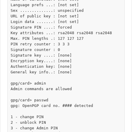
Language prefs ...: [not set]

Sex ..............: unspecified

URL of public key : [not set]

Login data .......: [not set]

Signature PIN ....: forced

Key attributes ...: rsa2048 rsa2048 rsa2048

Max. PIN lengths .: 127 127 127

PIN retry counter : 3 3 3

Signature counter : 0

Signature key ....: [none]

Encryption key....: [none]

Authentication key: [none]

General key info..: [none]

gpg/card> admin

Admin commands are allowed

gpg/card> passwd

gpg: OpenPGP card no. #### detected

1 - change PIN

2 - unblock PIN

3 - change Admin PIN
