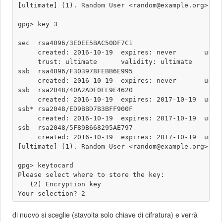
[ultimate] (1). Random User <random@example.org>

gpg> key 3

sec  rsa4096/3E0EE5BAC50DF7C1

     created: 2016-10-19  expires: never       usage
     trust: ultimate      validity: ultimate

ssb  rsa4096/F303978FEBB6E995

     created: 2016-10-19  expires: never       usage
ssb  rsa2048/40A2ADF0FE9E4620

     created: 2016-10-19  expires: 2017-10-19  usage
ssb* rsa2048/ED9BBD7B3BFF900F

     created: 2016-10-19  expires: 2017-10-19  usage
ssb  rsa2048/5F89B668295AE797

     created: 2016-10-19  expires: 2017-10-19  usage
[ultimate] (1). Random User <random@example.org>

gpg> keytocard

Please select where to store the key:

   (2) Encryption key

di nuovo si sceglie (stavolta solo chiave di cifratura) e verrà