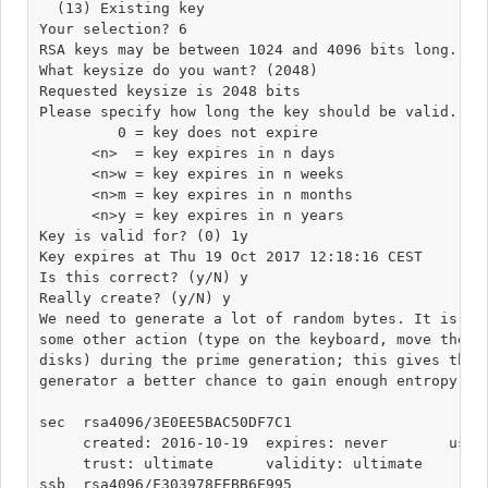
  (13) Existing key

Your selection? 6

RSA keys may be between 1024 and 4096 bits long.

What keysize do you want? (2048) 

Requested keysize is 2048 bits

Please specify how long the key should be valid.

         0 = key does not expire

      <n>  = key expires in n days

      <n>w = key expires in n weeks

      <n>m = key expires in n months

      <n>y = key expires in n years

Key is valid for? (0) 1y

Key expires at Thu 19 Oct 2017 12:18:16 CEST

Is this correct? (y/N) y

Really create? (y/N) y

We need to generate a lot of random bytes. It is a g
some other action (type on the keyboard, move the mo
disks) during the prime generation; this gives the r
generator a better chance to gain enough entropy.

sec  rsa4096/3E0EE5BAC50DF7C1

     created: 2016-10-19  expires: never       usage
     trust: ultimate      validity: ultimate

ssb  rsa4096/F303978FEBB6E995
