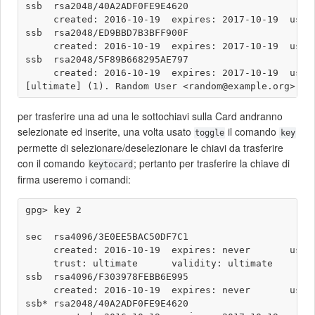
ssb  rsa2048/40A2ADF0FE9E4620

     created: 2016-10-19  expires: 2017-10-19  usage
ssb  rsa2048/ED9BBD7B3BFF900F

     created: 2016-10-19  expires: 2017-10-19  usage
ssb  rsa2048/5F89B668295AE797

     created: 2016-10-19  expires: 2017-10-19  usage
per trasferire una ad una le sottochiavi sulla Card andranno
selezionate ed inserite, una volta usato
il comando
toggle
key
permette di selezionare/deselezionare le chiavi da trasferire
con il comando
; pertanto per trasferire la chiave di
keytocard
firma useremo i comandi:
gpg> key 2

sec  rsa4096/3E0EE5BAC50DF7C1

     created: 2016-10-19  expires: never       usage
     trust: ultimate      validity: ultimate

ssb  rsa4096/F303978FEBB6E995

     created: 2016-10-19  expires: never       usage
ssb* rsa2048/40A2ADF0FE9E4620
