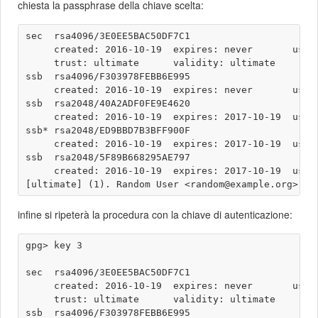
chiesta la passphrase della chiave scelta:
sec  rsa4096/3E0EE5BAC50DF7C1

     created: 2016-10-19  expires: never       usage
     trust: ultimate      validity: ultimate

ssb  rsa4096/F303978FEBB6E995

     created: 2016-10-19  expires: never       usage
ssb  rsa2048/40A2ADF0FE9E4620

     created: 2016-10-19  expires: 2017-10-19  usage
ssb* rsa2048/ED9BBD7B3BFF900F

     created: 2016-10-19  expires: 2017-10-19  usage
ssb  rsa2048/5F89B668295AE797

     created: 2016-10-19  expires: 2017-10-19  usage
infine si ripeterà la procedura con la chiave di autenticazione:
gpg> key 3

sec  rsa4096/3E0EE5BAC50DF7C1

     created: 2016-10-19  expires: never       usage
     trust: ultimate      validity: ultimate

ssb  rsa4096/F303978FEBB6E995
