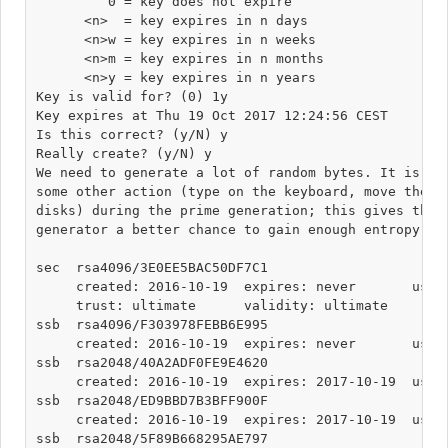
         0 = key does not expire

      <n>  = key expires in n days

      <n>w = key expires in n weeks

      <n>m = key expires in n months

      <n>y = key expires in n years

Key is valid for? (0) 1y

Key expires at Thu 19 Oct 2017 12:24:56 CEST

Is this correct? (y/N) y

Really create? (y/N) y

We need to generate a lot of random bytes. It is a g
some other action (type on the keyboard, move the mo
disks) during the prime generation; this gives the r
generator a better chance to gain enough entropy.

sec  rsa4096/3E0EE5BAC50DF7C1

     created: 2016-10-19  expires: never       usage
     trust: ultimate      validity: ultimate

ssb  rsa4096/F303978FEBB6E995

     created: 2016-10-19  expires: never       usage
ssb  rsa2048/40A2ADF0FE9E4620

     created: 2016-10-19  expires: 2017-10-19  usage
ssb  rsa2048/ED9BBD7B3BFF900F

     created: 2016-10-19  expires: 2017-10-19  usage
ssb  rsa2048/5F89B668295AE797
