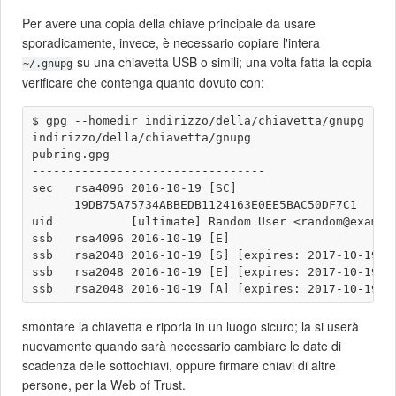
Per avere una copia della chiave principale da usare
sporadicamente, invece, è necessario copiare l'intera
su una chiavetta USB o simili; una volta fatta la copia
~/.gnupg
verificare che contenga quanto dovuto con:
$ gpg --homedir indirizzo/della/chiavetta/gnupg --li
indirizzo/della/chiavetta/gnupg

pubring.gpg

---------------------------------

sec   rsa4096 2016-10-19 [SC]

      19DB75A75734ABBEDB1124163E0EE5BAC50DF7C1

uid           [ultimate] Random User <random@example
ssb   rsa4096 2016-10-19 [E]

ssb   rsa2048 2016-10-19 [S] [expires: 2017-10-19]

ssb   rsa2048 2016-10-19 [E] [expires: 2017-10-19]

smontare la chiavetta e riporla in un luogo sicuro; la si userà
nuovamente quando sarà necessario cambiare le date di
scadenza delle sottochiavi, oppure firmare chiavi di altre
persone, per la Web of Trust.