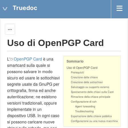
Truedoc
Actions
Uso di OpenPGP Card
L'
OpenPGP Card
è una
Sommario
smartcard sulla quale si
Uso di OpenPGP Card
possono salvare in modo
Prerequisiti
sicuro ed usare le sottochiavi
Creazione della chiave
Creazione delle sottochiavi
segrete usate da GnuPG per
Salvataggio su supporto esterno
crittografia, firma ed anche
Spostamento delle chiavi sulla Card
autenticazione; ne esistono
Rimozione della chiave principale
Configurazione di ssh
versioni tradizionali, oppure
Agent forwarding
implementate in un
Troubleshooting
dispositivo USB. In ogni caso
Esportazione della chiave pubblica
si possono caricare nuove
Configurazione su una nuova macchina