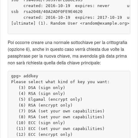
     created: 2016-10-19  expires: never       usage
ssb  rsa2048/40A2ADF0FE9E4620

     created: 2016-10-19  expires: 2017-10-19  usage
[ultimate] (1). Random User <random@example.org>

Poi occorre creare una normale sottochiave per la crittografia
(opzione 6), anche in questo caso verrà chiesta due volte la
passphrase per la nuova chiave, ma avendola già data prima
non sarà richiesta quella della chiave principale:
gpg> addkey 

Please select what kind of key you want:

   (3) DSA (sign only)

   (4) RSA (sign only)

   (5) Elgamal (encrypt only)

   (6) RSA (encrypt only)

   (7) DSA (set your own capabilities)

   (8) RSA (set your own capabilities)

  (10) ECC (sign only)

  (11) ECC (set your own capabilities)

  (12) ECC (encrypt only)
