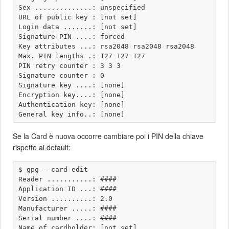
Sex ..............: unspecified

URL of public key : [not set]

Login data .......: [not set]

Signature PIN ....: forced

Key attributes ...: rsa2048 rsa2048 rsa2048

Max. PIN lengths .: 127 127 127

PIN retry counter : 3 3 3

Signature counter : 0

Signature key ....: [none]

Encryption key....: [none]

Authentication key: [none]

Se la Card è nuova occorre cambiare poi i PIN della chiave
rispetto ai default:
$ gpg --card-edit

Reader ...........: ####

Application ID ...: ####

Version ..........: 2.0

Manufacturer .....: ####

Serial number ....: ####

Name of cardholder: [not set]
