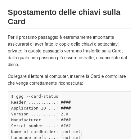
Spostamento delle chiavi sulla
Card
Per il prossimo passaggio è estremamente importante
assicurarsi di aver fatto le copie delle chiavi e sottochiavi
private: in questo passaggio verranno trasferite sulla Card,
dalla quale non possono più essere estratte, e cancellate dal
disco.
Collegare il lettore al computer, inserire la Card e controllare
che venga correttamente riconosciuta:
$ gpg --card-status 

Reader ...........: ####

Application ID ...: ####

Version ..........: 2.0

Manufacturer .....: ####

Serial number ....: ####

Name of cardholder: [not set]

Language prefs ...: [not set]
