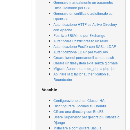
Generare manualmente un parametro
Diffie-Helmann per SSL
Generare un certificato autofirmato con
OpenSSL
Autenticazione HTTP su Active Directory
con Apache
Postfix e 8BitMime per Exchange
Autenticare Postfix presso un relay
Autenticazione Postfix con SASL+LDAP
Autenticazione LDAP per WebDAV
Creare tunnel permanenti con autossh
Creare un filesystem ext4 senza giornale
Migrare Apache da mod_php a php-fpm
Abilitare la 2 factor authentication su
Roundcube
Vecchie
Configurazione di un Cluster HA
Riconfigurare i locales su Ubuntu
Cifrare una directory con EncFS
Usare Supervisor per gestire più istanze di
Django
Installare e configurare Bacula