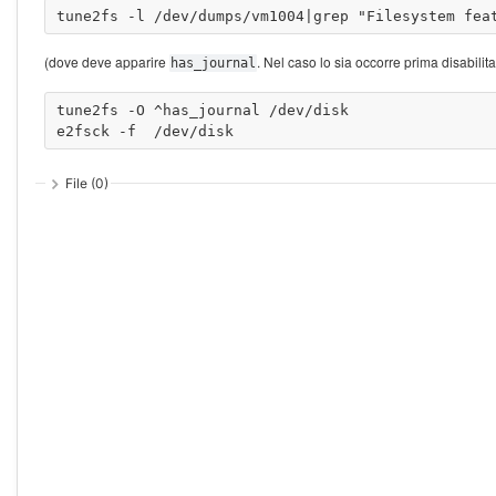
(dove deve apparire
. Nel caso lo sia occorre prima disabilit
has_journal
tune2fs -O ^has_journal /dev/disk

File (0)