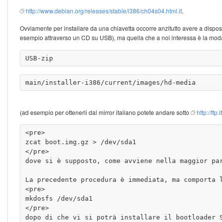
http://www.debian.org/releases/stable/i386/ch04s04.html.it
.
Ovviamente per installare da una chiavetta occorre anzitutto avere a dispo
esempio attraverso un CD su USB), ma quella che a noi interessa è la modal
(ad esempio per ottenerli dal mirror italiano potete andare sotto
http://ft
<pre>

zcat boot.img.gz > /dev/sda1

</pre>

dove si è supposto, come avviene nella maggior pa
La precedente procedura è immediata, ma comporta 
<pre>

mkdosfs /dev/sda1

</pre>

dopo di che vi si potrà installare il bootloader S