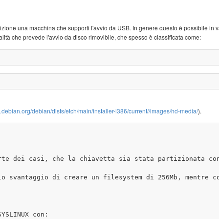
sizione una macchina che supporti l'avvio da USB. In genere questo è possibile in v
ità che prevede l'avvio da disco rimovibile, che spesso è classificata come:
p.it.debian.org/debian/dists/etch/main/installer-i386/current//images/hd-media/
).
rte dei casi, che la chiavetta sia stata partizionata con
lo svantaggio di creare un filesystem di 256Mb, mentre c
YSLINUX con:
