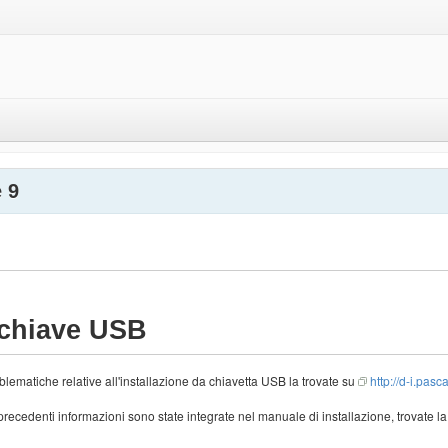
 9
 chiave USB
lematiche relative all'installazione da chiavetta USB la trovate su
http://d-i.pasca
e precedenti informazioni sono state integrate nel manuale di installazione, trovate l