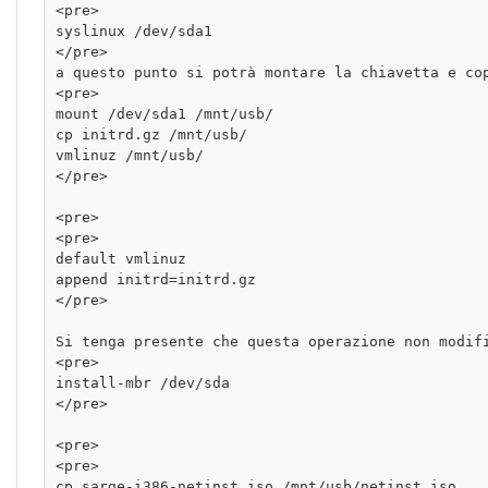
<pre>

syslinux /dev/sda1

</pre>

a questo punto si potrà montare la chiavetta e cop
<pre>

mount /dev/sda1 /mnt/usb/

cp initrd.gz /mnt/usb/

vmlinuz /mnt/usb/

</pre>

<pre>

<pre>

default vmlinuz

append initrd=initrd.gz

</pre>

Si tenga presente che questa operazione non modif
<pre>

install-mbr /dev/sda

</pre>

<pre>

<pre>

cp sarge-i386-netinst.iso /mnt/usb/netinst.iso
