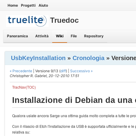
Home
Progetti
Aiuto
Truedoc
Panoramica
Attività
Wiki
File
Repository
UsbKeyInstallation
»
Cronologia
» Versione
« Precedente
| Versione 9/13 (
diff
) |
Successivo »
Christopher R. Gabriel, 20-12-2010 17:51
TracNav(TOC)
Installazione di Debian da una
Qualora usiate ancora Sarge una ottima guida molto completa a tutte le prob
Con il rilascio di Etch l'installazione da USB è supportata ufficialmente e l
relativa su: