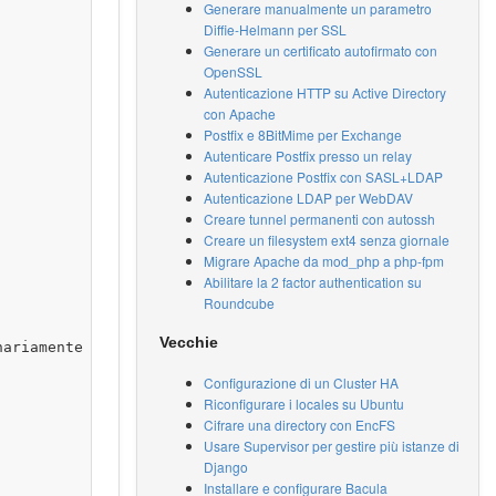
Generare manualmente un parametro
Diffie-Helmann per SSL
Generare un certificato autofirmato con
OpenSSL
Autenticazione HTTP su Active Directory
con Apache
Postfix e 8BitMime per Exchange
Autenticare Postfix presso un relay
Autenticazione Postfix con SASL+LDAP
Autenticazione LDAP per WebDAV
Creare tunnel permanenti con autossh
Creare un filesystem ext4 senza giornale
Migrare Apache da mod_php a php-fpm
Abilitare la 2 factor authentication su
Roundcube
Vecchie
ariamente non è necessaria essendo questo impostato per 
Configurazione di un Cluster HA
Riconfigurare i locales su Ubuntu
Cifrare una directory con EncFS
Usare Supervisor per gestire più istanze di
Django
Installare e configurare Bacula