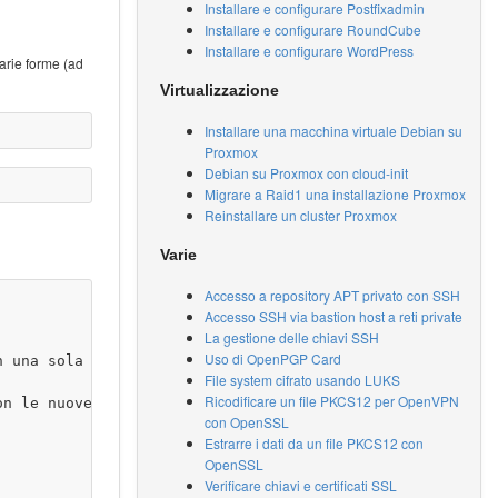
Installare e configurare Postfixadmin
Installare e configurare RoundCube
Installare e configurare WordPress
arie forme (ad
Virtualizzazione
Installare una macchina virtuale Debian su
Proxmox
Debian su Proxmox con cloud-init
Migrare a Raid1 una installazione Proxmox
Reinstallare un cluster Proxmox
Varie
Accesso a repository APT privato con SSH
Accesso SSH via bastion host a reti private
La gestione delle chiavi SSH
Uso di OpenPGP Card
 una sola partizione. Questo ovviamente cancellerà il co
File system cifrato usando LUKS
Ricodificare un file PKCS12 per OpenVPN
on le nuove chiavette USB si può avere molto più spazio, 
con OpenSSL
Estrarre i dati da un file PKCS12 con
OpenSSL
Verificare chiavi e certificati SSL