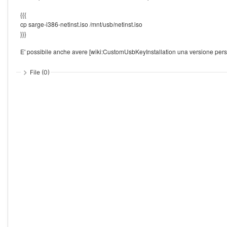
{{{
cp sarge-i386-netinst.iso /mnt/usb/netinst.iso
}}}
E' possibile anche avere [wiki:CustomUsbKeyInstallation una versione pers
File (0)