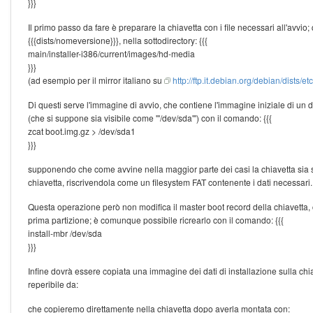
}}}
Il primo passo da fare è preparare la chiavetta con i file necessari all'avvio; 
{{{dists/nomeversione}}}, nella sottodirectory: {{{
main/installer-i386/current/images/hd-media
}}}
(ad esempio per il mirror italiano su
http://ftp.it.debian.org/debian/dists/
Di questi serve l'immagine di avvio, che contiene l'immagine iniziale di un dis
(che si suppone sia visibile come '''/dev/sda''') con il comando: {{{
zcat boot.img.gz > /dev/sda1
}}}
supponendo che come avvine nella maggior parte dei casi la chiavetta sia s
chiavetta, riscrivendola come un filesystem FAT contenente i dati necessari.
Questa operazione però non modifica il master boot record della chiavetta
prima partizione; è comunque possibile ricrearlo con il comando: {{{
install-mbr /dev/sda
}}}
Infine dovrà essere copiata una immagine dei dati di installazione sulla chiave
reperibile da:
che copieremo direttamente nella chiavetta dopo averla montata con: