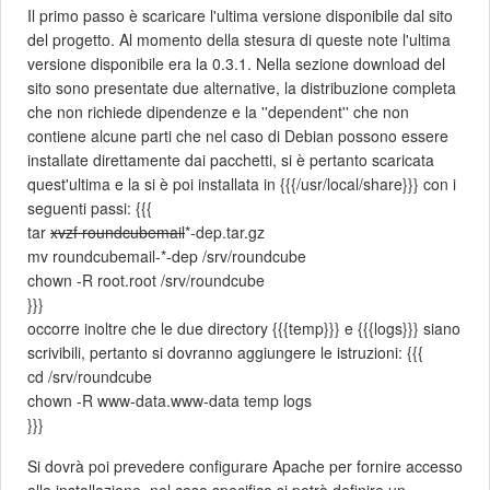
Il primo passo è scaricare l'ultima versione disponibile dal sito
del progetto. Al momento della stesura di queste note l'ultima
versione disponibile era la 0.3.1. Nella sezione download del
sito sono presentate due alternative, la distribuzione completa
che non richiede dipendenze e la ''dependent'' che non
contiene alcune parti che nel caso di Debian possono essere
installate direttamente dai pacchetti, si è pertanto scaricata
quest'ultima e la si è poi installata in {{{/usr/local/share}}} con i
seguenti passi: {{{
tar
xvzf roundcubemail
*-dep.tar.gz
mv roundcubemail-*-dep /srv/roundcube
chown -R root.root /srv/roundcube
}}}
occorre inoltre che le due directory {{{temp}}} e {{{logs}}} siano
scrivibili, pertanto si dovranno aggiungere le istruzioni: {{{
cd /srv/roundcube
chown -R www-data.www-data temp logs
}}}
Si dovrà poi prevedere configurare Apache per fornire accesso
alla installazione, nel caso specifico si potrà definire un