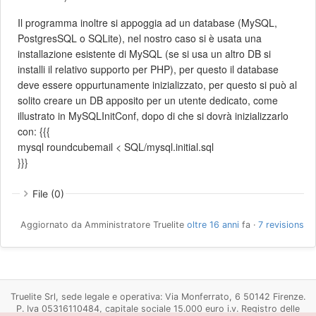
Il programma inoltre si appoggia ad un database (MySQL,
PostgresSQL o SQLite), nel nostro caso si è usata una
installazione esistente di MySQL (se si usa un altro DB si
installi il relativo supporto per PHP), per questo il database
deve essere oppurtunamente inizializzato, per questo si può al
solito creare un DB apposito per un utente dedicato, come
illustrato in MySQLInitConf, dopo di che si dovrà inizializzarlo
con: {{{
mysql roundcubemail < SQL/mysql.initial.sql
}}}
File (0)
Aggiornato da Amministratore Truelite
oltre 16 anni
fa ·
7 revisions
Truelite Srl, sede legale e operativa: Via Monferrato, 6 50142 Firenze.
P. Iva 05316110484, capitale sociale 15.000 euro i.v. Registro delle