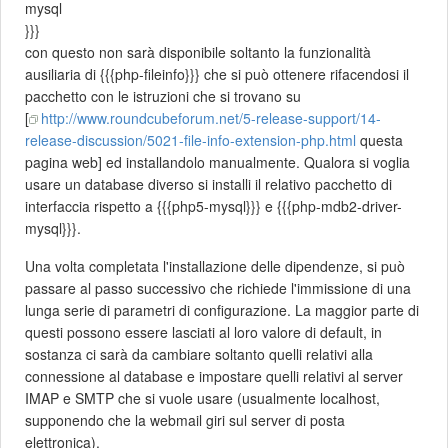
mysql
}}}
con questo non sarà disponibile soltanto la funzionalità
ausiliaria di {{{php-fileinfo}}} che si può ottenere rifacendosi il
pacchetto con le istruzioni che si trovano su
[
http://www.roundcubeforum.net/5-release-support/14-
release-discussion/5021-file-info-extension-php.html
questa
pagina web] ed installandolo manualmente. Qualora si voglia
usare un database diverso si installi il relativo pacchetto di
interfaccia rispetto a {{{php5-mysql}}} e {{{php-mdb2-driver-
mysql}}}.
Una volta completata l'installazione delle dipendenze, si può
passare al passo successivo che richiede l'immissione di una
lunga serie di parametri di configurazione. La maggior parte di
questi possono essere lasciati al loro valore di default, in
sostanza ci sarà da cambiare soltanto quelli relativi alla
connessione al database e impostare quelli relativi al server
IMAP e SMTP che si vuole usare (usualmente localhost,
supponendo che la webmail giri sul server di posta
elettronica).