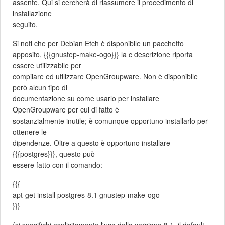
assente. Qui si cercherà di riassumere il procedimento di
installazione
seguito.
Si noti che per Debian Etch è disponibile un pacchetto
apposito, {{{gnustep-make-ogo}}} la c descrizione riporta
essere utilizzabile per
compilare ed utilizzare OpenGroupware. Non è disponibile
però alcun tipo di
documentazione su come usarlo per installare
OpenGroupware per cui di fatto è
sostanzialmente inutile; è comunque opportuno installarlo per
ottenere le
dipendenze. Oltre a questo è opportuno installare
{{{postgres}}}, questo può
essere fatto con il comando:
{{{
apt-get install postgres-8.1 gnustep-make-ogo
}}}
(si specifichi esplicitamente l'uso della versione 8.1, il default