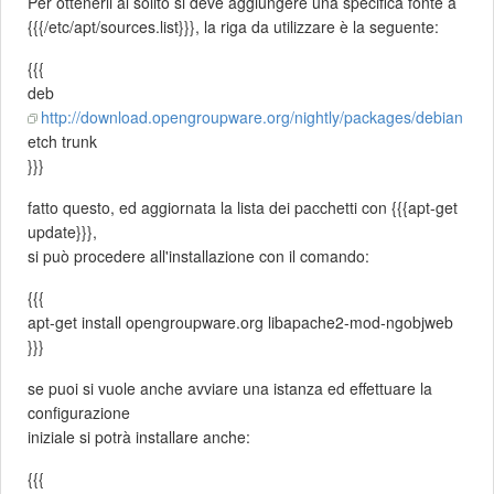
Per ottenerli al solito si deve aggiungere una specifica fonte a
{{{/etc/apt/sources.list}}}, la riga da utilizzare è la seguente:
{{{
deb
http://download.opengroupware.org/nightly/packages/debian
etch trunk
}}}
fatto questo, ed aggiornata la lista dei pacchetti con {{{apt-get
update}}},
si può procedere all'installazione con il comando:
{{{
apt-get install opengroupware.org libapache2-mod-ngobjweb
}}}
se puoi si vuole anche avviare una istanza ed effettuare la
configurazione
iniziale si potrà installare anche:
{{{