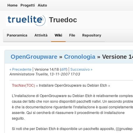
Home
Progetti
Aiuto
Truedoc
Panoramica
Attività
Wiki
File
Repository
OpenGroupware
»
Cronologia
» Versione 1
« Precedente
| Versione 14/18 (
diff
) |
Successivo »
Amministratore Truelite, 13-11-2007 17:03
TracNav(TOC)
= Installare OpenGroupware su Debian Etch =
L'installazione di OpenGroupware su Debian Etch è relativamente comples
causa del fatto che non sono disponibili pacchetti nativi. Un secondo prob
è che la documentazione riguardante l'installazione è quasi completament
assente. Qui si cercherà di riassumere il procedimento di installazione
seguito.
Si noti che per Debian Etch è disponibile un pacchetto apposito, {{{gnustep-