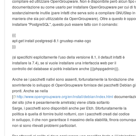
compilare ed utilizzare OpenGroupware. Non è disponibile però alcun tipo 
documentazione su come usarlo per installare OpenGroupware per cui di fa
sostanzialmente inutile (pare infatti che serva solo a compilare GNUStep in
maniera che sia poi utilizzabile da OpenGroupware). Oltre a questo è oppo
installare ''PostgreSQL'', questo può essere fatto con il comando:
{{{
apt-get install postgresql-8.1 gnustep-make-ogo
}}}
(si specifichi esplicitamente l'uso della versione 8.1, il default infatti è
installare la 7.4), se si vuole installare una interfaccia web per il
controllo del database si potrà installare anche {{{phppgadmin}}}.
Anche se i pacchetti nativi sono assenti, fortunatamente la fondazione che
sovrintende lo sviluppo di OpenGroupware fornisce dei pacchetti Debian g
pronti. Anche se nella
[
http://www.opengroupware.org/en/install/debian/index.html
documentazi
del sito (che è pesantemente arretrata) viene citata soltanto
Sarge, i pacchetti sono disponibili anche per Etch. Sfortunatamente la
politica è quella di fornire build notturni, con i pacchetti creati dal codice
in sviluppo, il che non garantisce il massimo della stabilità, finora comunqu
non si sono rilevati problemi particolari.
Per ottenerli al solito si deve aggiungere una specifica fonte a {{{/etc/apt/sour