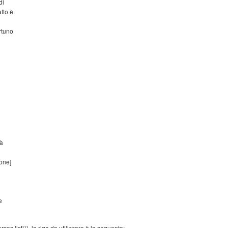
di
tto è
rtuno
ià
one]
e
ces.list}}}, la riga da utilizzare è la seguente: