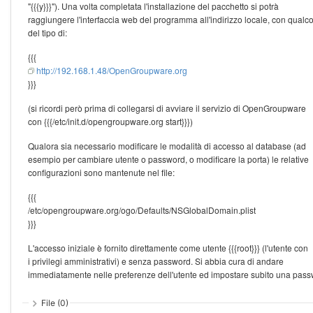
"{{{y}}}"). Una volta completata l'installazione del pacchetto si potrà
raggiungere l'interfaccia web del programma all'indirizzo locale, con qualc
del tipo di:
{{{
http://192.168.1.48/OpenGroupware.org
}}}
(si ricordi però prima di collegarsi di avviare il servizio di OpenGroupware
con {{{/etc/init.d/opengroupware.org start}}})
Qualora sia necessario modificare le modalità di accesso al database (ad
esempio per cambiare utente o password, o modificare la porta) le relative
configurazioni sono mantenute nel file:
{{{
/etc/opengroupware.org/ogo/Defaults/NSGlobalDomain.plist
}}}
L'accesso iniziale è fornito direttamente come utente {{{root}}} (l'utente con
i privilegi amministrativi) e senza password. Si abbia cura di andare
immediatamente nelle preferenze dell'utente ed impostare subito una pass
File (0)