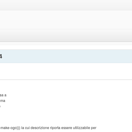
4
sa a
lema
e
make-ogo}}} la cui descrizione riporta essere utilizzabile per