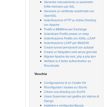
Generare manualmente un parametro
Diffie-Helmann per SSL
Generare un certificato autofirmato con
OpenSSL
Autenticazione HTTP su Active Directory
con Apache
Postfix e 8BitMime per Exchange
Autenticare Postfix presso un relay
Autenticazione Postfix con SASL+LDAP
Autenticazione LDAP per WebDAV
Creare tunnel permanenti con autossh
Creare un filesystem ext4 senza giornale
Migrare Apache da mod_php a php-fpm
Abilitare la 2 factor authentication su
Roundcube
Vecchie
Configurazione di un Cluster HA
Riconfigurare i locales su Ubuntu
Cifrare una directory con EncFS
Usare Supervisor per gestire più istanze di
Django
Installare e configurare Bacula