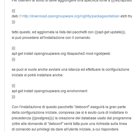
{{{
deb
http://download.opengroupware.org/nightly/packages/debian
etch tr
}}}
fatto questo, ed aggiornata la lista dei pacchetti con {{{apt-get update}}},
si può procedere all'installazione con il comando:
{{{
apt-get install opengroupware.org libapache2-mod-ngobjweb
}}}
se puoi si vuole anche avviare una istanza ed effettuare la configurazione
iniziale si potrà installare anche:
{{{
apt-get install opengroupware.org-environment
}}}
Con l'installazione di questo pacchetto ''debconf'' eseguirà la gran parte
della configurazione iniziale, compresa (se si è avuto cura di installare in
precedenza {{{postgres}}}) la creazione del database usato dal programma
(oltre alle domande di ''debconf'' verrà fatta pure una richiesta sulla linea
di comando sui privilegi da dare all'utente iniziale, a cui rispondere