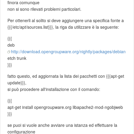
finora comunque
non si sono rilevati problemi particolari.
Per ottenerli al solito si deve aggiungere una specifica fonte a
{{{/etc/apt/sources.list}}}, la riga da utilizzare è la seguente:
{{{
deb
http://download.opengroupware.org/nightly/packages/debian
etch trunk
}}}
fatto questo, ed aggiornata la lista dei pacchetti con {{{apt-get
update}}},
si può procedere all'installazione con il comando:
{{{
apt-get install opengroupware.org libapache2-mod-ngobjweb
}}}
se puoi si vuole anche avviare una istanza ed effettuare la
configurazione