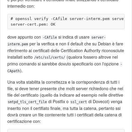
intemedio con:
# openssl verify -CAfile server-interm.pem server-ce
dove appunto con
si indica di usare
-CAfile
server-
per la verifica e non il default che su Debian è fare
interm.pem
riferimento ai certificati delle Certification Authority riconosciute
installati sotto
(qualora fossero altrove nel
/etc/ssl/certs/
primo comando si sarebbe dovuto specificarlo con l'opzione
-
).
CApath
Una volta stabilita la correttezza e la corrispondenza di tutti i
file, si deve tener presente che molti server richiedono che nel
file del certificato (quello da indicare ad esempio nelle direttive
di Postfix o
di Dovecot) venga
smtpd_tls_cert_file
ssl_cert
inserito non il certifiato finale, ma tutta la catena, pertanto ssi
dovrà creare un file contenente tutti i certificati della catena di
certificazione con: