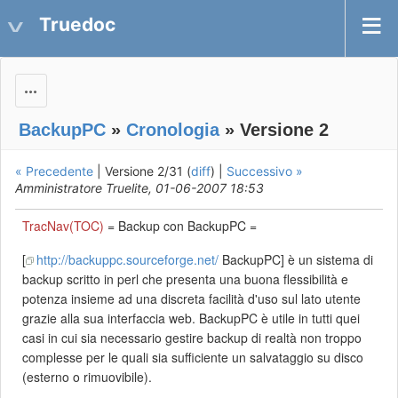
Truedoc
Actions
BackupPC
»
Cronologia
» Versione 2
« Precedente
| Versione 2/31 (
diff
) |
Successivo »
Amministratore Truelite, 01-06-2007 18:53
TracNav(TOC)
= Backup con BackupPC =
[
http://backuppc.sourceforge.net/
BackupPC] è un sistema di
backup scritto in perl che presenta una buona flessibilità e
potenza insieme ad una discreta facilità d'uso sul lato utente
grazie alla sua interfaccia web. BackupPC è utile in tutti quei
casi in cui sia necessario gestire backup di realtà non troppo
complesse per le quali sia sufficiente un salvataggio su disco
(esterno o rimuovibile).