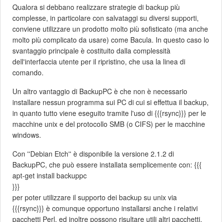
Qualora si debbano realizzare strategie di backup più
complesse, in particolare con salvataggi su diversi supporti,
conviene utilizzare un prodotto molto più sofisticato (ma anche
molto più complicato da usare) come Bacula. In questo caso lo
svantaggio principale è costituito dalla complessità
dell'interfaccia utente per il ripristino, che usa la linea di
comando.
Un altro vantaggio di BackupPC è che non è necessario
installare nessun programma sui PC di cui si effettua il backup,
in quanto tutto viene eseguito tramite l'uso di {{{rsync}}} per le
macchine unix e del protocollo SMB (o CIFS) per le macchine
windows.
Con ''Debian Etch'' è disponibile la versione 2.1.2 di
BackupPC, che può essere installata semplicemente con: {{{
apt-get install backuppc
}}}
per poter utilizzare il supporto dei backup su unix via
{{{rsync}}} è comunque opportuno installarsi anche i relativi
pacchetti Perl, ed inoltre possono risultare utili altri pacchetti,