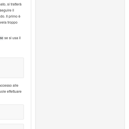
to, si tratterà
seguire il
o. Il primo è
ivela troppo
se si usa il
me
i
accesso alle
uole effettuare