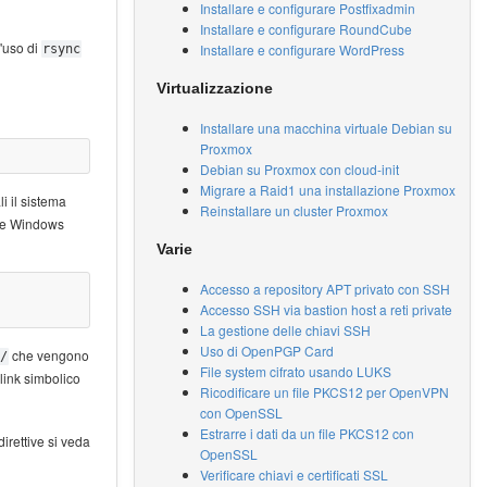
Installare e configurare Postfixadmin
Installare e configurare RoundCube
l'uso di
Installare e configurare WordPress
rsync
Virtualizzazione
Installare una macchina virtuale Debian su
Proxmox
Debian su Proxmox con cloud-init
Migrare a Raid1 una installazione Proxmox
i il sistema
Reinstallare un cluster Proxmox
hare Windows
Varie
Accesso a repository APT privato con SSH
Accesso SSH via bastion host a reti private
La gestione delle chiavi SSH
Uso di OpenPGP Card
che vengono
/
File system cifrato usando LUKS
 link simbolico
Ricodificare un file PKCS12 per OpenVPN
con OpenSSL
Estrarre i dati da un file PKCS12 con
irettive si veda
OpenSSL
Verificare chiavi e certificati SSL