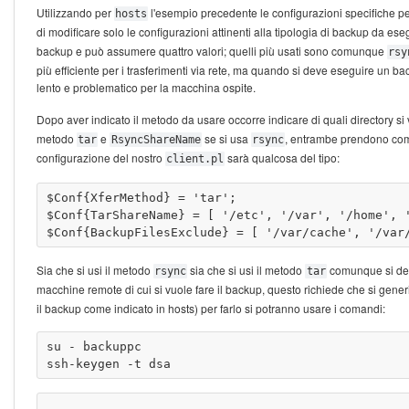
Utilizzando per
l'esempio precedente le configurazioni specifiche p
hosts
di modificare solo le configurazioni attinenti alla tipologia di backup da ese
backup e può assumere quattro valori; quelli più usati sono comunque
rsy
più efficiente per i trasferimenti via rete, ma quando si deve eseguire un b
lento e problematico per la macchina ospite.
Dopo aver indicato il metodo da usare occorre indicare di quali directory si v
metodo
e
se si usa
, entrambe prendono come
tar
RsyncShareName
rsync
configurazione del nostro
sarà qualcosa del tipo:
client.pl
$Conf{XferMethod} = 'tar';

$Conf{TarShareName} = [ '/etc', '/var', '/home', '
Sia che si usi il metodo
sia che si usi il metodo
comunque si deve
rsync
tar
macchine remote di cui si vuole fare il backup, questo richiede che si generi
il backup come indicato in hosts) per farlo si potranno usare i comandi:
su - backuppc
