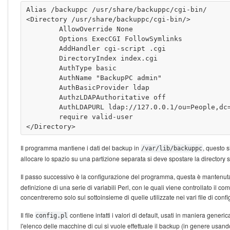
Alias /backuppc /usr/share/backuppc/cgi-bin/

<Directory /usr/share/backuppc/cgi-bin/>

        AllowOverride None

        Options ExecCGI FollowSymlinks

        AddHandler cgi-script .cgi

        DirectoryIndex index.cgi

        AuthType basic

        AuthName "BackupPC admin" 

        AuthBasicProvider ldap

        AuthzLDAPAuthoritative off

        AuthLDAPURL ldap://127.0.0.1/ou=People,dc=
        require valid-user

Il programma mantiene i dati del backup in
, questo s
/var/lib/backuppc
allocare lo spazio su una partizione separata si deve spostare la directory 
Il passo successivo è la configurazione del programma, questa è mantenuta, ins
definizione di una serie di variabili Perl, con le quali viene controllato il
concentreremo solo sul sottoinsieme di quelle utilizzate nei vari file di conf
Il file
contiene infatti i valori di default, usati in maniera generic
config.pl
l'elenco delle macchine di cui si vuole effettuale il backup (in genere usand