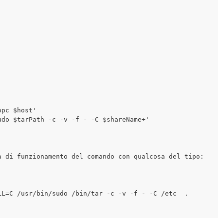
pc $host'

do $tarPath -c -v -f - -C $shareName+'

 di funzionamento del comando con qualcosa del tipo:

L=C /usr/bin/sudo /bin/tar -c -v -f - -C /etc  .
