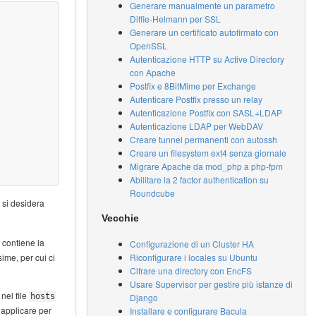
Generare manualmente un parametro
Diffie-Helmann per SSL
Generare un certificato autofirmato con
OpenSSL
Autenticazione HTTP su Active Directory
con Apache
Postfix e 8BitMime per Exchange
Autenticare Postfix presso un relay
Autenticazione Postfix con SASL+LDAP
Autenticazione LDAP per WebDAV
Creare tunnel permanenti con autossh
Creare un filesystem ext4 senza giornale
Migrare Apache da mod_php a php-fpm
Abilitare la 2 factor authentication su
Roundcube
 si desidera
Vecchie
 contiene la
Configurazione di un Cluster HA
Riconfigurare i locales su Ubuntu
ime, per cui ci
Cifrare una directory con EncFS
Usare Supervisor per gestire più istanze di
 nel file
Django
hosts
 applicare per
Installare e configurare Bacula