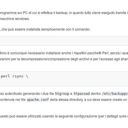
gramma sui PC di cui si effettua il backup, in quanto tutto viene eseguito tramite 
e macchine windows.
, che può essere installata semplicemente con il comando:
ltimo è comunque necessario installarsi anche i rispettivi pacchetti Perl, senza i qual
e programmi per la decompressione/compressione degli archivi e per l'accesso agli s
perl rsync \

esso autenticato generando i due file
e
dentro
htgroup
htpasswd
/etc/backuppc
contenuta nel file
della stessa directory, a cui deve essere creato un
apache.conf
uesto può essere utilizzato usando la seguente configurazione (per i dettagli sulle d