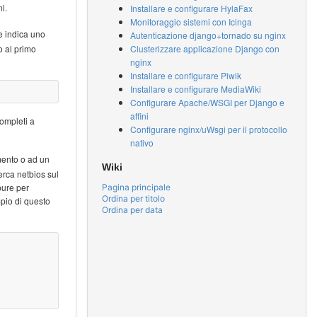
i.
Installare e configurare HylaFax
Monitoraggio sistemi con Icinga
e indica uno
Autenticazione django+tornado su nginx
Clusterizzare applicazione Django con
o al primo
nginx
Installare e configurare Piwik
Installare e configurare MediaWiki
Configurare Apache/WSGI per Django e
affini
ompleti a
Configurare nginx/uWsgi per il protocollo
nativo
imento o ad un
Wiki
rca netbios sul
pure per
Pagina principale
Ordina per titolo
mpio di questo
Ordina per data