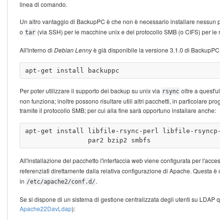
linea di comando.
Un altro vantaggio di BackupPC è che non è necessario installare nessun pro
o
(via SSH) per le macchine unix e del protocollo SMB (o CIFS) per l
tar
All'interno di
Debian Lenny
è già disponibile la versione 3.1.0 di BackupPC
Per poter utilizzare il supporto dei backup su unix via
oltre a quest'u
rsync
non funziona; inoltre possono risultare utili altri pacchetti, in particolar
tramite il protocollo SMB; per cui alla fine sarà opportuno installare anche:
apt-get install libfile-rsync-perl libfile-rsyncp-
All'installazione del pacchetto l'interfaccia web viene configurata per l'acc
referenziati direttamente dalla relativa configurazione di Apache. Questa è 
in
.
/etc/apache2/conf.d/
Se si dispone di un sistema di gestione centralizzata degli utenti su LDAP q
Apache22DavLdap
):