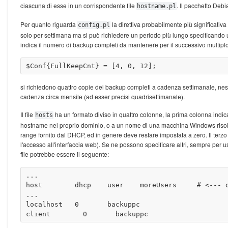
ciascuna di esse in un corrispondente file
. Il pacchetto Deb
hostname.pl
Per quanto riguarda
la direttiva probabilmente più significativa
config.pl
solo per settimana ma si può richiedere un periodo più lungo specificando u
indica il numero di backup completi da mantenere per il successivo multipl
si richiedono quattro copie dei backup completi a cadenza settimanale, ne
cadenza circa mensile (ad esser precisi quadrisettimanale).
Il file
ha un formato diviso in quattro colonne, la prima colonna indica
hosts
hostname nel proprio dominio, o a un nome di una macchina Windows risolvi
range fornito dal DHCP, ed in genere deve restare impostata a zero. Il terzo
l'accesso all'interfaccia web). Se ne possono specificare altri, sempre per
file potrebbe essere il seguente:
...

host        dhcp    user    moreUsers     # <--- d
...

localhost   0       backuppc
