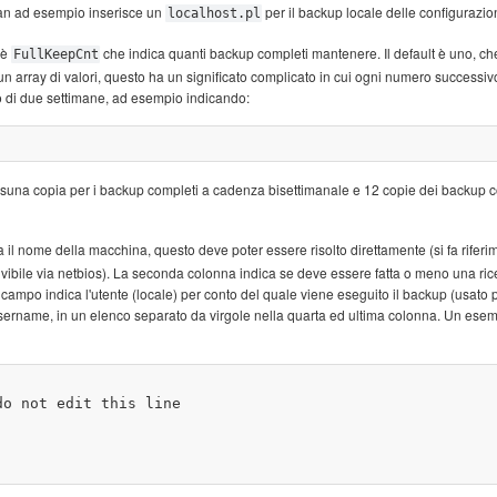
ian ad esempio inserisce un
per il backup locale delle configurazion
localhost.pl
 è
che indica quanti backup completi mantenere. Il default è uno, ch
FullKeepCnt
n array di valori, questo ha un significato complicato in cui ogni numero successiv
o di due settimane, ad esempio indicando:
ssuna copia per i backup completi a cadenza bisettimanale e 12 copie dei backup c
 il nome della macchina, questo deve poter essere risolto direttamente (si fa rifer
bile via netbios). La seconda colonna indica se deve essere fatta o meno una rice
 campo indica l'utente (locale) per conto del quale viene eseguito il backup (usato 
 username, in un elenco separato da virgole nella quarta ed ultima colonna. Un ese
o not edit this line
