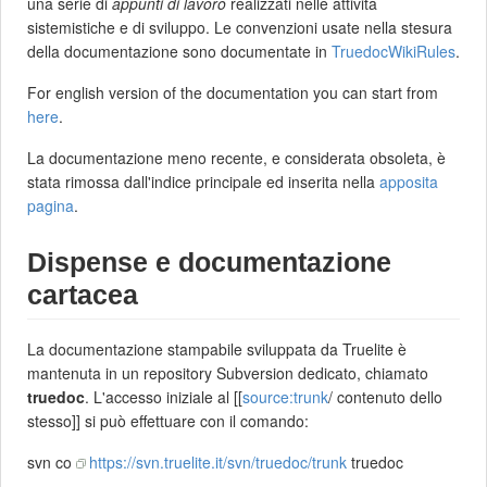
una serie di
appunti di lavoro
realizzati nelle attività
sistemistiche e di sviluppo. Le convenzioni usate nella stesura
della documentazione sono documentate in
TruedocWikiRules
.
For english version of the documentation you can start from
here
.
La documentazione meno recente, e considerata obsoleta, è
stata rimossa dall'indice principale ed inserita nella
apposita
pagina
.
Dispense e documentazione
cartacea
La documentazione stampabile sviluppata da Truelite è
mantenuta in un repository Subversion dedicato, chiamato
truedoc
. L'accesso iniziale al [[
source:trunk
/ contenuto dello
stesso]] si può effettuare con il comando:
svn co
https://svn.truelite.it/svn/truedoc/trunk
truedoc