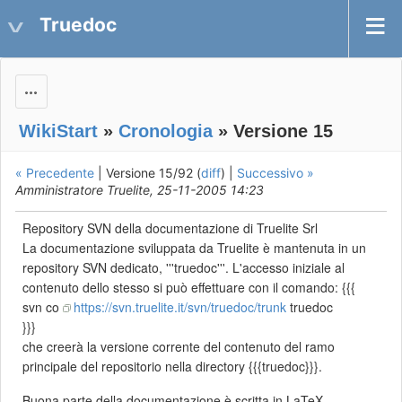
Truedoc
Actions
WikiStart
»
Cronologia
» Versione 15
« Precedente
| Versione 15/92 (
diff
) |
Successivo »
Amministratore Truelite, 25-11-2005 14:23
Repository SVN della documentazione di Truelite Srl
La documentazione sviluppata da Truelite è mantenuta in un
repository SVN dedicato, '''truedoc'''. L'accesso iniziale al
contenuto dello stesso si può effettuare con il comando: {{{
svn co
https://svn.truelite.it/svn/truedoc/trunk
truedoc
}}}
che creerà la versione corrente del contenuto del ramo
principale del repositorio nella directory {{{truedoc}}}.
Buona parte della documentazione è scritta in LaTeX.