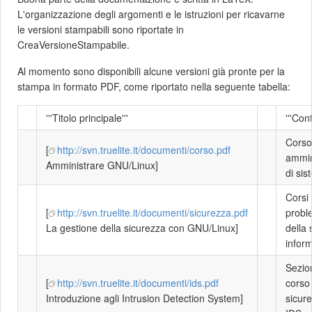
L'organizzazione degli argomenti e le istruzioni per ricavarne
le versioni stampabili sono riportate in
CreaVersioneStampabile.
Al momento sono disponibili alcune versioni già pronte per la
stampa in formato PDF, come riportato nella seguente tabella:
'''Titolo principale'''
'''Con
Corso
[
http://svn.truelite.it/documenti/corso.pdf
ammin
Amministrare GNU/Linux]
di si
Corsi 
[
http://svn.truelite.it/documenti/sicurezza.pdf
probl
La gestione della sicurezza con GNU/Linux]
della 
infor
Sezio
[
http://svn.truelite.it/documenti/ids.pdf
corso 
Introduzione agli Intrusion Detection System]
sicure