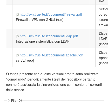
IDS
Sezio
[
http://svn.truelite.it/documenti/firewall.pdf
corso 
Firewall e VPN con GNU/Linux]
sicur
firewa
Dispe
[
http://svn.truelite.it/documenti/ldap.pdf
LDAP
Integrazione sistemistica con LDAP]
(inco
Dispe
[
http://svn.truelite.it/documenti/apache.pdf
I
Apac
servizi web]
(inco
Si tenga presente che queste versioni pronte sono realizzate
''compilando'' periodicamente i testi del repository pertanto
non ne è assicurata la sincronizzazione con i contenuti correnti
dello stesso.
File (0)