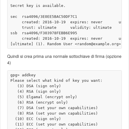
Secret key is available.

sec  rsa4096/3E0EE5BAC50DF7C1

     created: 2016-10-19  expires: never       usage
     trust: ultimate      validity: ultimate

ssb  rsa4096/F303978FEBB6E995

     created: 2016-10-19  expires: never       usage
Quindi si crea prima una normale sottochiave di firma (opzione
4)
gpg> addkey 

Please select what kind of key you want:

   (3) DSA (sign only)

   (4) RSA (sign only)

   (5) Elgamal (encrypt only)

   (6) RSA (encrypt only)

   (7) DSA (set your own capabilities)

   (8) RSA (set your own capabilities)

  (10) ECC (sign only)

  (11) ECC (set your own capabilities)
