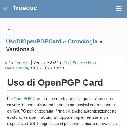
Truedoc
Actions
UsoDiOpenPGPCard
»
Cronologia
»
Versione 8
« Precedente
| Versione 8/31 (
diff
) |
Successivo »
Elena Grandi
, 19-10-2016 13:50
Uso di OpenPGP Card
L'
OpenPGP Card
è una smartcard sulla quale si possono
salvare in modo sicuro ed usare le sottochiavi segrete usate
da GnuPG per crittografia, firma ed anche autenticazione; ne
esistono versioni tradizionali, oppure implementate in un
dispositivo USB. In ogni caso si possono caricare nuove chiavi