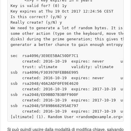
      <n>y = key expires in n years

Key is valid for? (0) 1y

Key expires at Thu 19 Oct 2017 12:24:56 CEST

Is this correct? (y/N) y

Really create? (y/N) y

We need to generate a lot of random bytes. It is a g
some other action (type on the keyboard, move the mo
disks) during the prime generation; this gives the r
generator a better chance to gain enough entropy.

sec  rsa4096/3E0EE5BAC50DF7C1

     created: 2016-10-19  expires: never       usage
     trust: ultimate      validity: ultimate

ssb  rsa4096/F303978FEBB6E995

     created: 2016-10-19  expires: never       usage
ssb  rsa2048/40A2ADF0FE9E4620

     created: 2016-10-19  expires: 2017-10-19  usage
ssb  rsa2048/ED9BBD7B3BFF900F

     created: 2016-10-19  expires: 2017-10-19  usage
ssb  rsa2048/5F89B668295AE797

     created: 2016-10-19  expires: 2017-10-19  usage
Si può quindi uscire dalla modalità di modifica chiave, salvando