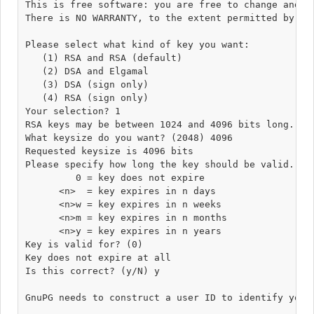
This is free software: you are free to change and re
There is NO WARRANTY, to the extent permitted by law
Please select what kind of key you want:

   (1) RSA and RSA (default)

   (2) DSA and Elgamal

   (3) DSA (sign only)

   (4) RSA (sign only)

Your selection? 1

RSA keys may be between 1024 and 4096 bits long.

What keysize do you want? (2048) 4096

Requested keysize is 4096 bits

Please specify how long the key should be valid.

         0 = key does not expire

      <n>  = key expires in n days

      <n>w = key expires in n weeks

      <n>m = key expires in n months

      <n>y = key expires in n years

Key is valid for? (0) 

Key does not expire at all

Is this correct? (y/N) y

GnuPG needs to construct a user ID to identify your 