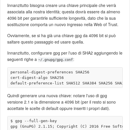
Innanzitutto bisogna creare una chiave principale che verrà
associata alla nostra identità; questa dovrà essere da almeno
4096 bit per garantirle sufficiente longevità, dato che la sua
sostituzione comporta un nuovo ingresso nella Web of Trust.
Ovviamente, se si ha già una chiave gpg da 4096 bit si può
saltare questo passaggio ed usare quella.
Innanzitutto, configurare gpg per l'uso di SHA2 aggiungendo le
seguenti righe a
:
~/.gnupg/gpg.conf
personal-digest-preferences SHA256

cert-digest-algo SHA256

Quindi generare una nuova chiave: notare l'uso di gpg
versione 2.1 e la dimensione a 4096 bit (per il resto si sono
accettate le scelte di default oppure inseriti i propri dati).
$ gpg --full-gen-key 

gpg (GnuPG) 2.1.15; Copyright (C) 2016 Free Software