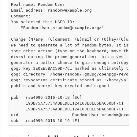
Real name: Random User

Email address: random@example.org

Comment: 

You selected this USER-ID:

    "Random User <random@example.org>" 

Change (N)ame, (C)omment, (E)mail or (O)kay/(Q)uit? 
We need to generate a lot of random bytes. It is a g
some other action (type on the keyboard, move the mo
disks) during the prime generation; this gives the r
generator a better chance to gain enough entropy.

gpg: key 3E0EE5BAC50DF7C1 marked as ultimately trust
gpg: directory '/home/random/.gnupg/openpgp-revocs.d
gpg: revocation certificate stored as '/home/valhal
public and secret key created and signed.

pub   rsa4096 2016-10-19 [SC]

      19DB75A75734ABBEDB1124163E0EE5BAC50DF7C1

      19DB75A75734ABBEDB1124163E0EE5BAC50DF7C1

uid                      Random User <random@example