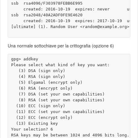
ssb  rsa4096/F303978FEBB6E995

     created: 2016-10-19  expires: never       usage
ssb  rsa2048/40A2ADF0FE9E4620

     created: 2016-10-19  expires: 2017-10-19  usage
[ultimate] (1). Random User <random@example.org>

Una normale sottochiave per la crittografia (opzione 6)
gpg> addkey 

Please select what kind of key you want:

   (3) DSA (sign only)

   (4) RSA (sign only)

   (5) Elgamal (encrypt only)

   (6) RSA (encrypt only)

   (7) DSA (set your own capabilities)

   (8) RSA (set your own capabilities)

  (10) ECC (sign only)

  (11) ECC (set your own capabilities)

  (12) ECC (encrypt only)

  (13) Existing key

Your selection? 6

RSA keys may be between 1024 and 4096 bits long.
