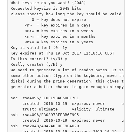
What keysize do you want? (2048) 

Requested keysize is 2048 bits

Please specify how long the key should be valid.

         0 = key does not expire

      <n>  = key expires in n days

      <n>w = key expires in n weeks

      <n>m = key expires in n months

      <n>y = key expires in n years

Key is valid for? (0) 1y

Key expires at Thu 19 Oct 2017 12:18:16 CEST

Is this correct? (y/N) y

Really create? (y/N) y

We need to generate a lot of random bytes. It is a g
some other action (type on the keyboard, move the mo
disks) during the prime generation; this gives the r
generator a better chance to gain enough entropy.

sec  rsa4096/3E0EE5BAC50DF7C1

     created: 2016-10-19  expires: never       usage
     trust: ultimate      validity: ultimate

ssb  rsa4096/F303978FEBB6E995

     created: 2016-10-19  expires: never       usage
ssb  rsa2048/40A2ADF0FE9E4620

     created: 2016-10-19  expires: 2017-10-19  usage