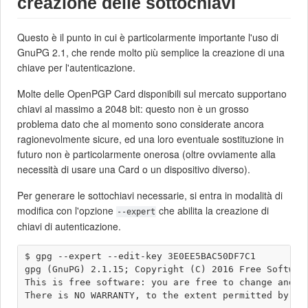
creazione delle sottochiavi
Questo è il punto in cui è particolarmente importante l'uso di
GnuPG 2.1, che rende molto più semplice la creazione di una
chiave per l'autenticazione.
Molte delle OpenPGP Card disponibili sul mercato supportano
chiavi al massimo a 2048 bit: questo non è un grosso
problema dato che al momento sono considerate ancora
ragionevolmente sicure, ed una loro eventuale sostituzione in
futuro non è particolarmente onerosa (oltre ovviamente alla
necessità di usare una Card o un dispositivo diverso).
Per generare le sottochiavi necessarie, si entra in modalità di
modifica con l'opzione
che abilita la creazione di
--expert
chiavi di autenticazione.
$ gpg --expert --edit-key 3E0EE5BAC50DF7C1

gpg (GnuPG) 2.1.15; Copyright (C) 2016 Free Software
This is free software: you are free to change and re
There is NO WARRANTY, to the extent permitted by law