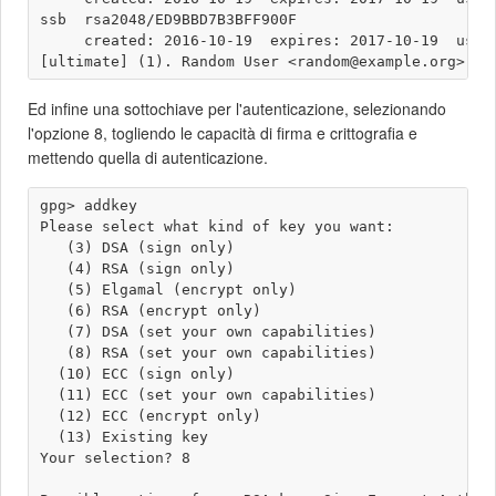
ssb  rsa2048/ED9BBD7B3BFF900F

     created: 2016-10-19  expires: 2017-10-19  usage
Ed infine una sottochiave per l'autenticazione, selezionando
l'opzione 8, togliendo le capacità di firma e crittografia e
mettendo quella di autenticazione.
gpg> addkey 

Please select what kind of key you want:

   (3) DSA (sign only)

   (4) RSA (sign only)

   (5) Elgamal (encrypt only)

   (6) RSA (encrypt only)

   (7) DSA (set your own capabilities)

   (8) RSA (set your own capabilities)

  (10) ECC (sign only)

  (11) ECC (set your own capabilities)

  (12) ECC (encrypt only)

  (13) Existing key

Your selection? 8
