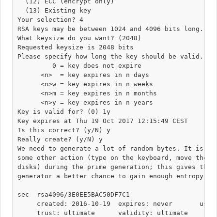
  (12) ECC (encrypt only)

  (13) Existing key

Your selection? 4

RSA keys may be between 1024 and 4096 bits long.

What keysize do you want? (2048) 

Requested keysize is 2048 bits

Please specify how long the key should be valid.

         0 = key does not expire

      <n>  = key expires in n days

      <n>w = key expires in n weeks

      <n>m = key expires in n months

      <n>y = key expires in n years

Key is valid for? (0) 1y

Key expires at Thu 19 Oct 2017 12:15:49 CEST

Is this correct? (y/N) y

Really create? (y/N) y

We need to generate a lot of random bytes. It is a g
some other action (type on the keyboard, move the mo
disks) during the prime generation; this gives the r
generator a better chance to gain enough entropy.

sec  rsa4096/3E0EE5BAC50DF7C1

     created: 2016-10-19  expires: never       usage
     trust: ultimate      validity: ultimate
