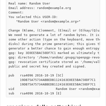
Real name: Random User

Email address: random@example.org

Comment: 

You selected this USER-ID:

    "Random User <random@example.org>" 

Change (N)ame, (C)omment, (E)mail or (O)kay/(Q)uit? 
We need to generate a lot of random bytes. It is a g
some other action (type on the keyboard, move the mo
disks) during the prime generation; this gives the r
generator a better chance to gain enough entropy.

gpg: key 3E0EE5BAC50DF7C1 marked as ultimately trust
gpg: directory '/home/random/.gnupg/openpgp-revocs.d
gpg: revocation certificate stored as '/home/valhal
public and secret key created and signed.

pub   rsa4096 2016-10-19 [SC]

      19DB75A75734ABBEDB1124163E0EE5BAC50DF7C1

      19DB75A75734ABBEDB1124163E0EE5BAC50DF7C1

uid                      Random User <random@example