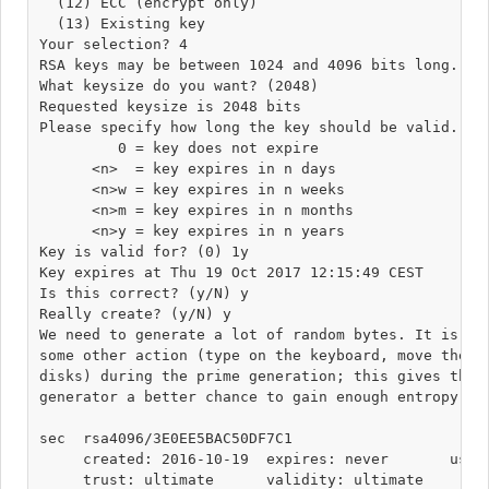
  (12) ECC (encrypt only)

  (13) Existing key

Your selection? 4

RSA keys may be between 1024 and 4096 bits long.

What keysize do you want? (2048) 

Requested keysize is 2048 bits

Please specify how long the key should be valid.

         0 = key does not expire

      <n>  = key expires in n days

      <n>w = key expires in n weeks

      <n>m = key expires in n months

      <n>y = key expires in n years

Key is valid for? (0) 1y

Key expires at Thu 19 Oct 2017 12:15:49 CEST

Is this correct? (y/N) y

Really create? (y/N) y

We need to generate a lot of random bytes. It is a g
some other action (type on the keyboard, move the mo
disks) during the prime generation; this gives the r
generator a better chance to gain enough entropy.

sec  rsa4096/3E0EE5BAC50DF7C1

     created: 2016-10-19  expires: never       usage
     trust: ultimate      validity: ultimate
