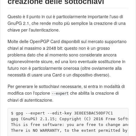
creazione delle sottochiavi
Questo è il punto in cui è particolarmente importante l'uso di
GnuPG 2.1, che rende molto più semplice la creazione di una
chiave per l'autenticazione.
Molte delle OpenPGP Card disponibili sul mercato supportano
chiavi al massimo a 2048 bit: questo non è un grosso
problema dato che al momento sono considerate ancora
ragionevolmente sicure, ed una loro eventuale sostituzione in
futuro non è particolarmente onerosa (oltre ovviamente alla
necessità di usare una Card o un dispositivo diverso).
Per generare le sottochiavi necessarie, si entra in modalità di
modifica con l'opzione
che abilita la creazione di
--expert
chiavi di autenticazione.
$ gpg --expert --edit-key 3E0EE5BAC50DF7C1

gpg (GnuPG) 2.1.15; Copyright (C) 2016 Free Software
This is free software: you are free to change and re
There is NO WARRANTY, to the extent permitted by law