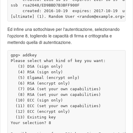
ssb  rsa2048/ED9BBD7B3BFF900F

     created: 2016-10-19  expires: 2017-10-19  usage
Ed infine una sottochiave per l'autenticazione, selezionando
l'opzione 8, togliendo le capacità di firma e crittografia e
mettendo quella di autenticazione.
gpg> addkey 

Please select what kind of key you want:

   (3) DSA (sign only)

   (4) RSA (sign only)

   (5) Elgamal (encrypt only)

   (6) RSA (encrypt only)

   (7) DSA (set your own capabilities)

   (8) RSA (set your own capabilities)

  (10) ECC (sign only)

  (11) ECC (set your own capabilities)

  (12) ECC (encrypt only)

  (13) Existing key

Your selection? 8
