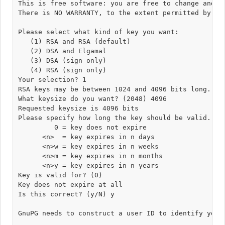
This is free software: you are free to change and re
There is NO WARRANTY, to the extent permitted by law
Please select what kind of key you want:

   (1) RSA and RSA (default)

   (2) DSA and Elgamal

   (3) DSA (sign only)

   (4) RSA (sign only)

Your selection? 1

RSA keys may be between 1024 and 4096 bits long.

What keysize do you want? (2048) 4096

Requested keysize is 4096 bits

Please specify how long the key should be valid.

         0 = key does not expire

      <n>  = key expires in n days

      <n>w = key expires in n weeks

      <n>m = key expires in n months

      <n>y = key expires in n years

Key is valid for? (0) 

Key does not expire at all

Is this correct? (y/N) y

GnuPG needs to construct a user ID to identify your 