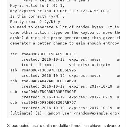
      <n>y = key expires in n years

Key is valid for? (0) 1y

Key expires at Thu 19 Oct 2017 12:24:56 CEST

Is this correct? (y/N) y

Really create? (y/N) y

We need to generate a lot of random bytes. It is a g
some other action (type on the keyboard, move the mo
disks) during the prime generation; this gives the r
generator a better chance to gain enough entropy.

sec  rsa4096/3E0EE5BAC50DF7C1

     created: 2016-10-19  expires: never       usage
     trust: ultimate      validity: ultimate

ssb  rsa4096/F303978FEBB6E995

     created: 2016-10-19  expires: never       usage
ssb  rsa2048/40A2ADF0FE9E4620

     created: 2016-10-19  expires: 2017-10-19  usage
ssb  rsa2048/ED9BBD7B3BFF900F

     created: 2016-10-19  expires: 2017-10-19  usage
ssb  rsa2048/5F89B668295AE797

     created: 2016-10-19  expires: 2017-10-19  usage
Si può quindi uscire dalla modalità di modifica chiave, salvando