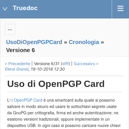
Truedoc
Actions
UsoDiOpenPGPCard
»
Cronologia
»
Versione 6
« Precedente
| Versione 6/31 (
diff
) |
Successivo »
Elena Grandi
, 19-10-2016 12:30
Uso di OpenPGP Card
L'
OpenPGP Card
è una smartcard sulla quale si possono
salvare in modo sicuro ed usare le sottochiavi segrete usate
da GnuPG per crittografia, firma ed anche autenticazione; ne
esistono versioni tradizionali, oppure implementate in un
dispositivo USB. In ogni caso si possono caricare nuove chiavi