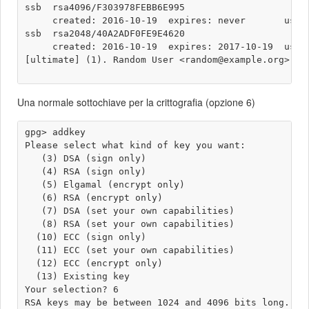
ssb  rsa4096/F303978FEBB6E995

     created: 2016-10-19  expires: never       usage
ssb  rsa2048/40A2ADF0FE9E4620

     created: 2016-10-19  expires: 2017-10-19  usage
[ultimate] (1). Random User <random@example.org>

Una normale sottochiave per la crittografia (opzione 6)
gpg> addkey 

Please select what kind of key you want:

   (3) DSA (sign only)

   (4) RSA (sign only)

   (5) Elgamal (encrypt only)

   (6) RSA (encrypt only)

   (7) DSA (set your own capabilities)

   (8) RSA (set your own capabilities)

  (10) ECC (sign only)

  (11) ECC (set your own capabilities)

  (12) ECC (encrypt only)

  (13) Existing key

Your selection? 6

RSA keys may be between 1024 and 4096 bits long.
