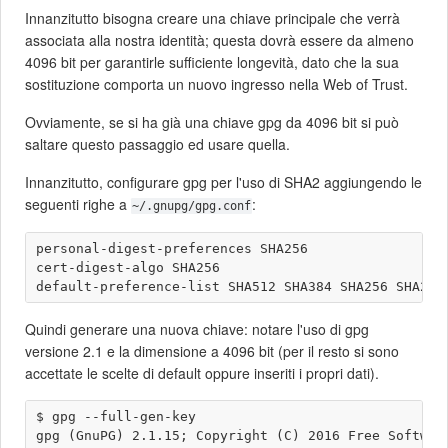
Innanzitutto bisogna creare una chiave principale che verrà
associata alla nostra identità; questa dovrà essere da almeno
4096 bit per garantirle sufficiente longevità, dato che la sua
sostituzione comporta un nuovo ingresso nella Web of Trust.
Ovviamente, se si ha già una chiave gpg da 4096 bit si può
saltare questo passaggio ed usare quella.
Innanzitutto, configurare gpg per l'uso di SHA2 aggiungendo le
seguenti righe a
:
~/.gnupg/gpg.conf
personal-digest-preferences SHA256

cert-digest-algo SHA256

Quindi generare una nuova chiave: notare l'uso di gpg
versione 2.1 e la dimensione a 4096 bit (per il resto si sono
accettate le scelte di default oppure inseriti i propri dati).
$ gpg --full-gen-key 

gpg (GnuPG) 2.1.15; Copyright (C) 2016 Free Software