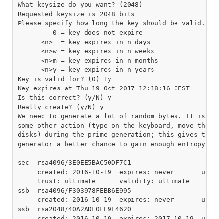
What keysize do you want? (2048) 

Requested keysize is 2048 bits

Please specify how long the key should be valid.

         0 = key does not expire

      <n>  = key expires in n days

      <n>w = key expires in n weeks

      <n>m = key expires in n months

      <n>y = key expires in n years

Key is valid for? (0) 1y

Key expires at Thu 19 Oct 2017 12:18:16 CEST

Is this correct? (y/N) y

Really create? (y/N) y

We need to generate a lot of random bytes. It is a g
some other action (type on the keyboard, move the mo
disks) during the prime generation; this gives the r
generator a better chance to gain enough entropy.

sec  rsa4096/3E0EE5BAC50DF7C1

     created: 2016-10-19  expires: never       usage
     trust: ultimate      validity: ultimate

ssb  rsa4096/F303978FEBB6E995

     created: 2016-10-19  expires: never       usage
ssb  rsa2048/40A2ADF0FE9E4620

     created: 2016-10-19  expires: 2017-10-19  usage