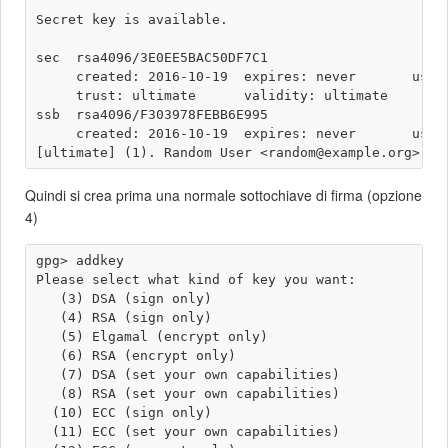
Secret key is available.

sec  rsa4096/3E0EE5BAC50DF7C1

     created: 2016-10-19  expires: never       usage
     trust: ultimate      validity: ultimate

ssb  rsa4096/F303978FEBB6E995

     created: 2016-10-19  expires: never       usage
Quindi si crea prima una normale sottochiave di firma (opzione
4)
gpg> addkey 

Please select what kind of key you want:

   (3) DSA (sign only)

   (4) RSA (sign only)

   (5) Elgamal (encrypt only)

   (6) RSA (encrypt only)

   (7) DSA (set your own capabilities)

   (8) RSA (set your own capabilities)

  (10) ECC (sign only)

  (11) ECC (set your own capabilities)
