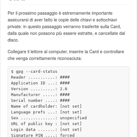
Per il prossimo passaggio è estremamente importante
assicurarsi di aver fatto le copie delle chiavi e sottochiavi
private: in questo passaggio verranno trasferite sulla Card,
dalla quale non possono più essere estratte, e cancellate dal
disco.
Collegare il lettore al computer, inserire la Card e controllare
che venga correttamente riconosciuta:
$ gpg --card-status 

Reader ...........: ####

Application ID ...: ####

Version ..........: 2.0

Manufacturer .....: ####

Serial number ....: ####

Name of cardholder: [not set]

Language prefs ...: [not set]

Sex ..............: unspecified

URL of public key : [not set]

Login data .......: [not set]

Signature PIN ....: forced
