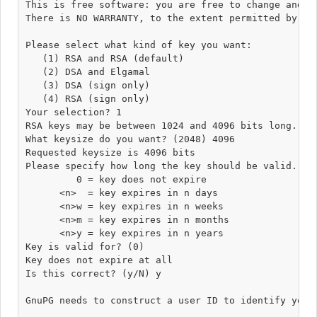
This is free software: you are free to change and re
There is NO WARRANTY, to the extent permitted by law
Please select what kind of key you want:

   (1) RSA and RSA (default)

   (2) DSA and Elgamal

   (3) DSA (sign only)

   (4) RSA (sign only)

Your selection? 1

RSA keys may be between 1024 and 4096 bits long.

What keysize do you want? (2048) 4096

Requested keysize is 4096 bits

Please specify how long the key should be valid.

         0 = key does not expire

      <n>  = key expires in n days

      <n>w = key expires in n weeks

      <n>m = key expires in n months

      <n>y = key expires in n years

Key is valid for? (0) 

Key does not expire at all

Is this correct? (y/N) y

GnuPG needs to construct a user ID to identify your 