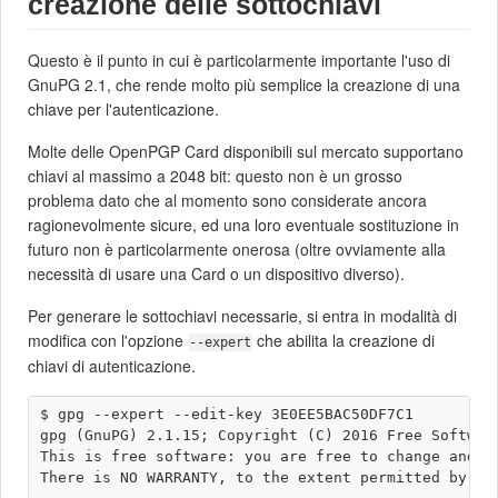
creazione delle sottochiavi
Questo è il punto in cui è particolarmente importante l'uso di
GnuPG 2.1, che rende molto più semplice la creazione di una
chiave per l'autenticazione.
Molte delle OpenPGP Card disponibili sul mercato supportano
chiavi al massimo a 2048 bit: questo non è un grosso
problema dato che al momento sono considerate ancora
ragionevolmente sicure, ed una loro eventuale sostituzione in
futuro non è particolarmente onerosa (oltre ovviamente alla
necessità di usare una Card o un dispositivo diverso).
Per generare le sottochiavi necessarie, si entra in modalità di
modifica con l'opzione
che abilita la creazione di
--expert
chiavi di autenticazione.
$ gpg --expert --edit-key 3E0EE5BAC50DF7C1

gpg (GnuPG) 2.1.15; Copyright (C) 2016 Free Software
This is free software: you are free to change and re
There is NO WARRANTY, to the extent permitted by law