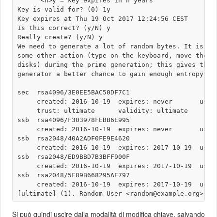
      <n>y = key expires in n years

Key is valid for? (0) 1y

Key expires at Thu 19 Oct 2017 12:24:56 CEST

Is this correct? (y/N) y

Really create? (y/N) y

We need to generate a lot of random bytes. It is a g
some other action (type on the keyboard, move the mo
disks) during the prime generation; this gives the r
generator a better chance to gain enough entropy.

sec  rsa4096/3E0EE5BAC50DF7C1

     created: 2016-10-19  expires: never       usage
     trust: ultimate      validity: ultimate

ssb  rsa4096/F303978FEBB6E995

     created: 2016-10-19  expires: never       usage
ssb  rsa2048/40A2ADF0FE9E4620

     created: 2016-10-19  expires: 2017-10-19  usage
ssb  rsa2048/ED9BBD7B3BFF900F

     created: 2016-10-19  expires: 2017-10-19  usage
ssb  rsa2048/5F89B668295AE797

     created: 2016-10-19  expires: 2017-10-19  usage
Si può quindi uscire dalla modalità di modifica chiave, salvando