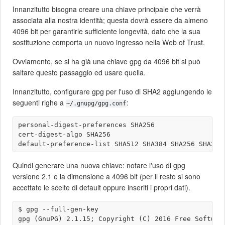
Innanzitutto bisogna creare una chiave principale che verrà
associata alla nostra identità; questa dovrà essere da almeno
4096 bit per garantirle sufficiente longevità, dato che la sua
sostituzione comporta un nuovo ingresso nella Web of Trust.
Ovviamente, se si ha già una chiave gpg da 4096 bit si può
saltare questo passaggio ed usare quella.
Innanzitutto, configurare gpg per l'uso di SHA2 aggiungendo le
seguenti righe a
:
~/.gnupg/gpg.conf
personal-digest-preferences SHA256

cert-digest-algo SHA256

Quindi generare una nuova chiave: notare l'uso di gpg
versione 2.1 e la dimensione a 4096 bit (per il resto si sono
accettate le scelte di default oppure inseriti i propri dati).
$ gpg --full-gen-key 

gpg (GnuPG) 2.1.15; Copyright (C) 2016 Free Software