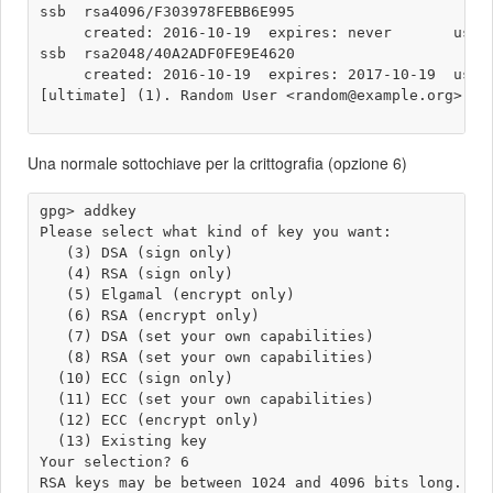
ssb  rsa4096/F303978FEBB6E995

     created: 2016-10-19  expires: never       usage
ssb  rsa2048/40A2ADF0FE9E4620

     created: 2016-10-19  expires: 2017-10-19  usage
[ultimate] (1). Random User <random@example.org>

Una normale sottochiave per la crittografia (opzione 6)
gpg> addkey 

Please select what kind of key you want:

   (3) DSA (sign only)

   (4) RSA (sign only)

   (5) Elgamal (encrypt only)

   (6) RSA (encrypt only)

   (7) DSA (set your own capabilities)

   (8) RSA (set your own capabilities)

  (10) ECC (sign only)

  (11) ECC (set your own capabilities)

  (12) ECC (encrypt only)

  (13) Existing key

Your selection? 6

RSA keys may be between 1024 and 4096 bits long.
