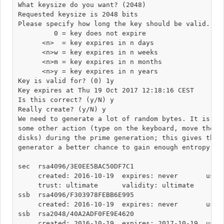
What keysize do you want? (2048) 

Requested keysize is 2048 bits

Please specify how long the key should be valid.

         0 = key does not expire

      <n>  = key expires in n days

      <n>w = key expires in n weeks

      <n>m = key expires in n months

      <n>y = key expires in n years

Key is valid for? (0) 1y

Key expires at Thu 19 Oct 2017 12:18:16 CEST

Is this correct? (y/N) y

Really create? (y/N) y

We need to generate a lot of random bytes. It is a g
some other action (type on the keyboard, move the mo
disks) during the prime generation; this gives the r
generator a better chance to gain enough entropy.

sec  rsa4096/3E0EE5BAC50DF7C1

     created: 2016-10-19  expires: never       usage
     trust: ultimate      validity: ultimate

ssb  rsa4096/F303978FEBB6E995

     created: 2016-10-19  expires: never       usage
ssb  rsa2048/40A2ADF0FE9E4620

     created: 2016-10-19  expires: 2017-10-19  usage