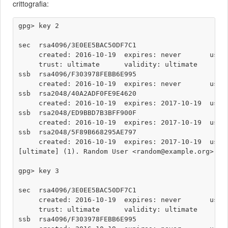
crittografia:
gpg> key 2

sec  rsa4096/3E0EE5BAC50DF7C1

     created: 2016-10-19  expires: never       usage
     trust: ultimate      validity: ultimate

ssb  rsa4096/F303978FEBB6E995

     created: 2016-10-19  expires: never       usage
ssb  rsa2048/40A2ADF0FE9E4620

     created: 2016-10-19  expires: 2017-10-19  usage
ssb  rsa2048/ED9BBD7B3BFF900F

     created: 2016-10-19  expires: 2017-10-19  usage
ssb  rsa2048/5F89B668295AE797

     created: 2016-10-19  expires: 2017-10-19  usage
[ultimate] (1). Random User <random@example.org>

gpg> key 3

sec  rsa4096/3E0EE5BAC50DF7C1

     created: 2016-10-19  expires: never       usage
     trust: ultimate      validity: ultimate

ssb  rsa4096/F303978FEBB6E995
