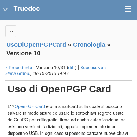
Truedoc
Actions
UsoDiOpenPGPCard
»
Cronologia
»
Versione 10
« Precedente
| Versione 10/31 (
diff
) |
Successivo »
Elena Grandi
, 19-10-2016 14:47
Uso di OpenPGP Card
L'
OpenPGP Card
è una smartcard sulla quale si possono
salvare in modo sicuro ed usare le sottochiavi segrete usate
da GnuPG per crittografia, firma ed anche autenticazione; ne
esistono versioni tradizionali, oppure implementate in un
dispositivo USB. In ogni caso si possono caricare nuove chiavi