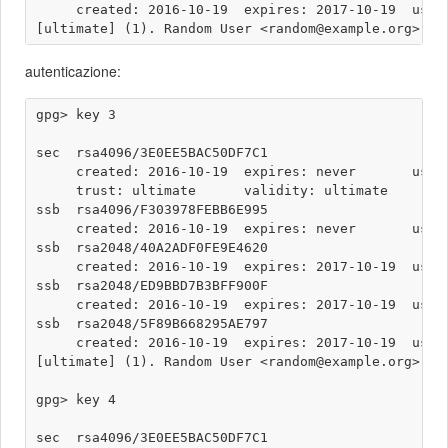
     created: 2016-10-19  expires: 2017-10-19  usage
autenticazione:
gpg> key 3

sec  rsa4096/3E0EE5BAC50DF7C1

     created: 2016-10-19  expires: never       usage
     trust: ultimate      validity: ultimate

ssb  rsa4096/F303978FEBB6E995

     created: 2016-10-19  expires: never       usage
ssb  rsa2048/40A2ADF0FE9E4620

     created: 2016-10-19  expires: 2017-10-19  usage
ssb  rsa2048/ED9BBD7B3BFF900F

     created: 2016-10-19  expires: 2017-10-19  usage
ssb  rsa2048/5F89B668295AE797

     created: 2016-10-19  expires: 2017-10-19  usage
[ultimate] (1). Random User <random@example.org>

gpg> key 4

sec  rsa4096/3E0EE5BAC50DF7C1
