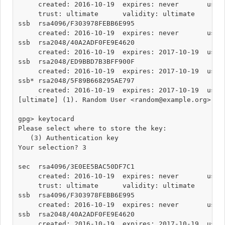
     created: 2016-10-19  expires: never       usage
     trust: ultimate      validity: ultimate

ssb  rsa4096/F303978FEBB6E995

     created: 2016-10-19  expires: never       usage
ssb  rsa2048/40A2ADF0FE9E4620

     created: 2016-10-19  expires: 2017-10-19  usage
ssb  rsa2048/ED9BBD7B3BFF900F

     created: 2016-10-19  expires: 2017-10-19  usage
ssb* rsa2048/5F89B668295AE797

     created: 2016-10-19  expires: 2017-10-19  usage
[ultimate] (1). Random User <random@example.org>

gpg> keytocard

Please select where to store the key:

   (3) Authentication key

Your selection? 3

sec  rsa4096/3E0EE5BAC50DF7C1

     created: 2016-10-19  expires: never       usage
     trust: ultimate      validity: ultimate

ssb  rsa4096/F303978FEBB6E995

     created: 2016-10-19  expires: never       usage
ssb  rsa2048/40A2ADF0FE9E4620

     created: 2016-10-19  expires: 2017-10-19  usage