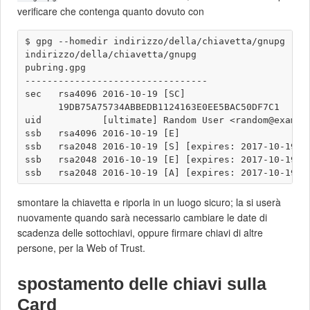
verificare che contenga quanto dovuto con
$ gpg --homedir indirizzo/della/chiavetta/gnupg --li
indirizzo/della/chiavetta/gnupg

pubring.gpg

---------------------------------

sec   rsa4096 2016-10-19 [SC]

      19DB75A75734ABBEDB1124163E0EE5BAC50DF7C1

uid           [ultimate] Random User <random@example
ssb   rsa4096 2016-10-19 [E]

ssb   rsa2048 2016-10-19 [S] [expires: 2017-10-19]

ssb   rsa2048 2016-10-19 [E] [expires: 2017-10-19]

smontare la chiavetta e riporla in un luogo sicuro; la si userà
nuovamente quando sarà necessario cambiare le date di
scadenza delle sottochiavi, oppure firmare chiavi di altre
persone, per la Web of Trust.
spostamento delle chiavi sulla
Card