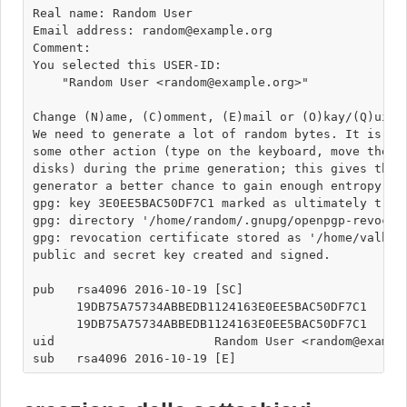
Real name: Random User

Email address: random@example.org

Comment: 

You selected this USER-ID:

    "Random User <random@example.org>" 

Change (N)ame, (C)omment, (E)mail or (O)kay/(Q)uit? 
We need to generate a lot of random bytes. It is a g
some other action (type on the keyboard, move the mo
disks) during the prime generation; this gives the r
generator a better chance to gain enough entropy.

gpg: key 3E0EE5BAC50DF7C1 marked as ultimately trust
gpg: directory '/home/random/.gnupg/openpgp-revocs.d
gpg: revocation certificate stored as '/home/valhal
public and secret key created and signed.

pub   rsa4096 2016-10-19 [SC]

      19DB75A75734ABBEDB1124163E0EE5BAC50DF7C1

      19DB75A75734ABBEDB1124163E0EE5BAC50DF7C1

uid                      Random User <random@example