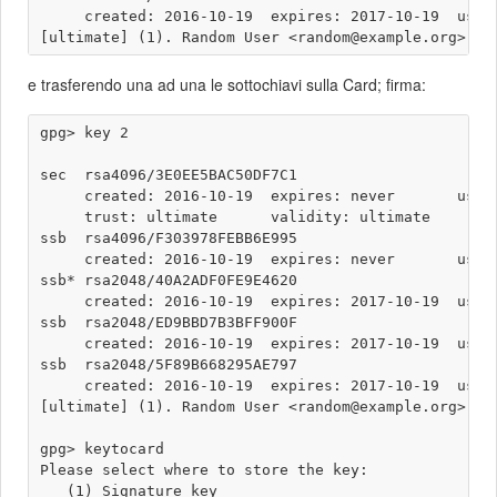
     created: 2016-10-19  expires: 2017-10-19  usage
e trasferendo una ad una le sottochiavi sulla Card; firma:
gpg> key 2

sec  rsa4096/3E0EE5BAC50DF7C1

     created: 2016-10-19  expires: never       usage
     trust: ultimate      validity: ultimate

ssb  rsa4096/F303978FEBB6E995

     created: 2016-10-19  expires: never       usage
ssb* rsa2048/40A2ADF0FE9E4620

     created: 2016-10-19  expires: 2017-10-19  usage
ssb  rsa2048/ED9BBD7B3BFF900F

     created: 2016-10-19  expires: 2017-10-19  usage
ssb  rsa2048/5F89B668295AE797

     created: 2016-10-19  expires: 2017-10-19  usage
[ultimate] (1). Random User <random@example.org>

gpg> keytocard

Please select where to store the key:

   (1) Signature key
