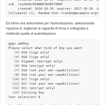
ssb  rsa2048/ED9BBD7B3BFF900F

     created: 2016-10-19  expires: 2017-10-19  usage
Ed infine una sottochiave per l'autenticazione, selezionando
l'opzione 8, togliendo le capacità di firma e crittografia e
mettendo quella di autenticazione.
gpg> addkey 

Please select what kind of key you want:

   (3) DSA (sign only)

   (4) RSA (sign only)

   (5) Elgamal (encrypt only)

   (6) RSA (encrypt only)

   (7) DSA (set your own capabilities)

   (8) RSA (set your own capabilities)

  (10) ECC (sign only)

  (11) ECC (set your own capabilities)

  (12) ECC (encrypt only)

  (13) Existing key

Your selection? 8
