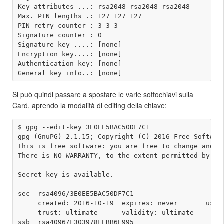
Key attributes ...: rsa2048 rsa2048 rsa2048

Max. PIN lengths .: 127 127 127

PIN retry counter : 3 3 3

Signature counter : 0

Signature key ....: [none]

Encryption key....: [none]

Authentication key: [none]

Si può quindi passare a spostare le varie sottochiavi sulla
Card, aprendo la modalità di editing della chiave:
$ gpg --edit-key 3E0EE5BAC50DF7C1

gpg (GnuPG) 2.1.15; Copyright (C) 2016 Free Software
This is free software: you are free to change and re
There is NO WARRANTY, to the extent permitted by law
Secret key is available.

sec  rsa4096/3E0EE5BAC50DF7C1

     created: 2016-10-19  expires: never       usage
     trust: ultimate      validity: ultimate

ssb  rsa4096/F303978FEBB6E995
