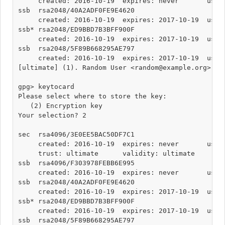
     created: 2016-10-19  expires: never       usage
ssb  rsa2048/40A2ADF0FE9E4620

     created: 2016-10-19  expires: 2017-10-19  usage
ssb* rsa2048/ED9BBD7B3BFF900F

     created: 2016-10-19  expires: 2017-10-19  usage
ssb  rsa2048/5F89B668295AE797

     created: 2016-10-19  expires: 2017-10-19  usage
[ultimate] (1). Random User <random@example.org>

gpg> keytocard

Please select where to store the key:

   (2) Encryption key

Your selection? 2

sec  rsa4096/3E0EE5BAC50DF7C1

     created: 2016-10-19  expires: never       usage
     trust: ultimate      validity: ultimate

ssb  rsa4096/F303978FEBB6E995

     created: 2016-10-19  expires: never       usage
ssb  rsa2048/40A2ADF0FE9E4620

     created: 2016-10-19  expires: 2017-10-19  usage
ssb* rsa2048/ED9BBD7B3BFF900F

     created: 2016-10-19  expires: 2017-10-19  usage
ssb  rsa2048/5F89B668295AE797
