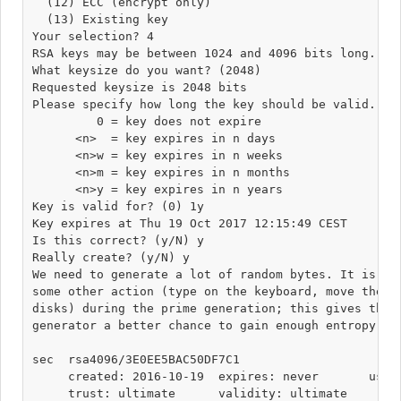
  (12) ECC (encrypt only)

  (13) Existing key

Your selection? 4

RSA keys may be between 1024 and 4096 bits long.

What keysize do you want? (2048) 

Requested keysize is 2048 bits

Please specify how long the key should be valid.

         0 = key does not expire

      <n>  = key expires in n days

      <n>w = key expires in n weeks

      <n>m = key expires in n months

      <n>y = key expires in n years

Key is valid for? (0) 1y

Key expires at Thu 19 Oct 2017 12:15:49 CEST

Is this correct? (y/N) y

Really create? (y/N) y

We need to generate a lot of random bytes. It is a g
some other action (type on the keyboard, move the mo
disks) during the prime generation; this gives the r
generator a better chance to gain enough entropy.

sec  rsa4096/3E0EE5BAC50DF7C1

     created: 2016-10-19  expires: never       usage
     trust: ultimate      validity: ultimate
