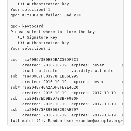
   (3) Authentication key

Your selection? 1

gpg: KEYTOCARD failed: Bad PIN

gpg> keytocard

Please select where to store the key:

   (1) Signature key

   (3) Authentication key

Your selection? 1

sec  rsa4096/3E0EE5BAC50DF7C1

     created: 2016-10-19  expires: never       usage
     trust: ultimate      validity: ultimate

ssb  rsa4096/F303978FEBB6E995

     created: 2016-10-19  expires: never       usage
ssb* rsa2048/40A2ADF0FE9E4620

     created: 2016-10-19  expires: 2017-10-19  usage
ssb  rsa2048/ED9BBD7B3BFF900F

     created: 2016-10-19  expires: 2017-10-19  usage
ssb  rsa2048/5F89B668295AE797

     created: 2016-10-19  expires: 2017-10-19  usage