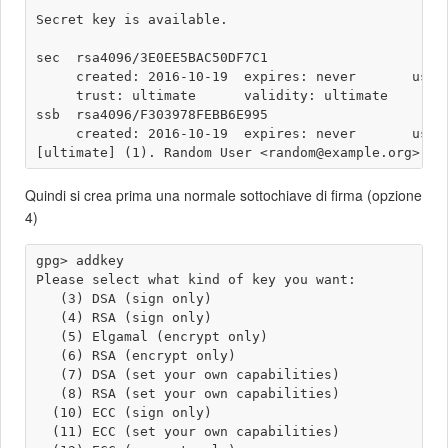
Secret key is available.

sec  rsa4096/3E0EE5BAC50DF7C1

     created: 2016-10-19  expires: never       usage
     trust: ultimate      validity: ultimate

ssb  rsa4096/F303978FEBB6E995

     created: 2016-10-19  expires: never       usage
Quindi si crea prima una normale sottochiave di firma (opzione
4)
gpg> addkey 

Please select what kind of key you want:

   (3) DSA (sign only)

   (4) RSA (sign only)

   (5) Elgamal (encrypt only)

   (6) RSA (encrypt only)

   (7) DSA (set your own capabilities)

   (8) RSA (set your own capabilities)

  (10) ECC (sign only)

  (11) ECC (set your own capabilities)
