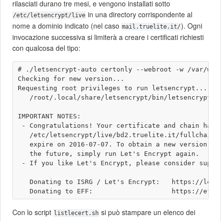
rilasciati durano tre mesi, e vengono installati sotto
in una directory corrispondente al
/etc/letsencrypt/live
nome a dominio indicato (nel caso
). Ogni
mail.truelite.it/
invocazione successiva si limiterà a creare i certificati richiesti
con qualcosa del tipo:
# ./letsencrypt-auto certonly --webroot -w /var/www/
Checking for new version...

Requesting root privileges to run letsencrypt...

   /root/.local/share/letsencrypt/bin/letsencrypt c
IMPORTANT NOTES:

 - Congratulations! Your certificate and chain have 
   /etc/letsencrypt/live/bd2.truelite.it/fullchain.p
   expire on 2016-07-07. To obtain a new version of 
   the future, simply run Let's Encrypt again.

 - If you like Let's Encrypt, please consider suppor
   Donating to ISRG / Let's Encrypt:   https://letse
Con lo script
si può stampare un elenco dei
listlecert.sh