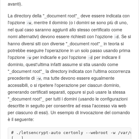
avanti).
La directory della "_document root"_ deve essere indicata con
l'opzione
, mentre il dominio (o i domini se sono più di uno,
-w
nel qual caso saranno aggiunti allo stesso certificato come
nomi alternativi) devono essere richiesti con l'opzione
. Se si
-d
hanno diversi siti con diverse "_document root"_ in teoria si
potrebbe eseguire l'operazione in un solo passo usando prima
l'opzione
per indicarle e poi l'opzione
per indicare il
-w
-d
dominio, quest'ultima infatti assume si stia usando come
"_document root"_ la directory indicata con l'ultima occorrenza
precedente di
, ma tutte devono essere egualmente
-w
accessibili, o si ripetere l'operazione per ciascun dominio,
generando certificati separati, oppure si può usare la stessa
"_document root"_ per tutti i domini (usando le configurazioni
descritte in seguito per consentire ad essa l'accesso via web
per ciascuno di essi). Un esempio di invocazione del comando
è il seguente:
# ./letsencrypt-auto certonly --webroot -w /var/www/
[...]
