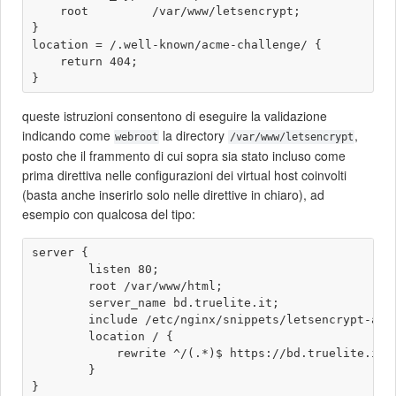
    root         /var/www/letsencrypt;

}

location = /.well-known/acme-challenge/ {

    return 404;

queste istruzioni consentono di eseguire la validazione
indicando come
la directory
,
webroot
/var/www/letsencrypt
posto che il frammento di cui sopra sia stato incluso come
prima direttiva nelle configurazioni dei virtual host coinvolti
(basta anche inserirlo solo nelle direttive in chiaro), ad
esempio con qualcosa del tipo:
server {

        listen 80;

        root /var/www/html;

        server_name bd.truelite.it;

        include /etc/nginx/snippets/letsencrypt-acme
        location / {

            rewrite ^/(.*)$ https://bd.truelite.it/$
        }       
