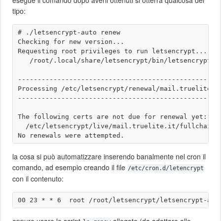
esegue il comando dopo averli ottenuti si otterrà qualcosa del
tipo:
# ./letsencrypt-auto renew

Checking for new version...

Requesting root privileges to run letsencrypt...

   /root/.local/share/letsencrypt/bin/letsencrypt re
----------------------------------------------------
Processing /etc/letsencrypt/renewal/mail.truelite.it
----------------------------------------------------
The following certs are not due for renewal yet:

  /etc/letsencrypt/live/mail.truelite.it/fullchain.p
la cosa si può automatizzare inserendo banalmente nel cron il
comando, ad esempio creando il file
/etc/cron.d/letencrypt
con il contenuto: