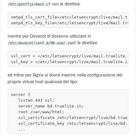
con le direttive:
/etc/postfix/main.cf
smtpd_tls_cert_file=/etc/letsencrypt/live/mail.truel
mentre per Dovecot di dovanno utilizzare in
le direttive:
/etc/dovecot/conf.d/90-user.conf
ssl_cert = </etc/letsencrypt/live/mail.truelite.it/f
ed infine per Nginx si dovrà inserire nella configurazione del
proprio virtual host qualcosa del tipo:
server {

   listen 443 ssl;

   server_name bd.truelite.it;

   root /var/www/html;

   ssl_certificate /etc/letsencrypt/live/bd.truelite
   ssl_certificate_key /etc/letsencrypt/live/bd.true