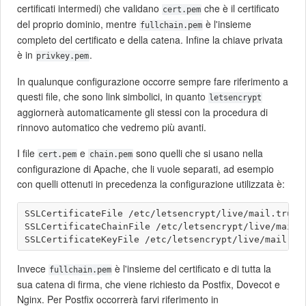
certificati intermedi) che validano
che è il certificato
cert.pem
del proprio dominio, mentre
è l'insieme
fullchain.pem
completo del certificato e della catena. Infine la chiave privata
è in
.
privkey.pem
In qualunque configurazione occorre sempre fare riferimento a
questi file, che sono link simbolici, in quanto
letsencrypt
aggiornerà automaticamente gli stessi con la procedura di
rinnovo automatico che vedremo più avanti.
I file
e
sono quelli che si usano nella
cert.pem
chain.pem
configurazione di Apache, che li vuole separati, ad esempio
con quelli ottenuti in precedenza la configurazione utilizzata è:
SSLCertificateFile /etc/letsencrypt/live/mail.trueli
SSLCertificateChainFile /etc/letsencrypt/live/mail.t
Invece
è l'insieme del certificato e di tutta la
fullchain.pem
sua catena di firma, che viene richiesto da Postfix, Dovecot e
Nginx. Per Postfix occorrerà farvi riferimento in