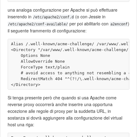
una analoga configurazione per Apache si può effettuare
inserendo in
(o con Jessie in
/etc/apache2/conf.d
per poi abilitarlo con
)
/etc/apache2/conf-available/
a2enconf
il seguente frammento di configurazione:
Alias /.well-known/acme-challenge/ /var/www/.well-kn
<Directory "/var/www/.well-known/acme-challenge/">

    Options None

    AllowOverride None

    ForceType text/plain

    # avoid access to anything not resembling a chal
    RedirectMatch 404 "^(?!/\.well-known/acme-challe
Si tenga presente però che quando si usa Apache come
reverse proxy occorrerà anche inserire una opportuna
eccezione alle regole di proxy per la suddetta URL, in
sostanza si dovrà aggiungere alla configurazione del virtual
host una riga: