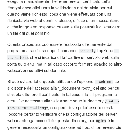
eseguita manualmente. Per emettere un certificato Let's
Encrypt deve effettuare la validazione del dominio per cui
questo viene richiesto, cosa che viene effettuata con una
richiesta via web al dominio stesso, e l'uso di un meccanismo
di challenge and response basato sulla possibilità di scaricare
un file dal quel dominio.
Questa procedura può essere realizzata direttamente dal
programma se si usa dopo il comando
l'opzione
certonly
--
, che si incarica di far partire un servizio web sulla
standalone
porta 80 o 443, ma in tal caso occorre fermare apache (o altro
webserver) se attivi sul dominio.
Si può evitare tutto questo utilizzando l'opzione
se
--webroot
si dispone dell'accesso alla "_document root"_ del sito per cui
si vuole ottenere il certificato, in tal caso infatti il programma
crea i file necessari alla validazione sotto la directory
/.well-
, che però deve poter essere servita
known/acme-challenge
(occorre pertanto verificare che la configurazione del server
web mantenga accessibile questa directory, per
è in
nginx
genere necessaria un configurazione ad hoc, ci torneremo più