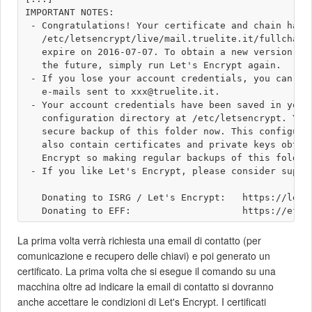
IMPORTANT NOTES:

 - Congratulations! Your certificate and chain have 
   /etc/letsencrypt/live/mail.truelite.it/fullchain.
   expire on 2016-07-07. To obtain a new version of 
   the future, simply run Let's Encrypt again.

 - If you lose your account credentials, you can rec
   e-mails sent to xxx@truelite.it.

 - Your account credentials have been saved in your 
   configuration directory at /etc/letsencrypt. You 
   secure backup of this folder now. This configurat
   also contain certificates and private keys obtain
   Encrypt so making regular backups of this folder 
 - If you like Let's Encrypt, please consider suppor
   Donating to ISRG / Let's Encrypt:   https://letse
La prima volta verrà richiesta una email di contatto (per
comunicazione e recupero delle chiavi) e poi generato un
certificato. La prima volta che si esegue il comando su una
macchina oltre ad indicare la email di contatto si dovranno
anche accettare le condizioni di Let's Encrypt. I certificati