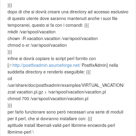
}}}
dopo di che si dovrà creare una directory ad accesso esclusivo
di questo utente dove saranno mantenuti anche i suoi file
temporanei, questo si fa con i comandi: {{{
mkdir /var/spool/vacation
chown -R vacation.vacation /var/spool/vacation
chmod o-xr /var/spool/vacation
}}}
infine si dovrà copiare lo script perl fornito con
[
http://postfixadmin.sourceforge.net/
PostfixAdmin] nella
suddetta directory e renderlo eseguibile: {{{
cd
/usr/share/doc/postfixadmin/examples/VIRTUAL_VACATION/
zcat vacation.pl.gz > /var/spool/vacation/vacation.pl
chmod 700 /var/spool/vacation/vacation.pl
}}}
per farlo funzionare sono però necessari una serie di moduli
per il perl, che si dovranno installare con: {{{
aptitude install libemail-valid-perl libmime-encwords-perl
libmime-perl \