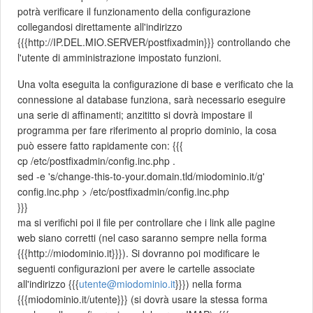
potrà verificare il funzionamento della configurazione
collegandosi direttamente all'indirizzo
{{{http://IP.DEL.MIO.SERVER/postfixadmin}}} controllando che
l'utente di amministrazione impostato funzioni.
Una volta eseguita la configurazione di base e verificato che la
connessione al database funziona, sarà necessario eseguire
una serie di affinamenti; anzititto si dovrà impostare il
programma per fare riferimento al proprio dominio, la cosa
può essere fatto rapidamente con: {{{
cp /etc/postfixadmin/config.inc.php .
sed -e 's/change-this-to-your.domain.tld/miodominio.it/g'
config.inc.php > /etc/postfixadmin/config.inc.php
}}}
ma si verifichi poi il file per controllare che i link alle pagine
web siano corretti (nel caso saranno sempre nella forma
{{{http://miodominio.it}}}). Si dovranno poi modificare le
seguenti configurazioni per avere le cartelle associate
all'indirizzo {{{
utente@miodominio.it
}}}) nella forma
{{{miodominio.it/utente}}} (si dovrà usare la stessa forma