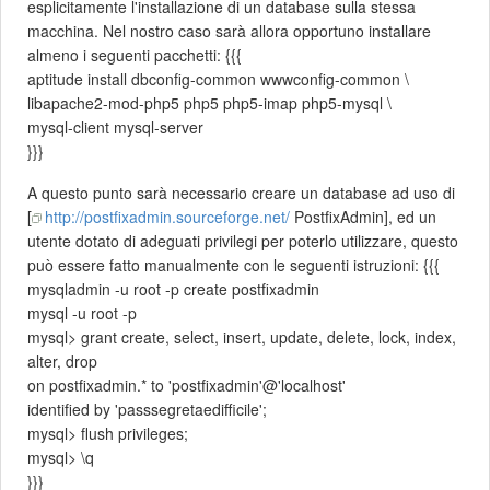
esplicitamente l'installazione di un database sulla stessa
macchina. Nel nostro caso sarà allora opportuno installare
almeno i seguenti pacchetti: {{{
aptitude install dbconfig-common wwwconfig-common \
libapache2-mod-php5 php5 php5-imap php5-mysql \
mysql-client mysql-server
}}}
A questo punto sarà necessario creare un database ad uso di
[
http://postfixadmin.sourceforge.net/
PostfixAdmin], ed un
utente dotato di adeguati privilegi per poterlo utilizzare, questo
può essere fatto manualmente con le seguenti istruzioni: {{{
mysqladmin -u root -p create postfixadmin
mysql -u root -p
mysql> grant create, select, insert, update, delete, lock, index,
alter, drop
on postfixadmin.* to 'postfixadmin'@'localhost'
identified by 'passsegretaedifficile';
mysql> flush privileges;
mysql> \q
}}}