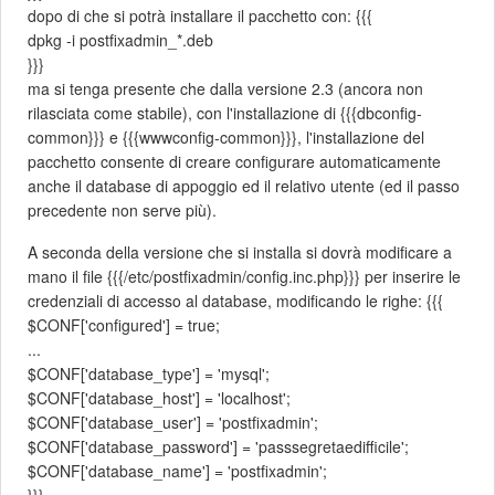
dopo di che si potrà installare il pacchetto con: {{{
dpkg -i postfixadmin_*.deb
}}}
ma si tenga presente che dalla versione 2.3 (ancora non
rilasciata come stabile), con l'installazione di {{{dbconfig-
common}}} e {{{wwwconfig-common}}}, l'installazione del
pacchetto consente di creare configurare automaticamente
anche il database di appoggio ed il relativo utente (ed il passo
precedente non serve più).
A seconda della versione che si installa si dovrà modificare a
mano il file {{{/etc/postfixadmin/config.inc.php}}} per inserire le
credenziali di accesso al database, modificando le righe: {{{
$CONF['configured'] = true;
...
$CONF['database_type'] = 'mysql';
$CONF['database_host'] = 'localhost';
$CONF['database_user'] = 'postfixadmin';
$CONF['database_password'] = 'passsegretaedifficile';
$CONF['database_name'] = 'postfixadmin';
}}}