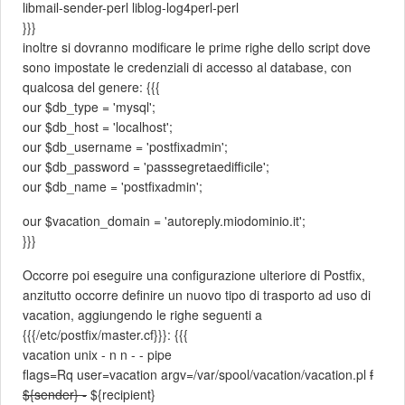
libmail-sender-perl liblog-log4perl-perl
}}}
inoltre si dovranno modificare le prime righe dello script dove
sono impostate le credenziali di accesso al database, con
qualcosa del genere: {{{
our $db_type = 'mysql';
our $db_host = 'localhost';
our $db_username = 'postfixadmin';
our $db_password = 'passsegretaedifficile';
our $db_name = 'postfixadmin';
our $vacation_domain = 'autoreply.miodominio.it';
}}}
Occorre poi eseguire una configurazione ulteriore di Postfix,
anzitutto occorre definire un nuovo tipo di trasporto ad uso di
vacation, aggiungendo le righe seguenti a
{{{/etc/postfix/master.cf}}}: {{{
vacation unix - n n - - pipe
flags=Rq user=vacation argv=/var/spool/vacation/vacation.pl
f
${sender} -
${recipient}