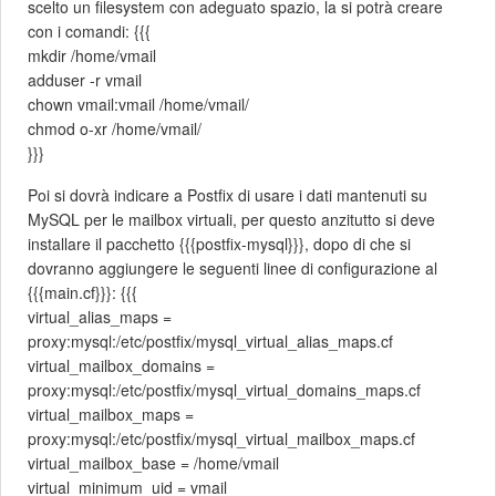
scelto un filesystem con adeguato spazio, la si potrà creare
con i comandi: {{{
mkdir /home/vmail
adduser -r vmail
chown vmail:vmail /home/vmail/
chmod o-xr /home/vmail/
}}}
Poi si dovrà indicare a Postfix di usare i dati mantenuti su
MySQL per le mailbox virtuali, per questo anzitutto si deve
installare il pacchetto {{{postfix-mysql}}}, dopo di che si
dovranno aggiungere le seguenti linee di configurazione al
{{{main.cf}}}: {{{
virtual_alias_maps =
proxy:mysql:/etc/postfix/mysql_virtual_alias_maps.cf
virtual_mailbox_domains =
proxy:mysql:/etc/postfix/mysql_virtual_domains_maps.cf
virtual_mailbox_maps =
proxy:mysql:/etc/postfix/mysql_virtual_mailbox_maps.cf
virtual_mailbox_base = /home/vmail
virtual_minimum_uid = vmail