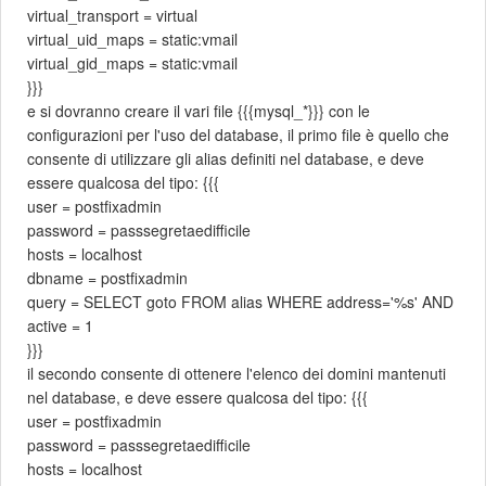
virtual_transport = virtual
virtual_uid_maps = static:vmail
virtual_gid_maps = static:vmail
}}}
e si dovranno creare il vari file {{{mysql_*}}} con le
configurazioni per l'uso del database, il primo file è quello che
consente di utilizzare gli alias definiti nel database, e deve
essere qualcosa del tipo: {{{
user = postfixadmin
password = passsegretaedifficile
hosts = localhost
dbname = postfixadmin
query = SELECT goto FROM alias WHERE address='%s' AND
active = 1
}}}
il secondo consente di ottenere l'elenco dei domini mantenuti
nel database, e deve essere qualcosa del tipo: {{{
user = postfixadmin
password = passsegretaedifficile
hosts = localhost