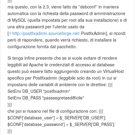
ma questo, con la 2.3, viene fatto da ''debconf'' in maniera
automatica con la richiesta della password di amministrazione
di MySQL (quella impostata per root alla sua installazione) e di
una altra password per l'utente usato da
[
http://postfixadmin.sourceforge.net/
PostfixAdmin], si ricordi
però di rispondere, quando verrà richiesto, di installare la
configurazione fornita dal pacchetto.
Si tenga infine presente che se si vuole evitare di rendere
leggibili ad Apache le credenziali di accesso al database
questo può essere fatto aggiungendo creando un VirtualHost
specifico per Postfixadmin (leggibile solo da root) in cui si
impostano delle variabili di ambiente con le direttive: {{{
SetEnv DB_USER "postfixadmin"
SetEnv DB_PASS "passsegretaedifficile"
}}}
che poi si riusano nel file di configurazione con: {{{
$CONF['database_user'] = $_SERVER['DB_USER'];
$CONF['database_password'] = $_SERVER['DB_PASS'];
}}}