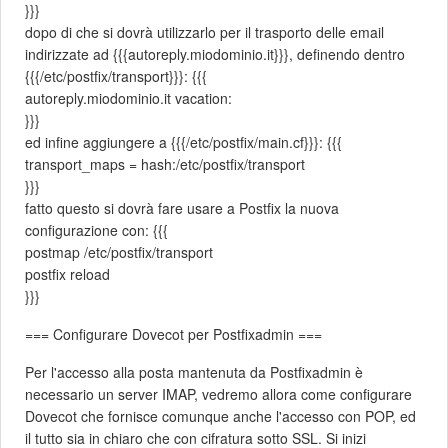
}}}
dopo di che si dovrà utilizzarlo per il trasporto delle email
indirizzate ad {{{autoreply.miodominio.it}}}, definendo dentro
{{{/etc/postfix/transport}}}: {{{
autoreply.miodominio.it vacation:
}}}
ed infine aggiungere a {{{/etc/postfix/main.cf}}}: {{{
transport_maps = hash:/etc/postfix/transport
}}}
fatto questo si dovrà fare usare a Postfix la nuova
configurazione con: {{{
postmap /etc/postfix/transport
postfix reload
}}}
=== Configurare Dovecot per Postfixadmin ===
Per l'accesso alla posta mantenuta da Postfixadmin è
necessario un server IMAP, vedremo allora come configurare
Dovecot che fornisce comunque anche l'accesso con POP, ed
il tutto sia in chiaro che con cifratura sotto SSL. Si inizi