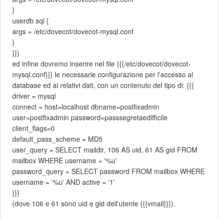
}
userdb sql {
args = /etc/dovecot/dovecot-mysql.conf
}
}}}
ed infine dovremo inserire nel file {{{/etc/dovecot/dovecot-
mysql.conf}}} le necessarie configurazione per l'accesso al
database ed ai relativi dati, con un contenuto del tipo di: {{{
driver = mysql
connect = host=localhost dbname=postfixadmin
user=postfixadmin password=passsegretaedifficile
client_flags=0
default_pass_scheme = MD5
user_query = SELECT maildir, 106 AS uid, 61 AS gid FROM
mailbox WHERE username = '%u'
password_query = SELECT password FROM mailbox WHERE
username = '%u' AND active = '1'
}}}
(dove 106 e 61 sono uid e gid dell'utente {{{vmail}}}).