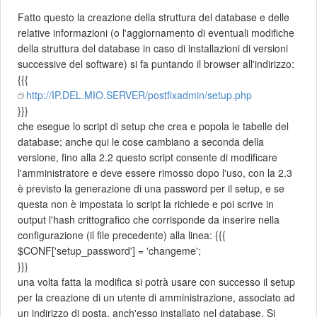
Fatto questo la creazione della struttura del database e delle
relative informazioni (o l'aggiornamento di eventuali modifiche
della struttura del database in caso di installazioni di versioni
successive del software) si fa puntando il browser all'indirizzo:
{{{
http://IP.DEL.MIO.SERVER/postfixadmin/setup.php
}}}
che esegue lo script di setup che crea e popola le tabelle del
database; anche qui le cose cambiano a seconda della
versione, fino alla 2.2 questo script consente di modificare
l'amministratore e deve essere rimosso dopo l'uso, con la 2.3
è previsto la generazione di una password per il setup, e se
questa non è impostata lo script la richiede e poi scrive in
output l'hash crittografico che corrisponde da inserire nella
configurazione (il file precedente) alla linea: {{{
$CONF['setup_password'] = 'changeme';
}}}
una volta fatta la modifica si potrà usare con successo il setup
per la creazione di un utente di amministrazione, associato ad
un indirizzo di posta, anch'esso installato nel database. Si