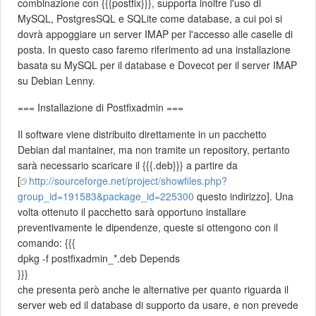
combinazione con {{{postfix}}}, supporta inoltre l'uso di
MySQL, PostgresSQL e SQLite come database, a cui poi si
dovrà appoggiare un server IMAP per l'accesso alle caselle di
posta. In questo caso faremo riferimento ad una installazione
basata su MySQL per il database e Dovecot per il server IMAP
su Debian Lenny.
=== Installazione di Postfixadmin ===
Il software viene distribuito direttamente in un pacchetto
Debian dal mantainer, ma non tramite un repository, pertanto
sarà necessario scaricare il {{{.deb}}} a partire da
[
http://sourceforge.net/project/showfiles.php?
group_id=191583&package_id=225300
questo indirizzo]. Una
volta ottenuto il pacchetto sarà opportuno installare
preventivamente le dipendenze, queste si ottengono con il
comando: {{{
dpkg -f postfixadmin_*.deb Depends
}}}
che presenta però anche le alternative per quanto riguarda il
server web ed il database di supporto da usare, e non prevede