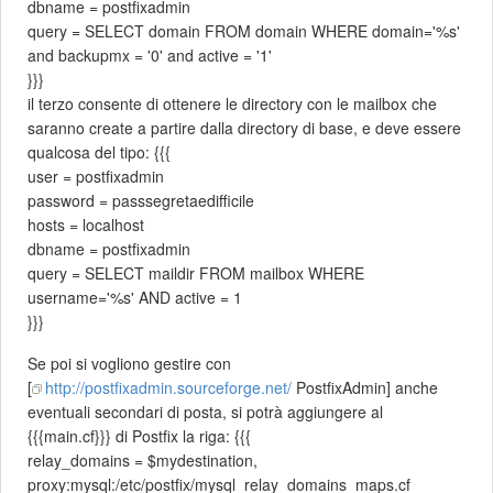
dbname = postfixadmin
query = SELECT domain FROM domain WHERE domain='%s'
and backupmx = '0' and active = '1'
}}}
il terzo consente di ottenere le directory con le mailbox che
saranno create a partire dalla directory di base, e deve essere
qualcosa del tipo: {{{
user = postfixadmin
password = passsegretaedifficile
hosts = localhost
dbname = postfixadmin
query = SELECT maildir FROM mailbox WHERE
username='%s' AND active = 1
}}}
Se poi si vogliono gestire con
[
http://postfixadmin.sourceforge.net/
PostfixAdmin] anche
eventuali secondari di posta, si potrà aggiungere al
{{{main.cf}}} di Postfix la riga: {{{
relay_domains = $mydestination,
proxy:mysql:/etc/postfix/mysql_relay_domains_maps.cf