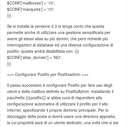
$CONF['mailboxes'] = '10';
$CONF['maxquota'] = '10';
}}}
Se si installa la versione 2.3 si tenga conto che questa
permette anche di utilizzare una gestione semplificata per
avere gli stessi alias su più domini, che però richiede più
interrogazioni al database ed una diversa configurazione di
postfix; questa andrà disabilitata con: {{{
$CONF['alias_domain'] = 'NO';
}}}
=== Configurare Postfix per Postfixadmin ===
Il passo successivo è configurare Postfix per fare uso degli
utenti e delle mailbox definite su PostfixAdmin, installando il
pacchetto {{{postfix}}} si abbia cura di rispondere alla
configurazione automatica di utilizzare il profilo per il sito
internet, specificando il proprio dominio principale. Per lo
stoccaggio della posta si dovrà usare una directory apposita,
la cui proprietà sarà di un utente dedicato; una volta che si sia