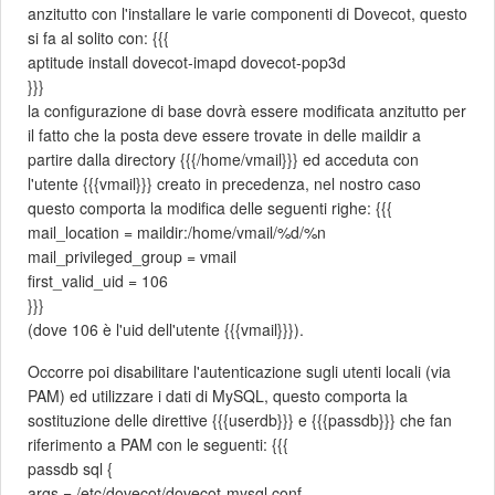
anzitutto con l'installare le varie componenti di Dovecot, questo
si fa al solito con: {{{
aptitude install dovecot-imapd dovecot-pop3d
}}}
la configurazione di base dovrà essere modificata anzitutto per
il fatto che la posta deve essere trovate in delle maildir a
partire dalla directory {{{/home/vmail}}} ed acceduta con
l'utente {{{vmail}}} creato in precedenza, nel nostro caso
questo comporta la modifica delle seguenti righe: {{{
mail_location = maildir:/home/vmail/%d/%n
mail_privileged_group = vmail
first_valid_uid = 106
}}}
(dove 106 è l'uid dell'utente {{{vmail}}}).
Occorre poi disabilitare l'autenticazione sugli utenti locali (via
PAM) ed utilizzare i dati di MySQL, questo comporta la
sostituzione delle direttive {{{userdb}}} e {{{passdb}}} che fan
riferimento a PAM con le seguenti: {{{
passdb sql {
args = /etc/dovecot/dovecot-mysql.conf