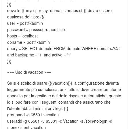
}}}
dove in {{{mysql_relay_domains_maps.cf}}} dovrà essere
qualcosa del tipo: {{{
user = postfixadmin
password = passsegretaedifficile
hosts = localhost
dbname = postfixadmin
query = SELECT domain FROM domain WHERE domain='%s'
and backupmx = '1' and active = '1'
}}}
=== Uso di vacation ===
Se si è scelto di usare {{{vacation}}} la configurazione diventa
leggermente più complessa, anzitutto si deve creare un utente
apposito per la gestione dei delle risposte automatiche, questo
lo si può fare con i seguenti comandi che assicurano che
l'utente abbia i minimi privilegi: {{{
groupadd -g 65501 vacation
useradd -g 65501 -u 65501 -c Vacation -s /sbin/nologin -d
/nonexistent vacation