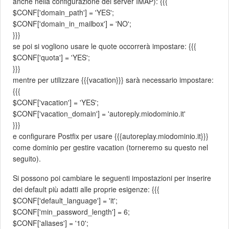
anche nella configurazione del server IMAP): {{{
$CONF['domain_path'] = 'YES';
$CONF['domain_in_mailbox'] = 'NO';
}}}
se poi si vogliono usare le quote occorrerà impostare: {{{
$CONF['quota'] = 'YES';
}}}
mentre per utilizzare {{{vacation}}} sarà necessario impostare:
{{{
$CONF['vacation'] = 'YES';
$CONF['vacation_domain'] = 'autoreply.miodominio.it'
}}}
e configurare Postfix per usare {{{autoreplay.miodominio.it}}}
come dominio per gestire vacation (torneremo su questo nel
seguito).
Si possono poi cambiare le seguenti impostazioni per inserire
dei default più adatti alle proprie esigenze: {{{
$CONF['default_language'] = 'it';
$CONF['min_password_length'] = 6;
$CONF['aliases'] = '10';