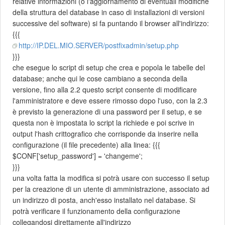
relative informazioni (o l'aggiornamento di eventuali modifiche
della struttura del database in caso di installazioni di versioni
successive del software) si fa puntando il browser all'indirizzo:
{{{
http://IP.DEL.MIO.SERVER/postfixadmin/setup.php
}}}
che esegue lo script di setup che crea e popola le tabelle del
database; anche qui le cose cambiano a seconda della
versione, fino alla 2.2 questo script consente di modificare
l'amministratore e deve essere rimosso dopo l'uso, con la 2.3
è previsto la generazione di una password per il setup, e se
questa non è impostata lo script la richiede e poi scrive in
output l'hash crittografico che corrisponde da inserire nella
configurazione (il file precedente) alla linea: {{{
$CONF['setup_password'] = 'changeme';
}}}
una volta fatta la modifica si potrà usare con successo il setup
per la creazione di un utente di amministrazione, associato ad
un indirizzo di posta, anch'esso installato nel database. Si
potrà verificare il funzionamento della configurazione
collegandosi direttamente all'indirizzo