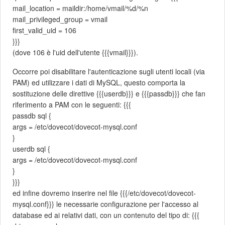
mail_location = maildir:/home/vmail/%d/%n
mail_privileged_group = vmail
first_valid_uid = 106
}}}
(dove 106 è l'uid dell'utente {{{vmail}}}).
Occorre poi disabilitare l'autenticazione sugli utenti locali (via
PAM) ed utilizzare i dati di MySQL, questo comporta la
sostituzione delle direttive {{{userdb}}} e {{{passdb}}} che fan
riferimento a PAM con le seguenti: {{{
passdb sql {
args = /etc/dovecot/dovecot-mysql.conf
}
userdb sql {
args = /etc/dovecot/dovecot-mysql.conf
}
}}}
ed infine dovremo inserire nel file {{{/etc/dovecot/dovecot-
mysql.conf}}} le necessarie configurazione per l'accesso al
database ed ai relativi dati, con un contenuto del tipo di: {{{