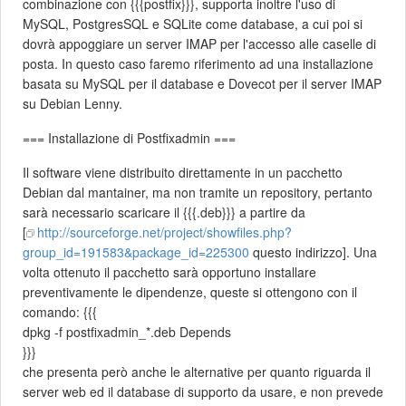
combinazione con {{{postfix}}}, supporta inoltre l'uso di
MySQL, PostgresSQL e SQLite come database, a cui poi si
dovrà appoggiare un server IMAP per l'accesso alle caselle di
posta. In questo caso faremo riferimento ad una installazione
basata su MySQL per il database e Dovecot per il server IMAP
su Debian Lenny.
=== Installazione di Postfixadmin ===
Il software viene distribuito direttamente in un pacchetto
Debian dal mantainer, ma non tramite un repository, pertanto
sarà necessario scaricare il {{{.deb}}} a partire da
[
http://sourceforge.net/project/showfiles.php?
group_id=191583&package_id=225300
questo indirizzo]. Una
volta ottenuto il pacchetto sarà opportuno installare
preventivamente le dipendenze, queste si ottengono con il
comando: {{{
dpkg -f postfixadmin_*.deb Depends
}}}
che presenta però anche le alternative per quanto riguarda il
server web ed il database di supporto da usare, e non prevede