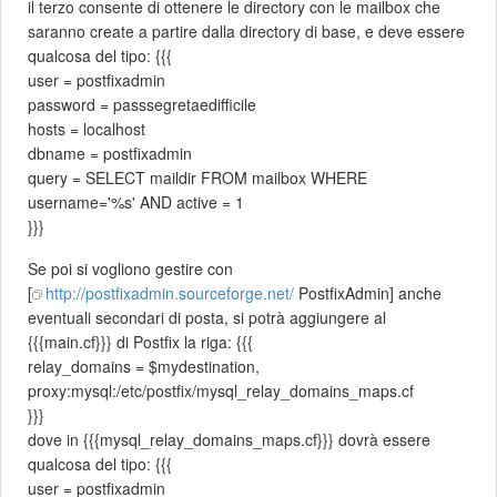
il terzo consente di ottenere le directory con le mailbox che
saranno create a partire dalla directory di base, e deve essere
qualcosa del tipo: {{{
user = postfixadmin
password = passsegretaedifficile
hosts = localhost
dbname = postfixadmin
query = SELECT maildir FROM mailbox WHERE
username='%s' AND active = 1
}}}
Se poi si vogliono gestire con
[
http://postfixadmin.sourceforge.net/
PostfixAdmin] anche
eventuali secondari di posta, si potrà aggiungere al
{{{main.cf}}} di Postfix la riga: {{{
relay_domains = $mydestination,
proxy:mysql:/etc/postfix/mysql_relay_domains_maps.cf
}}}
dove in {{{mysql_relay_domains_maps.cf}}} dovrà essere
qualcosa del tipo: {{{
user = postfixadmin