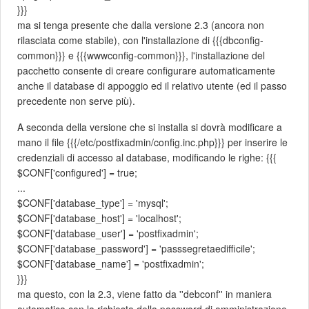
}}}
ma si tenga presente che dalla versione 2.3 (ancora non
rilasciata come stabile), con l'installazione di {{{dbconfig-
common}}} e {{{wwwconfig-common}}}, l'installazione del
pacchetto consente di creare configurare automaticamente
anche il database di appoggio ed il relativo utente (ed il passo
precedente non serve più).
A seconda della versione che si installa si dovrà modificare a
mano il file {{{/etc/postfixadmin/config.inc.php}}} per inserire le
credenziali di accesso al database, modificando le righe: {{{
$CONF['configured'] = true;
...
$CONF['database_type'] = 'mysql';
$CONF['database_host'] = 'localhost';
$CONF['database_user'] = 'postfixadmin';
$CONF['database_password'] = 'passsegretaedifficile';
$CONF['database_name'] = 'postfixadmin';
}}}
ma questo, con la 2.3, viene fatto da ''debconf'' in maniera
automatica con la richiesta della password di amministrazione