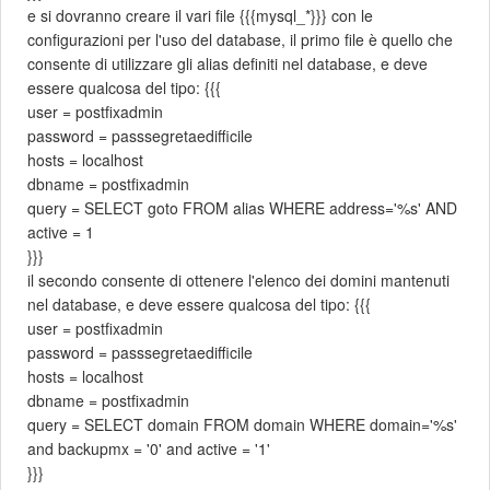
e si dovranno creare il vari file {{{mysql_*}}} con le
configurazioni per l'uso del database, il primo file è quello che
consente di utilizzare gli alias definiti nel database, e deve
essere qualcosa del tipo: {{{
user = postfixadmin
password = passsegretaedifficile
hosts = localhost
dbname = postfixadmin
query = SELECT goto FROM alias WHERE address='%s' AND
active = 1
}}}
il secondo consente di ottenere l'elenco dei domini mantenuti
nel database, e deve essere qualcosa del tipo: {{{
user = postfixadmin
password = passsegretaedifficile
hosts = localhost
dbname = postfixadmin
query = SELECT domain FROM domain WHERE domain='%s'
and backupmx = '0' and active = '1'
}}}