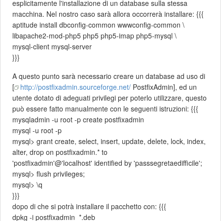
esplicitamente l'installazione di un database sulla stessa
macchina. Nel nostro caso sarà allora occorrerà installare: {{{
aptitude install dbconfig-common wwwconfig-common \
libapache2-mod-php5 php5 php5-imap php5-mysql \
mysql-client mysql-server
}}}
A questo punto sarà necessario creare un database ad uso di
[
http://postfixadmin.sourceforge.net/
PostfixAdmin], ed un
utente dotato di adeguati privilegi per poterlo utilizzare, questo
può essere fatto manualmente con le seguenti istruzioni: {{{
mysqladmin -u root -p create postfixadmin
mysql -u root -p
mysql> grant create, select, insert, update, delete, lock, index,
alter, drop on postfixadmin.* to
'postfixadmin'@'localhost' identified by 'passsegretaedifficile';
mysql> flush privileges;
mysql> \q
}}}
dopo di che si potrà installare il pacchetto con: {{{
dpkg -i postfixadmin_*.deb