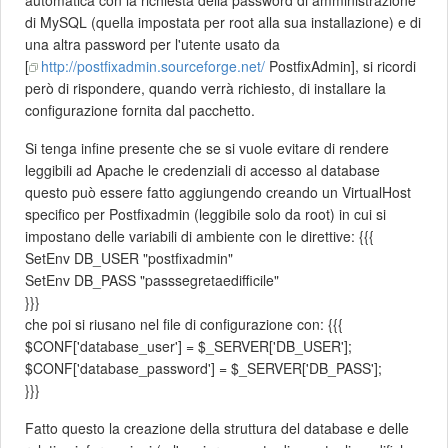
di MySQL (quella impostata per root alla sua installazione) e di
una altra password per l'utente usato da
[
http://postfixadmin.sourceforge.net/
PostfixAdmin], si ricordi
però di rispondere, quando verrà richiesto, di installare la
configurazione fornita dal pacchetto.
Si tenga infine presente che se si vuole evitare di rendere
leggibili ad Apache le credenziali di accesso al database
questo può essere fatto aggiungendo creando un VirtualHost
specifico per Postfixadmin (leggibile solo da root) in cui si
impostano delle variabili di ambiente con le direttive: {{{
SetEnv DB_USER "postfixadmin"
SetEnv DB_PASS "passsegretaedifficile"
}}}
che poi si riusano nel file di configurazione con: {{{
$CONF['database_user'] = $_SERVER['DB_USER'];
$CONF['database_password'] = $_SERVER['DB_PASS'];
}}}
Fatto questo la creazione della struttura del database e delle