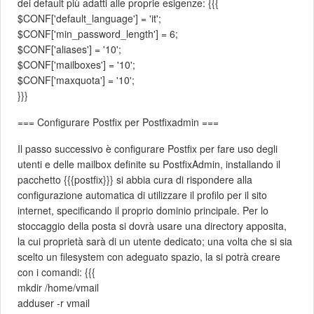
dei default più adatti alle proprie esigenze: {{{
$CONF['default_language'] = 'it';
$CONF['min_password_length'] = 6;
$CONF['aliases'] = '10';
$CONF['mailboxes'] = '10';
$CONF['maxquota'] = '10';
}}}
=== Configurare Postfix per Postfixadmin ===
Il passo successivo è configurare Postfix per fare uso degli
utenti e delle mailbox definite su PostfixAdmin, installando il
pacchetto {{{postfix}}} si abbia cura di rispondere alla
configurazione automatica di utilizzare il profilo per il sito
internet, specificando il proprio dominio principale. Per lo
stoccaggio della posta si dovrà usare una directory apposita,
la cui proprietà sarà di un utente dedicato; una volta che si sia
scelto un filesystem con adeguato spazio, la si potrà creare
con i comandi: {{{
mkdir /home/vmail
adduser -r vmail