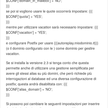
$CONF['domain_in_mailbox'] = 'NO';
}}}
se poi si vogliono usare le quote occorrerà impostare: {{{
$CONF['quota'] = 'YES';
}}}
mentre per utilizzare vacation sarà necessario impostare: {{{
$CONF['vacation'] = 'YES';
}}}
e configurare Postfix per usare {{{autoreplay.miodominio.it}}}
(o il dominio configurato con le ) come dominio per gestire
vacation.
Se si installa la versione 2.3 si tenga conto che questa
permette anche di utilizzare una gestione semplificata per
avere gli stessi alias su più domini, che però richiede più
interrogazioni al database ed una diversa configurazione di
postfix; questa andrà disabilitata con: {{{
$CONF['alias_domain'] = 'NO';
}}}
Si possono poi cambiare le seguenti impostazioni per inserire