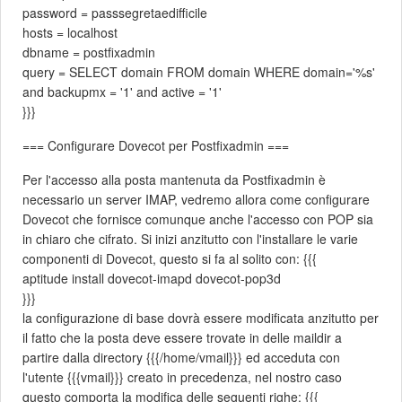
password = passsegretaedifficile
hosts = localhost
dbname = postfixadmin
query = SELECT domain FROM domain WHERE domain='%s'
and backupmx = '1' and active = '1'
}}}
=== Configurare Dovecot per Postfixadmin ===
Per l'accesso alla posta mantenuta da Postfixadmin è
necessario un server IMAP, vedremo allora come configurare
Dovecot che fornisce comunque anche l'accesso con POP sia
in chiaro che cifrato. Si inizi anzitutto con l'installare le varie
componenti di Dovecot, questo si fa al solito con: {{{
aptitude install dovecot-imapd dovecot-pop3d
}}}
la configurazione di base dovrà essere modificata anzitutto per
il fatto che la posta deve essere trovate in delle maildir a
partire dalla directory {{{/home/vmail}}} ed acceduta con
l'utente {{{vmail}}} creato in precedenza, nel nostro caso
questo comporta la modifica delle seguenti righe: {{{