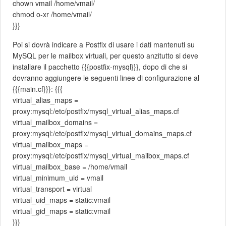
chown vmail /home/vmail/
chmod o-xr /home/vmail/
}}}
Poi si dovrà indicare a Postfix di usare i dati mantenuti su
MySQL per le mailbox virtuali, per questo anzitutto si deve
installare il pacchetto {{{postfix-mysql}}}, dopo di che si
dovranno aggiungere le seguenti linee di configurazione al
{{{main.cf}}}: {{{
virtual_alias_maps =
proxy:mysql:/etc/postfix/mysql_virtual_alias_maps.cf
virtual_mailbox_domains =
proxy:mysql:/etc/postfix/mysql_virtual_domains_maps.cf
virtual_mailbox_maps =
proxy:mysql:/etc/postfix/mysql_virtual_mailbox_maps.cf
virtual_mailbox_base = /home/vmail
virtual_minimum_uid = vmail
virtual_transport = virtual
virtual_uid_maps = static:vmail
virtual_gid_maps = static:vmail
}}}