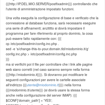
{{{http://IP.DEL.MIO.SERVER/postfixadmin}}} controllando che
l'utente di amministrazione impostato funzioni.
Una volta eseguita la configurazione di base e verificato che la
connessione al database funziona, sarà necessario eseguire
una serie di affinamenti; anzititto si dovrà impostare il
programma per fare riferimento al proprio dominio, la cosa
può essere fatto rapidamente con: {{{
cp /etc/postfixadmin/config.inc.php .
sed -e 's/change-this-to-your.domain.tld/miodominio.it/g'
config.inc.php > /etc/postfixadmin/config.inc.php
}}}
ma si verifichi poi il file per controllare che i link alle pagine
web siano corretti (nel caso saranno sempre nella forma
{{{http://miodominio.it}}}). Si dovranno poi modificare le
seguenti configurazioni per avere le cartelle associate
all'indirizzo {{{
utente@miodominio.it
}}}) nella forma
{{{miodominio.it/utente}}} (si dovrà usare la stessa forma
anche nella configurazione del server IMAP): {{{
$CONF['domain_path'] = 'YES';