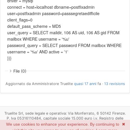
driver = mysql
connect = host=localhost dbname=postfixadmin
user=postfixadmin password=passsegretaedifficile
client_flags=0
default_pass_scheme = MD5
user_query = SELECT maildir, 106 AS uid, 106 AS gid FROM
mailbox WHERE username = '%u'
password_query = SELECT password FROM mailbox WHERE
username = '%u' AND active = '1'
}}}
File (0)
Aggiornato da Amministratore Truelite
quasi 17 anni
fa ·
13 revisions
Truelite Srl, sede legale e operativa: Via Monferrato, 6 50142 Firenze.
P. Iva 05316110484, capitale sociale 15.000 euro i.v. Registro delle
imprese di Firenze n. 05316110484, R.E.A. Firenze n. 537498
We use cookies to enhance your experience. By continuing to
✖
Powered by
Redmine
© 2006-2022 Jean-Philippe Lang