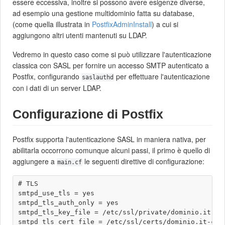
essere eccessiva, inoltre si possono avere esigenze diverse,
ad esempio una gestione multidominio fatta su database,
(come quella illustrata in
PostfixAdminInstall
) a cui si
aggiungono altri utenti mantenuti su LDAP.
Vedremo in questo caso come si può utilizzare l'autenticazione
classica con SASL per fornire un accesso SMTP autenticato a
Postfix, configurando
per effettuare l'autenticazione
saslauthd
con i dati di un server LDAP.
Configurazione di Postfix
Postfix supporta l'autenticazione SASL in maniera nativa, per
abilitarla occorrono comunque alcuni passi, il primo è quello di
aggiungere a
le seguenti direttive di configurazione:
main.cf
# TLS

smtpd_use_tls = yes

smtpd_tls_auth_only = yes

smtpd_tls_key_file = /etc/ssl/private/dominio.it-key
smtpd_tls_cert_file = /etc/ssl/certs/dominio.it-cert