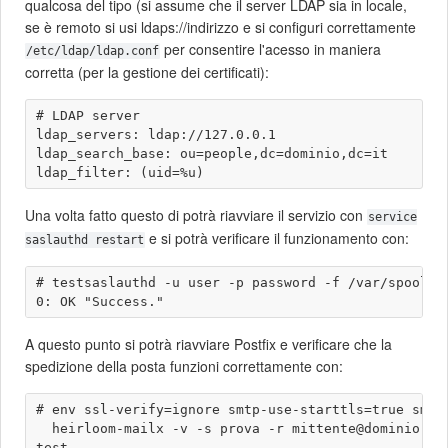
qualcosa del tipo (si assume che il server LDAP sia in locale,
se è remoto si usi ldaps://indirizzo e si configuri correttamente
per consentire l'acesso in maniera
/etc/ldap/ldap.conf
corretta (per la gestione dei certificati):
# LDAP server

ldap_servers: ldap://127.0.0.1

ldap_search_base: ou=people,dc=dominio,dc=it

Una volta fatto questo di potrà riavviare il servizio con
service
e si potrà verificare il funzionamento con:
saslauthd restart
# testsaslauthd -u user -p password -f /var/spool/po
A questo punto si potrà riavviare Postfix e verificare che la
spedizione della posta funzioni correttamente con:
# env ssl-verify=ignore smtp-use-starttls=true smtp
  heirloom-mailx -v -s prova -r mittente@dominio.it 
test
