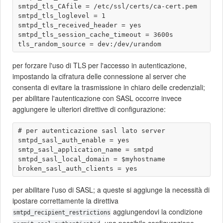
smtpd_tls_CAfile = /etc/ssl/certs/ca-cert.pem

smtpd_tls_loglevel = 1

smtpd_tls_received_header = yes

smtpd_tls_session_cache_timeout = 3600s

per forzare l'uso di TLS per l'accesso in autenticazione,
impostando la cifratura delle connessione al server che
consenta di evitare la trasmissione in chiaro delle credenziali;
per abilitare l'autenticazione con SASL occorre invece
aggiungere le ulteriori direttive di configurazione:
# per autenticazione sasl lato server

smtpd_sasl_auth_enable = yes

smtp_sasl_application_name = smtpd

smtpd_sasl_local_domain = $myhostname

per abilitare l'uso di SASL; a queste si aggiunge la necessità di
ipostare correttamente la direttiva
aggiungendovi la condizione
smtpd_recipient_restrictions
, una possibile configurazione