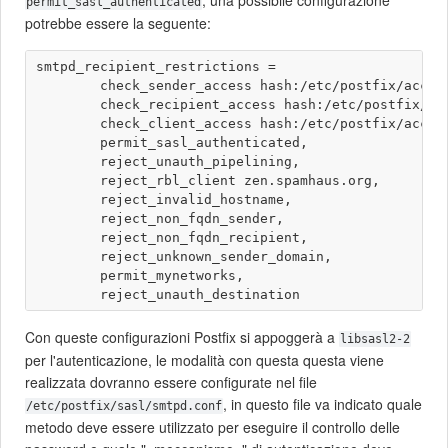
permit_sasl_authenticated
potrebbe essere la seguente:
smtpd_recipient_restrictions =

        check_sender_access hash:/etc/postfix/access
        check_recipient_access hash:/etc/postfix/acc
        check_client_access hash:/etc/postfix/access
        permit_sasl_authenticated,

        reject_unauth_pipelining,

        reject_rbl_client zen.spamhaus.org,

        reject_invalid_hostname,

        reject_non_fqdn_sender,

        reject_non_fqdn_recipient,

        reject_unknown_sender_domain,

        permit_mynetworks,

Con queste configurazioni Postfix si appoggerà a
libsasl2-2
per l'autenticazione, le modalità con questa questa viene
realizzata dovranno essere configurate nel file
, in questo file va indicato quale
/etc/postfix/sasl/smtpd.conf
metodo deve essere utilizzato per eseguire il controllo delle