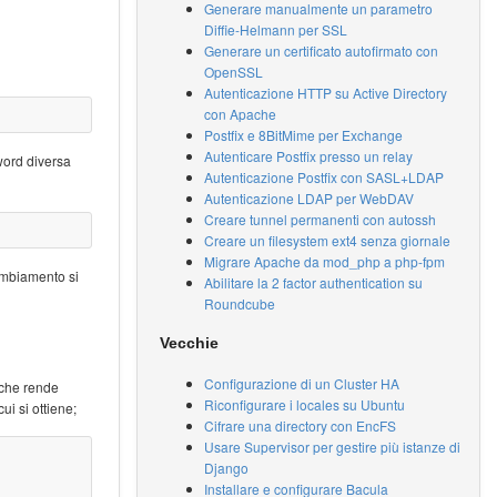
Generare manualmente un parametro
Diffie-Helmann per SSL
Generare un certificato autofirmato con
OpenSSL
Autenticazione HTTP su Active Directory
con Apache
Postfix e 8BitMime per Exchange
Autenticare Postfix presso un relay
word diversa
Autenticazione Postfix con SASL+LDAP
Autenticazione LDAP per WebDAV
Creare tunnel permanenti con autossh
Creare un filesystem ext4 senza giornale
Migrare Apache da mod_php a php-fpm
ambiamento si
Abilitare la 2 factor authentication su
Roundcube
Vecchie
Configurazione di un Cluster HA
 che rende
Riconfigurare i locales su Ubuntu
ui si ottiene;
Cifrare una directory con EncFS
Usare Supervisor per gestire più istanze di
Django
Installare e configurare Bacula