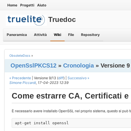
Home
Progetti
Aiuto
Truedoc
Panoramica
Attività
Wiki
File
Repository
ObsoleteDocs
»
OpenSslPKCS12
»
Cronologia
» Versione 9
« Precedente
| Versione 9/13 (
diff
) |
Successivo »
Simone Piccardi
, 17-04-2023 12:39
Come estrarre CA, Certificati e
È necessario avere installato OpenSSL nel proprio sistema, questo si può f