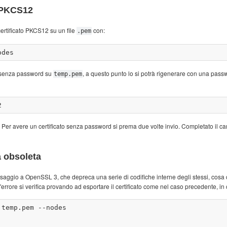
o PKCS12
certificato PKCS12 su un file
con:
.pem
ti senza password su
, a questo punto lo si potrà rigenerare con una pass
temp.pem
 Per avere un certificato senza password si prema due volte invio. Completato il c
a obsoleta
saggio a OpenSSL 3, che depreca una serie di codifiche interne degli stessi, cosa
'errore si verifica provando ad esportare il certificato come nel caso precedente, in c
temp.pem --nodes
