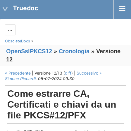
Truedoc
Actions
ObsoleteDocs
»
OpenSslPKCS12
»
Cronologia
» Versione
12
« Precedente
| Versione 12/13 (
diff
) |
Successivo »
Simone Piccardi
, 05-07-2024 09:30
Come estrarre CA,
Certificati e chiavi da un
file PKCS#12/PFX