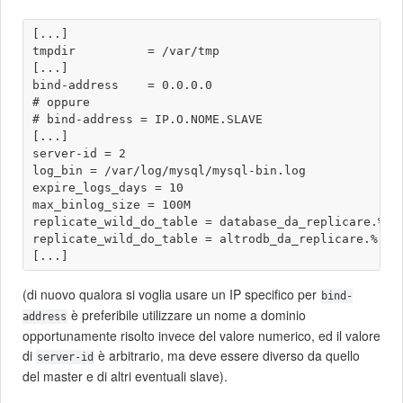
[...]

tmpdir          = /var/tmp

[...]

bind-address    = 0.0.0.0

# oppure

# bind-address = IP.O.NOME.SLAVE 

[...]

server-id = 2

log_bin = /var/log/mysql/mysql-bin.log

expire_logs_days = 10

max_binlog_size = 100M

replicate_wild_do_table = database_da_replicare.%

replicate_wild_do_table = altrodb_da_replicare.%

(di nuovo qualora si voglia usare un IP specifico per
bind-
è preferibile utilizzare un nome a dominio
address
opportunamente risolto invece del valore numerico, ed il valore
di
è arbitrario, ma deve essere diverso da quello
server-id
del master e di altri eventuali slave).