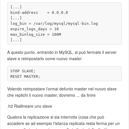
[...]

bind-address    = 0.0.0.0

[...]

log_bin = /var/log/mysql/mysql-bin.log

expire_logs_days = 10

max_binlog_size = 100M

A questo punto, entrando in MySQL, si può fermate il server
slave e reimpostarlo come nuovo master:
STOP SLAVE;

Volendo reimpostare l'ormai defunto master nel nuovo slave
che replichi il nuovo master, dovremo ... da finire
.h2 Riallineare uno slave
Qualora la replicazione si sia interrotta (cosa che può
accadere se ad esempio l'istanza replicata resta ferma per un