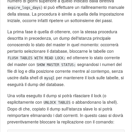
numero di giorni superiore a quello indicato dalla direttiva
) si può effettuare un riallineamento manuale
expire_logs_days
della stessa. La procedura è simile a quella della impostazione
iniziale, occorre infatti ripetere un sottoinsieme dei passi.
La prima fase è quella di ottenere, con la stessa procedura
descritta in precedenza, un dump dell'istanza principale
conoscendo lo stato del master in quel momento: occorrerà
pertanto selezionare il database, bloccarne le tabelle con
ed ottenere lo stato corrente
FLUSH TABLES WITH READ LOCK;
del master con
segnandosi i numeri del
SHOW MASTER STATUS;
file di log e dlla posizione corrente mentre al contempo, senza
uscire dalla shell di
per mantenere il lock sulle tabelle, si
mysql
eseguirà il dump del database.
Una volta eseguito il dump si potrà rilasciare il lock (o
esplicitamente con
o abbandonano la shell).
UNLOCK TABLES
Dopo di che, copiato il dump sull'istanza slave lo si potrà
reimportare elimanando i dati correnti. In questo caso si dovrà
preventivamente bloccare la replicazione con il comando: