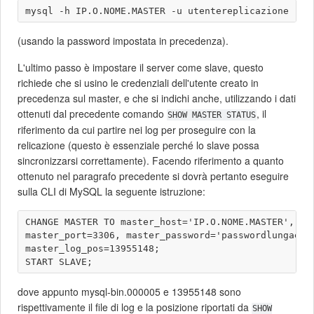
(usando la password impostata in precedenza).
L'ultimo passo è impostare il server come slave, questo
richiede che si usino le credenziali dell'utente creato in
precedenza sul master, e che si indichi anche, utilizzando i dati
ottenuti dal precedente comando
, il
SHOW MASTER STATUS
riferimento da cui partire nei log per proseguire con la
relicazione (questo è essenziale perché lo slave possa
sincronizzarsi correttamente). Facendo riferimento a quanto
ottenuto nel paragrafo precedente si dovrà pertanto eseguire
sulla CLI di MySQL la seguente istruzione:
CHANGE MASTER TO master_host='IP.O.NOME.MASTER', mas
master_port=3306, master_password='passwordlungaecom
master_log_pos=13955148;

dove appunto mysql-bin.000005 e 13955148 sono
rispettivamente il file di log e la posizione riportati da
SHOW