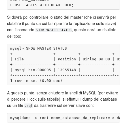
Si dovrà poi controllare lo stato del master (che ci servirà per
stabilire il punto da cui far ripartire la replicazione sullo slave)
con il comando
, questo darà un risultato
SHOW MASTER STATUS
del tipo:
mysql> SHOW MASTER STATUS;

+------------------+----------+--------------+------
| File             | Position | Binlog_Do_DB | Binlo
+------------------+----------+--------------+------
| mysql-bin.000005 | 13955148 |              |      
+------------------+----------+--------------+------
A questo punto, senza chiudere la shell di MySQL (per evitare
di perdere il lock sulle tabelle), si effettui il dump del database
su un file
da trasferire sul server slave con:
.sql