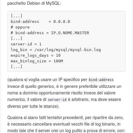
pacchetto Debian di MySQL:
[...]

bind-address    = 0.0.0.0

# oppure

# bind-address = IP.O.NOME.MASTER 

[...]

server-id = 1

log_bin = /var/log/mysql/mysql-bin.log

expire_logs_days = 10

max_binlog_size = 100M

(qualora si voglia usare un IP specifico per
bind-address
invece di quello generico, è in genere preferibile utilizzare un
nome a dominio opportunamente risolto invece del valore
numerico, il valore di
è arbitrario, ma deve essere
server-id
diverso per tutte le istanze).
Qualora si siano fatti tentativi precedenti, per ripartire da zero,
è necessario cancellare eventuali vecchi file di log binario, in
modo tale che il server crei un log pulito a prova di errore, con: