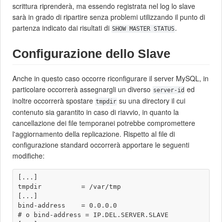
scrittura riprenderà, ma essendo registrata nel log lo slave
sarà in grado di ripartire senza problemi utilizzando il punto di
partenza indicato dai risultati di
.
SHOW MASTER STATUS
Configurazione dello Slave
Anche in questo caso occorre riconfigurare il server MySQL, in
particolare occorrerà assegnargli un diverso
ed
server-id
inoltre occorrerà spostare
su una directory il cui
tmpdir
contenuto sia garantito in caso di riavvio, in quanto la
cancellazione dei file temporanei potrebbe compromettere
l'aggiornamento della replicazione. Rispetto al file di
configurazione standard occorrerà apportare le seguenti
modifiche:
[...]

tmpdir          = /var/tmp

[...]

bind-address    = 0.0.0.0

# o bind-address = IP.DEL.SERVER.SLAVE 
