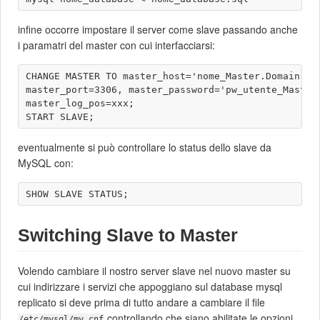
infine occorre impostare il server come slave passando anche
i paramatri del master con cui interfacciarsi:
CHANGE MASTER TO master_host='nome_Master.Domain', m
master_port=3306, master_password='pw_utente_Master'
master_log_pos=xxx;

eventualmente si può controllare lo status dello slave da
MySQL con:
Switching Slave to Master
Volendo cambiare il nostro server slave nel nuovo master su
cui indirizzare i servizi che appoggiano sul database mysql
replicato si deve prima di tutto andare a cambiare il file
controllando che siano abilitate le opzioni
/etc/mysql/my.cnf