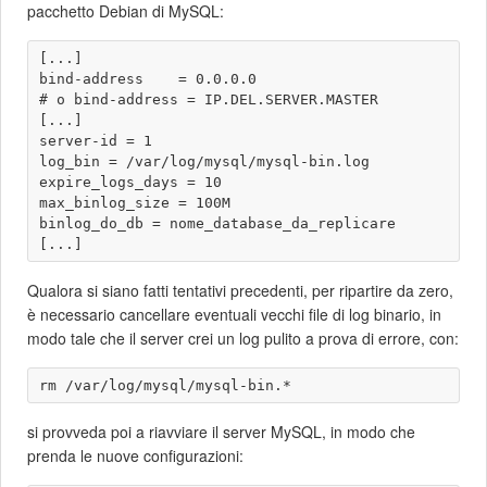
pacchetto Debian di MySQL:
[...]

bind-address    = 0.0.0.0

# o bind-address = IP.DEL.SERVER.MASTER 

[...]

server-id = 1

log_bin = /var/log/mysql/mysql-bin.log

expire_logs_days = 10

max_binlog_size = 100M

binlog_do_db = nome_database_da_replicare

Qualora si siano fatti tentativi precedenti, per ripartire da zero,
è necessario cancellare eventuali vecchi file di log binario, in
modo tale che il server crei un log pulito a prova di errore, con:
si provveda poi a riavviare il server MySQL, in modo che
prenda le nuove configurazioni: