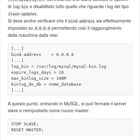
di
e disabilitato tutto quello che riguarda i log del tipo
log-bin
.
slave-updates
Si deve anche verificare che il
sia effettivamente
bind-address
impostato su
permettendo così il raggiungimento
0.0.0.0
della macchina dalla rete:
[...]

bind-address    = 0.0.0.0

[...]

log_bin = /var/log/mysql/mysql-bin.log

expire_logs_days = 10

max_binlog_size = 100M

binlog_do_db = nome_database

A questo punto, entrando in MySQL, si può fermate il server
slave e reimpostarlo come nuovo master:
STOP SLAVE;
