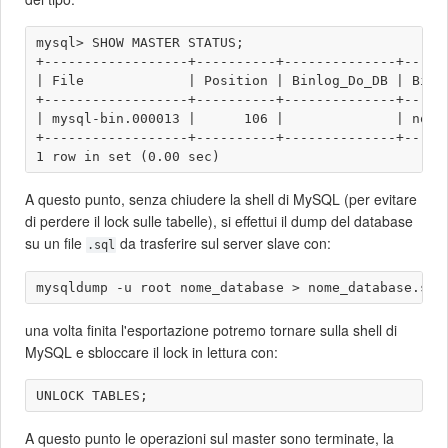
mysql> SHOW MASTER STATUS;

+------------------+----------+--------------+------
| File             | Position | Binlog_Do_DB | Binlo
+------------------+----------+--------------+------
| mysql-bin.000013 |      106 |              | nome_
+------------------+----------+--------------+------
A questo punto, senza chiudere la shell di MySQL (per evitare
di perdere il lock sulle tabelle), si effettui il dump del database
su un file
da trasferire sul server slave con:
.sql
una volta finita l'esportazione potremo tornare sulla shell di
MySQL e sbloccare il lock in lettura con:
A questo punto le operazioni sul master sono terminate, la