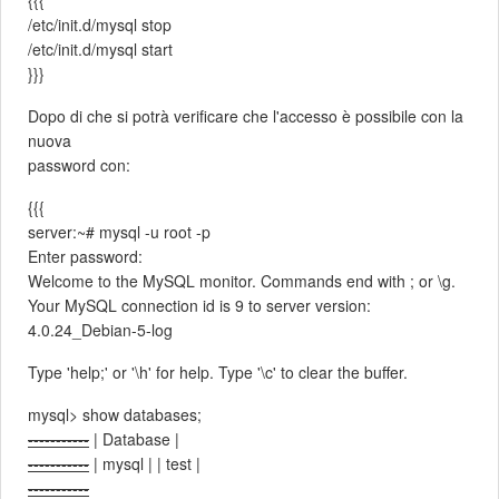
/etc/init.d/mysql stop
/etc/init.d/mysql start
}}}
Dopo di che si potrà verificare che l'accesso è possibile con la
nuova
password con:
{{{
server:~# mysql -u root -p
Enter password:
Welcome to the MySQL monitor. Commands end with ; or \g.
Your MySQL connection id is 9 to server version:
4.0.24_Debian-5-log
Type 'help;' or '\h' for help. Type '\c' to clear the buffer.
mysql> show databases;
-----------
| Database |
-----------
| mysql | | test |
-----------