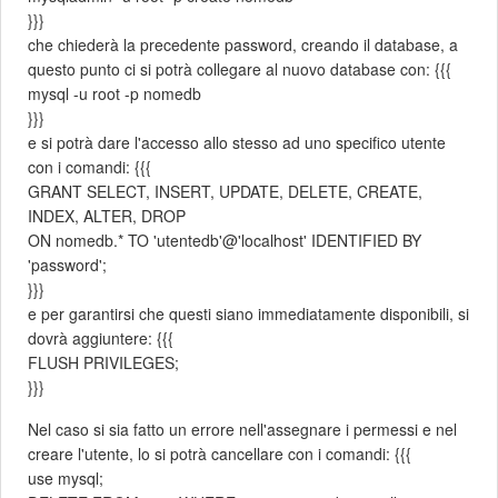
}}}
che chiederà la precedente password, creando il database, a
questo punto ci si potrà collegare al nuovo database con: {{{
mysql -u root -p nomedb
}}}
e si potrà dare l'accesso allo stesso ad uno specifico utente
con i comandi: {{{
GRANT SELECT, INSERT, UPDATE, DELETE, CREATE,
INDEX, ALTER, DROP
ON nomedb.* TO 'utentedb'@'localhost' IDENTIFIED BY
'password';
}}}
e per garantirsi che questi siano immediatamente disponibili, si
dovrà aggiuntere: {{{
FLUSH PRIVILEGES;
}}}
Nel caso si sia fatto un errore nell'assegnare i permessi e nel
creare l'utente, lo si potrà cancellare con i comandi: {{{
use mysql;