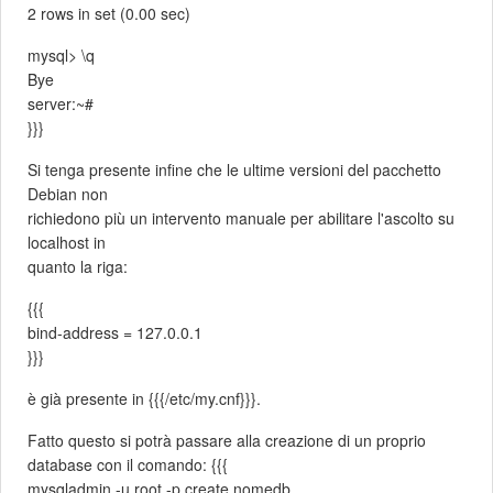
2 rows in set (0.00 sec)
mysql> \q
Bye
server:~#
}}}
Si tenga presente infine che le ultime versioni del pacchetto
Debian non
richiedono più un intervento manuale per abilitare l'ascolto su
localhost in
quanto la riga:
{{{
bind-address = 127.0.0.1
}}}
è già presente in {{{/etc/my.cnf}}}.
Fatto questo si potrà passare alla creazione di un proprio
database con il comando: {{{
mysqladmin -u root -p create nomedb