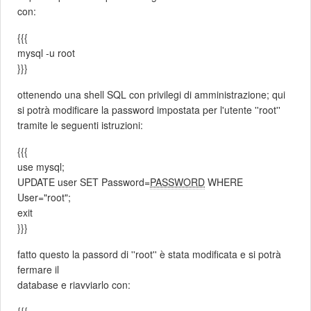
con:
{{{
mysql -u root
}}}
ottenendo una shell SQL con privilegi di amministrazione; qui
si potrà modificare la password impostata per l'utente ''root''
tramite le seguenti istruzioni:
{{{
use mysql;
UPDATE user SET Password=
PASSWORD
WHERE
User="root";
exit
}}}
fatto questo la passord di ''root'' è stata modificata e si potrà
fermare il
database e riavviarlo con:
{{{