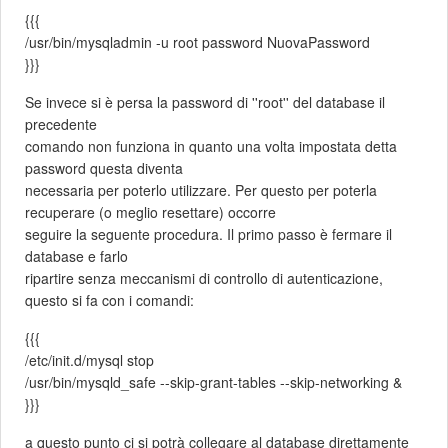
{{{
/usr/bin/mysqladmin -u root password NuovaPassword
}}}
Se invece si è persa la password di ''root'' del database il
precedente
comando non funziona in quanto una volta impostata detta
password questa diventa
necessaria per poterlo utilizzare. Per questo per poterla
recuperare (o meglio resettare) occorre
seguire la seguente procedura. Il primo passo è fermare il
database e farlo
ripartire senza meccanismi di controllo di autenticazione,
questo si fa con i comandi:
{{{
/etc/init.d/mysql stop
/usr/bin/mysqld_safe --skip-grant-tables --skip-networking &
}}}
a questo punto ci si potrà collegare al database direttamente