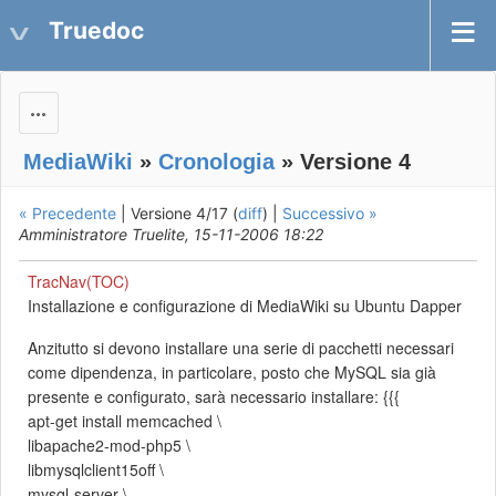
Truedoc
Actions
MediaWiki
»
Cronologia
» Versione 4
« Precedente
| Versione 4/17 (
diff
) |
Successivo »
Amministratore Truelite, 15-11-2006 18:22
TracNav(TOC)
Installazione e configurazione di MediaWiki su Ubuntu Dapper
Anzitutto si devono installare una serie di pacchetti necessari
come dipendenza, in particolare, posto che MySQL sia già
presente e configurato, sarà necessario installare: {{{
apt-get install memcached \
libapache2-mod-php5 \
libmysqlclient15off \
mysql-server \