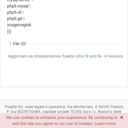
php5-mysql \
php5-cli \
php5-gd \
imagemagick
}}}
File (0)
Aggiornato da Amministratore Truelite
oltre 19 anni
fa ·
4 revisions
Truelite Srl, sede legale e operativa: Via Monferrato, 6 50142 Firenze.
P. Iva 05316110484, capitale sociale 15.000 euro i.v. Registro delle
imprese di Firenze n. 05316110484, R.E.A. Firenze n. 537498
We use cookies to enhance your experience. By continuing to
✖
Powered by
Redmine
© 2006-2022 Jean-Philippe Lang
visit this site you agree to our use of cookies.
Learn more