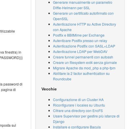
Generare manualmente un parametro
Diffie-Helmann per SSL
Generare un certificato autofirmato con
OpenSSL
Autenticazione HTTP su Active Directory
con Apache
ilizzabile
Postfix e 8BitMime per Exchange
Autenticare Postfix presso un relay
Autenticazione Postfix con SASL+LDAP
Autenticazione LDAP per WebDAV
a finestra) in
Creare tunnel permanenti con autossh
OOT_PASSWORD}}}
Creare un filesystem ext4 senza giornale
Migrare Apache da mod_php a php-fpm
Abilitare la 2 factor authentication su
Roundcube
 la password di
Vecchie
a pagina di
Configurazione di un Cluster HA
Riconfigurare i locales su Ubuntu
Cifrare una directory con EncFS
Usare Supervisor per gestire più istanze di
Django
 imposta sul
Installare e configurare Bacula