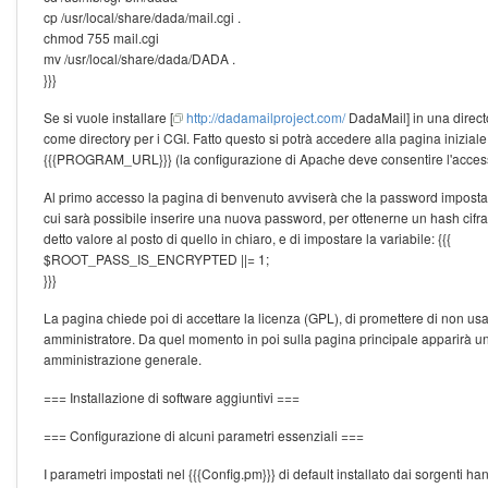
cp /usr/local/share/dada/mail.cgi .
chmod 755 mail.cgi
mv /usr/local/share/dada/DADA .
}}}
Se si vuole installare [
http://dadamailproject.com/
DadaMail] in una directo
come directory per i CGI. Fatto questo si potrà accedere alla pagina inizial
{{{PROGRAM_URL}}} (la configurazione di Apache deve consentire l'accesso 
Al primo accesso la pagina di benvenuto avviserà che la password impostata
cui sarà possibile inserire una nuova password, per ottenerne un hash cif
detto valore al posto di quello in chiaro, e di impostare la variabile: {{{
$ROOT_PASS_IS_ENCRYPTED ||= 1;
}}}
La pagina chiede poi di accettare la licenza (GPL), di promettere di non us
amministratore. Da quel momento in poi sulla pagina principale apparirà un ele
amministrazione generale.
=== Installazione di software aggiuntivi ===
=== Configurazione di alcuni parametri essenziali ===
I parametri impostati nel {{{Config.pm}}} di default installato dai sorgenti han