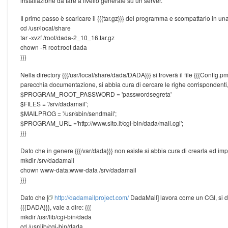
installazione da fare a livello generale su un server.
Il primo passo è scaricare il {{{tar.gz}}} del programma e scompattarlo in una 
cd /usr/local/share
tar -xvzf /root/dada-2_10_16.tar.gz
chown -R root:root dada
}}}
Nella directory {{{/usr/local/share/dada/DADA}}} si troverà il file {{{Config.pm
parecchia documentazione, si abbia cura di cercare le righe corrispondenti, l
$PROGRAM_ROOT_PASSWORD = 'passwordsegreta'
$FILES = '/srv/dadamail';
$MAILPROG = '/usr/sbin/sendmail';
$PROGRAM_URL ='http://www.sito.it/cgi-bin/dada/mail.cgi';
}}}
Dato che in genere {{{/var/dada}}} non esiste si abbia cura di crearla ed impo
mkdir /srv/dadamail
chown www-data:www-data /srv/dadamail
}}}
Dato che [
http://dadamailproject.com/
DadaMail] lavora come un CGI, si dev
{{{DADA}}}, vale a dire: {{{
mkdir /usr/lib/cgi-bin/dada
cd /usr/lib/cgi-bin/dada