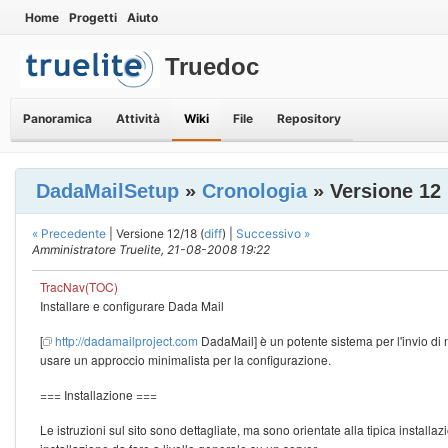
Home
Progetti
Aiuto
Truedoc
Panoramica
Attività
Wiki
File
Repository
DadaMailSetup
»
Cronologia
» Versione 12
« Precedente
| Versione 12/18 (
diff
) |
Successivo »
Amministratore Truelite, 21-08-2008 19:22
TracNav(TOC)
Installare e configurare Dada Mail
[
http://dadamailproject.com
DadaMail] è un potente sistema per l'invio di new
usare un approccio minimalista per la configurazione.
=== Installazione ===
Le istruzioni sul sito sono dettagliate, ma sono orientate alla tipica instal