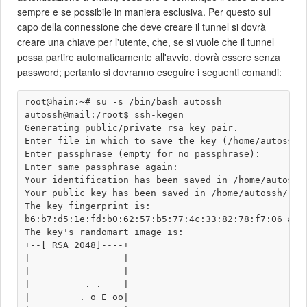
sempre e se possibile in maniera esclusiva. Per questo sul
capo della connessione che deve creare il tunnel si dovrà
creare una chiave per l'utente, che, se si vuole che il tunnel
possa partire automaticamente all'avvio, dovrà essere senza
password; pertanto si dovranno eseguire i seguenti comandi:
root@hain:~# su -s /bin/bash autossh

autossh@mail:/root$ ssh-kegen

Generating public/private rsa key pair.

Enter file in which to save the key (/home/autossh/.
Enter passphrase (empty for no passphrase): 

Enter same passphrase again: 

Your identification has been saved in /home/autossh/
Your public key has been saved in /home/autossh/.ssh
The key fingerprint is:

b6:b7:d5:1e:fd:b0:62:57:b5:77:4c:33:82:78:f7:06 auto
The key's randomart image is:

+--[ RSA 2048]----+

|                 |

|                 |

|          . .    |

|         . o E oo|
