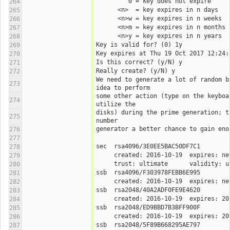
         0 = key does not expire
264
      <n>  = key expires in n days
265
      <n>w = key expires in n weeks
266
      <n>m = key expires in n months
267
      <n>y = key expires in n years
268
Key is valid for? (0) 1y
269
Key expires at Thu 19 Oct 2017 12:24:
270
Is this correct? (y/N) y
271
Really create? (y/N) y
272
We need to generate a lot of random b
273
idea to perform
some other action (type on the keyboa
274
utilize the
disks) during the prime generation; t
275
number
generator a better chance to gain eno
276
277
sec  rsa4096/3E0EE5BAC50DF7C1
278
279
     trust: ultimate      validity: 
280
ssb  rsa4096/F303978FEBB6E995
281
282
ssb  rsa2048/40A2ADF0FE9E4620
283
284
ssb  rsa2048/ED9BBD7B3BFF900F
285
286
ssb  rsa2048/5F89B668295AE797
287