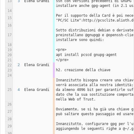
13
3
Elena Grandi
ssh con versioni precedenti di GnuPG è
installare anche gpg-agent (in 2.1 us
14
Per il supporto della Card è poi nece
15
"PC/SC Lite":http://pcsclite.alioth.d
16
Sotto distribuzioni debian o derivate 
17
preinstallano @gnupg@ e @openssh-clie
installare sono quindi:
18
<pre>
19
apt install pcscd gnupg-agent
20
</pre>
21
2
Elena Grandi
22
h2. creazione della chiave
23
24
Innanzitutto bisogna creare una chiav
verrà associata alla nostra identità;
25
4
Elena Grandi
da almeno 4096 bit per garantirle suf
dato che la sua sostituzione comporta
nella Web of Trust.
26
Ovviamente, se si ha già una chiave g
27
può saltare questo passaggio ed usare
28
Innanzitutto, configurare gpg per l'us
29
aggiungendo le seguenti righe a @~/.g
30