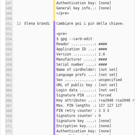
Authentication key: [none]
347
General key info..: [none]
348
</pre>
349
350
12
Elena Grandi
Cambiare poi i pin della chiave:
351
352
<pre>
353
$ gpg --card-edit
354
Reader ...........: ####
355
Application ID ...: ####
356
Version ..........: 2.0
357
Manufacturer .....: ####
358
Serial number ....: ####
359
Name of cardholder: [not set]
360
Language prefs ...: [not set]
361
Sex ..............: unspecified
362
URL of public key : [not set]
363
Login data .......: [not set]
364
Signature PIN ....: forced
365
Key attributes ...: rsa2048 rsa2048 r
366
Max. PIN lengths .: 127 127 127
367
PIN retry counter : 3 3 3
368
Signature counter : 0
369
Signature key ....: [none]
370
Encryption key....: [none]
371
Authentication key: [none]
372