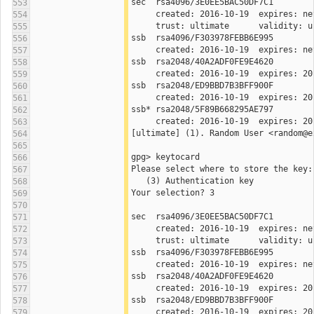
sec  rsa4096/3E0EE5BAC50DF7C1
553
554
     trust: ultimate      validity: 
555
ssb  rsa4096/F303978FEBB6E995
556
557
ssb  rsa2048/40A2ADF0FE9E4620
558
559
ssb  rsa2048/ED9BBD7B3BFF900F
560
561
ssb* rsa2048/5F89B668295AE797
562
563
[ultimate] (1). Random User <random@e
564
565
gpg> keytocard
566
Please select where to store the key:
567
   (3) Authentication key
568
Your selection? 3
569
570
sec  rsa4096/3E0EE5BAC50DF7C1
571
572
     trust: ultimate      validity: 
573
ssb  rsa4096/F303978FEBB6E995
574
575
ssb  rsa2048/40A2ADF0FE9E4620
576
577
ssb  rsa2048/ED9BBD7B3BFF900F
578
579