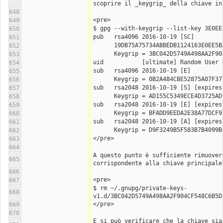
scoprire il _keygrip_ della chiave in
648
<pre>
649
$ gpg --with-keygrip --list-key 3E0EE
650
pub   rsa4096 2016-10-19 [SC]
651
      19DB75A75734ABBEDB1124163E0EE
652
      Keygrip = 3BC042D5749A498AA2F
653
uid           [ultimate] Random User 
654
sub   rsa4096 2016-10-19 [E]
655
      Keygrip = 0B2A484CBE52875A07F
656
sub   rsa2048 2016-10-19 [S] [expires
657
      Keygrip = AD155C5349ECE4D3725
658
sub   rsa2048 2016-10-19 [E] [expires
659
      Keygrip = BFADD9EEDA2E38A77DC
660
sub   rsa2048 2016-10-19 [A] [expires
661
      Keygrip = D9F3249B5F583B7B409
662
</pre>
663
664
A questo punto è sufficiente rimuovere
665
corrispondente alla chiave principale
666
<pre>
667
$ rm ~/.gnupg/private-keys-
668
v1.d/3BC042D5749A498AA2F904CF548C6B5D
</pre>
669
670
E si può verificare che la chiave sia 