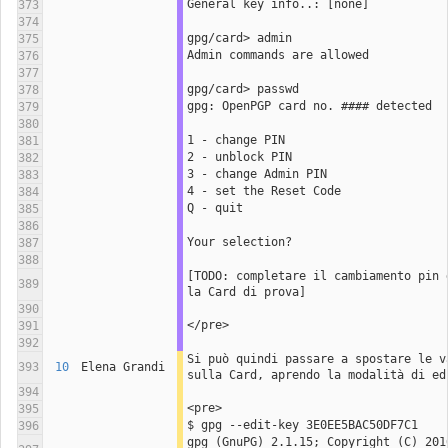
General key info..: [none]
373
374
gpg/card> admin
375
Admin commands are allowed
376
377
gpg/card> passwd
378
gpg: OpenPGP card no. #### detected
379
380
1 - change PIN
381
2 - unblock PIN
382
3 - change Admin PIN
383
4 - set the Reset Code
384
Q - quit
385
386
Your selection? 
387
388
[TODO: completare il cambiamento pin 
389
la Card di prova]
390
</pre>
391
392
Si può quindi passare a spostare le v
393
10
Elena Grandi
sulla Card, aprendo la modalità di ed
394
<pre>
395
$ gpg --edit-key 3E0EE5BAC50DF7C1
396
gpg (GnuPG) 2.1.15; Copyright (C) 2016