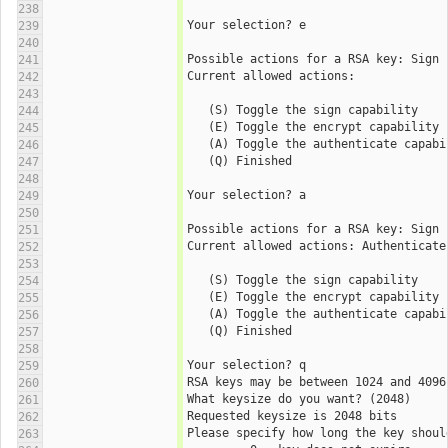
238
Your selection? e
239
240
241
Current allowed actions: 
242
243
   (S) Toggle the sign capability
244
   (E) Toggle the encrypt capability
245
   (A) Toggle the authenticate capab
246
   (Q) Finished
247
248
Your selection? a
249
250
251
Current allowed actions: Authenticate
252
253
   (S) Toggle the sign capability
254
   (E) Toggle the encrypt capability
255
   (A) Toggle the authenticate capab
256
   (Q) Finished
257
258
Your selection? q
259
RSA keys may be between 1024 and 4096
260
What keysize do you want? (2048) 
261
Requested keysize is 2048 bits
262
Please specify how long the key shoul
263