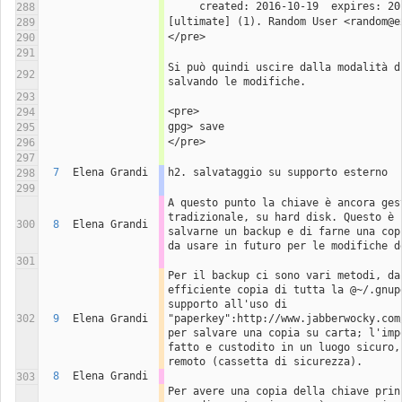
288
[ultimate] (1). Random User <random@e
289
</pre>
290
291
Si può quindi uscire dalla modalità d
292
salvando le modifiche.
293
<pre>
294
gpg> save
295
</pre>
296
297
7
Elena Grandi
h2. salvataggio su supporto esterno
298
299
A questo punto la chiave è ancora gest
tradizionale, su hard disk. Questo è i
300
8
Elena Grandi
salvarne un backup e di farne una cop
da usare in futuro per le modifiche d
301
Per il backup ci sono vari metodi, da
efficiente copia di tutta la @~/.gnup
supporto all'uso di 
302
9
Elena Grandi
"paperkey":http://www.jabberwocky.com
per salvare una copia su carta; l'imp
fatto e custodito in un luogo sicuro,
remoto (cassetta di sicurezza).
8
Elena Grandi
303
Per avere una copia della chiave princ