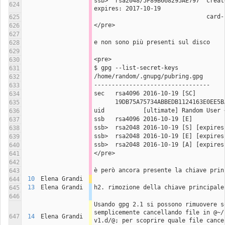
ssb>  rsa2048/5F89B668295AE797  create
624
expires: 2017-10-19
                  
625
</pre>
626
627
e non sono più presenti sul disco
628
629
<pre>
630
$ gpg --list-secret-keys 
631
/home/random/.gnupg/pubring.gpg
632
---------------------------------
633
sec   rsa4096 2016-10-19 [SC]
634
      19DB75A75734ABBEDB1124163E0EE
635
uid           [ultimate] Random User 
636
ssb   rsa4096 2016-10-19 [E]
637
ssb>  rsa2048 2016-10-19 [S] [expires
638
ssb>  rsa2048 2016-10-19 [E] [expires
639
ssb>  rsa2048 2016-10-19 [A] [expires
640
</pre>
641
642
è però ancora presente la chiave prin
643
10
Elena Grandi
644
13
Elena Grandi
h2. rimozione della chiave principale
645
646
Usando gpg 2.1 si possono rimuovere so
semplicemente cancellando file in @~/
647
14
Elena Grandi
v1.d/@; per scoprire quale file cancel