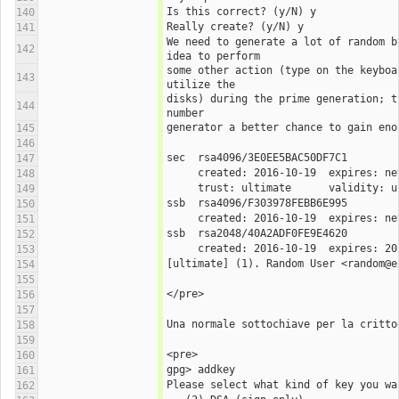
Is this correct? (y/N) y
140
Really create? (y/N) y
141
We need to generate a lot of random b
142
idea to perform
some other action (type on the keyboa
143
utilize the
disks) during the prime generation; t
144
number
generator a better chance to gain eno
145
146
sec  rsa4096/3E0EE5BAC50DF7C1
147
148
     trust: ultimate      validity: 
149
ssb  rsa4096/F303978FEBB6E995
150
151
ssb  rsa2048/40A2ADF0FE9E4620
152
153
[ultimate] (1). Random User <random@e
154
155
</pre>
156
157
Una normale sottochiave per la critto
158
159
<pre>
160
gpg> addkey 
161
Please select what kind of key you wa
162