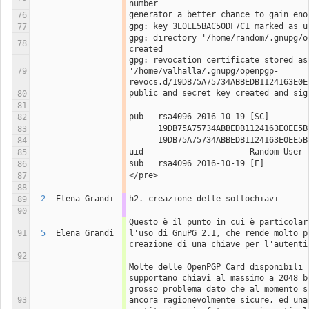
number
generator a better chance to gain eno
76
gpg: key 3E0EE5BAC50DF7C1 marked as u
77
gpg: directory '/home/random/.gnupg/o
78
created
gpg: revocation certificate stored as 
79
'/home/valhalla/.gnupg/openpgp-
revocs.d/19DB75A75734ABBEDB1124163E0E
public and secret key created and sig
80
81
pub   rsa4096 2016-10-19 [SC]
82
      19DB75A75734ABBEDB1124163E0EE
83
      19DB75A75734ABBEDB1124163E0EE
84
uid                      Random User 
85
sub   rsa4096 2016-10-19 [E]
86
</pre>
87
88
2
Elena Grandi
h2. creazione delle sottochiavi
89
90
Questo è il punto in cui è particolar
91
5
Elena Grandi
l'uso di GnuPG 2.1, che rende molto pi
creazione di una chiave per l'autenti
92
Molte delle OpenPGP Card disponibili s
supportano chiavi al massimo a 2048 b
grosso problema dato che al momento so
93
ancora ragionevolmente sicure, ed una 