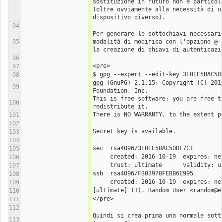
sostituzione in futuro non è particola
(oltre ovviamente alla necessità di u
dispositivo diverso).
94
Per generare le sottochiavi necessarie
95
modalità di modifica con l'opzione @-
la creazione di chiavi di autenticazi
96
<pre>
97
$ gpg --expert --edit-key 3E0EE5BAC50
98
gpg (GnuPG) 2.1.15; Copyright (C) 2016
99
Foundation, Inc.
This is free software: you are free to
100
redistribute it.
There is NO WARRANTY, to the extent p
101
102
Secret key is available.
103
104
sec  rsa4096/3E0EE5BAC50DF7C1
105
106
     trust: ultimate      validity: 
107
ssb  rsa4096/F303978FEBB6E995
108
109
[ultimate] (1). Random User <random@e
110
</pre>
111
112
Quindi si crea prima una normale sott
113