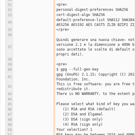
<pre>
31
personal-digest-preferences SHA256
32
cert-digest-algo SHA256
33
default-preference-list SHA512 SHA384 
34
AES256 AES192 AES CAST5 ZLIB BZIP2 ZI
</pre>
35
36
Quindi generare una nuova chiave: not
versione 2.1 e la dimensione a 4096 b
37
sono accettate le scelte di default o
propri dati).
38
<pre>
39
$ gpg --full-gen-key 
40
gpg (GnuPG) 2.1.15; Copyright (C) 2016
41
Foundation, Inc.
This is free software: you are free to
42
redistribute it.
There is NO WARRANTY, to the extent p
43
44
Please select what kind of key you wa
45
   (1) RSA and RSA (default)
46
   (2) DSA and Elgamal
47
   (3) DSA (sign only)
48
   (4) RSA (sign only)
49
Your selection? 1
50
RSA keys may be between 1024 and 4096