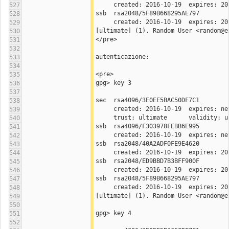
527
ssb  rsa2048/5F89B668295AE797
528
529
[ultimate] (1). Random User <random@e
530
</pre>
531
532
autenticazione:
533
534
<pre>
535
gpg> key 3
536
537
sec  rsa4096/3E0EE5BAC50DF7C1
538
539
     trust: ultimate      validity: 
540
ssb  rsa4096/F303978FEBB6E995
541
542
ssb  rsa2048/40A2ADF0FE9E4620
543
544
ssb  rsa2048/ED9BBD7B3BFF900F
545
546
ssb  rsa2048/5F89B668295AE797
547
548
[ultimate] (1). Random User <random@e
549
550
gpg> key 4
551
552