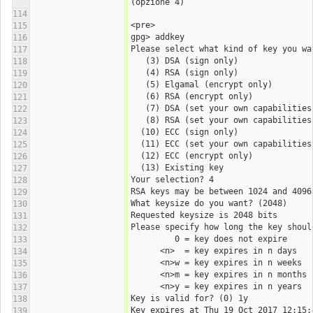
(opzione 4)
114
<pre>
115
gpg> addkey 
116
Please select what kind of key you wa
117
   (3) DSA (sign only)
118
   (4) RSA (sign only)
119
   (5) Elgamal (encrypt only)
120
   (6) RSA (encrypt only)
121
   (7) DSA (set your own capabilities
122
   (8) RSA (set your own capabilities
123
  (10) ECC (sign only)
124
  (11) ECC (set your own capabilities
125
  (12) ECC (encrypt only)
126
  (13) Existing key
127
Your selection? 4
128
RSA keys may be between 1024 and 4096
129
What keysize do you want? (2048) 
130
Requested keysize is 2048 bits
131
Please specify how long the key shoul
132
         0 = key does not expire
133
      <n>  = key expires in n days
134
      <n>w = key expires in n weeks
135
      <n>m = key expires in n months
136
      <n>y = key expires in n years
137
Key is valid for? (0) 1y
138
Key expires at Thu 19 Oct 2017 12:15:
139