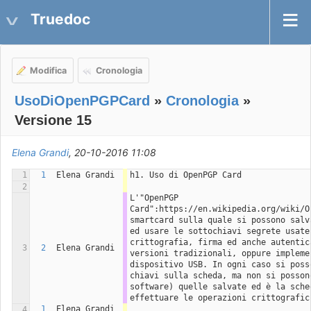
Truedoc
Modifica
Cronologia
UsoDiOpenPGPCard
»
Cronologia
»
Versione 15
Elena Grandi
, 20-10-2016 11:08
1
1
Elena Grandi
h1. Uso di OpenPGP Card
2
L'"OpenPGP 
Card":https://en.wikipedia.org/wiki/O
smartcard sulla quale si possono salv
ed usare le sottochiavi segrete usate 
crittografia, firma ed anche autentic
3
2
Elena Grandi
versioni tradizionali, oppure implemen
dispositivo USB. In ogni caso si poss
chiavi sulla scheda, ma non si posson
software) quelle salvate ed è la sched
effettuare le operazioni crittografic
1
Elena Grandi
4