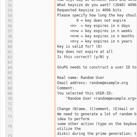
51
What keysize do you want? (2048) 4096
52
Requested keysize is 4096 bits
53
Please specify how long the key shoul
54
         0 = key does not expire
55
      <n>  = key expires in n days
56
      <n>w = key expires in n weeks
57
      <n>m = key expires in n months
58
      <n>y = key expires in n years
59
Key is valid for? (0) 
60
Key does not expire at all
61
Is this correct? (y/N) y
62
63
GnuPG needs to construct a user ID to
64
65
Real name: Random User
66
Email address: random@example.org
67
Comment: 
68
You selected this USER-ID:
69
    "Random User <random@example.org>
70
71
Change (N)ame, (C)omment, (E)mail or 
72
We need to generate a lot of random b
73
idea to perform
some other action (type on the keyboa
74
utilize the
disks) during the prime generation; t
75