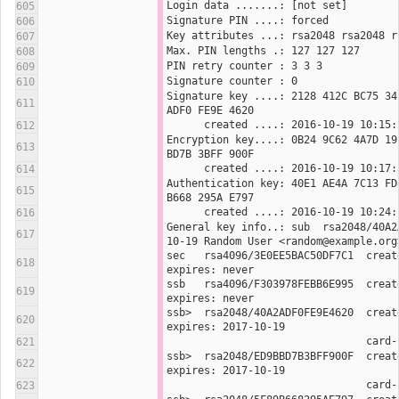
Login data .......: [not set]
605
Signature PIN ....: forced
606
Key attributes ...: rsa2048 rsa2048 r
607
Max. PIN lengths .: 127 127 127
608
PIN retry counter : 3 3 3
609
Signature counter : 0
610
Signature key ....: 2128 412C BC75 34
611
ADF0 FE9E 4620
      created ....: 2016-10-19 10:15
612
Encryption key....: 0B24 9C62 4A7D 19
613
BD7B 3BFF 900F
      created ....: 2016-10-19 10:17
614
Authentication key: 40E1 AE4A 7C13 FD
615
B668 295A E797
      created ....: 2016-10-19 10:24
616
General key info..: sub  rsa2048/40A2
617
10-19 Random User <random@example.org
sec   rsa4096/3E0EE5BAC50DF7C1  create
618
expires: never     
ssb   rsa4096/F303978FEBB6E995  create
619
expires: never     
ssb>  rsa2048/40A2ADF0FE9E4620  create
620
expires: 2017-10-19
                  
621
ssb>  rsa2048/ED9BBD7B3BFF900F  create
622
expires: 2017-10-19
                  
623