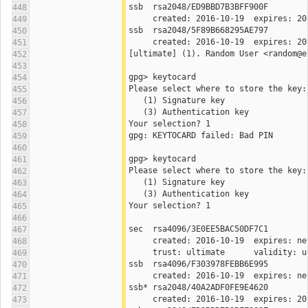
ssb  rsa2048/ED9BBD7B3BFF900F
448
449
ssb  rsa2048/5F89B668295AE797
450
451
[ultimate] (1). Random User <random@e
452
453
gpg> keytocard
454
Please select where to store the key:
455
   (1) Signature key
456
   (3) Authentication key
457
Your selection? 1
458
gpg: KEYTOCARD failed: Bad PIN
459
460
gpg> keytocard
461
Please select where to store the key:
462
   (1) Signature key
463
   (3) Authentication key
464
Your selection? 1
465
466
sec  rsa4096/3E0EE5BAC50DF7C1
467
468
     trust: ultimate      validity: 
469
ssb  rsa4096/F303978FEBB6E995
470
471
ssb* rsa2048/40A2ADF0FE9E4620
472
473