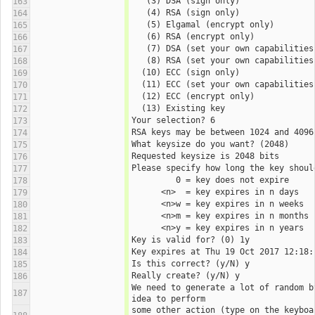
   (3) DSA (sign only)
163
   (4) RSA (sign only)
164
   (5) Elgamal (encrypt only)
165
   (6) RSA (encrypt only)
166
   (7) DSA (set your own capabilities
167
   (8) RSA (set your own capabilities
168
  (10) ECC (sign only)
169
  (11) ECC (set your own capabilities
170
  (12) ECC (encrypt only)
171
  (13) Existing key
172
Your selection? 6
173
RSA keys may be between 1024 and 4096
174
What keysize do you want? (2048) 
175
Requested keysize is 2048 bits
176
Please specify how long the key shoul
177
         0 = key does not expire
178
      <n>  = key expires in n days
179
      <n>w = key expires in n weeks
180
      <n>m = key expires in n months
181
      <n>y = key expires in n years
182
Key is valid for? (0) 1y
183
Key expires at Thu 19 Oct 2017 12:18:
184
Is this correct? (y/N) y
185
Really create? (y/N) y
186
We need to generate a lot of random b
187
idea to perform
some other action (type on the keyboa