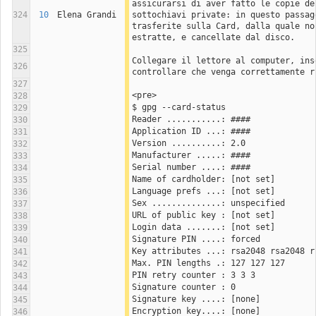
assicurarsi di aver fatto le copie del
324
10
Elena Grandi
sottochiavi private: in questo passagg
trasferite sulla Card, dalla quale no
estratte, e cancellate dal disco.
325
Collegare il lettore al computer, inse
326
controllare che venga correttamente r
327
<pre>
328
$ gpg --card-status 
329
Reader ...........: ####
330
Application ID ...: ####
331
Version ..........: 2.0
332
Manufacturer .....: ####
333
Serial number ....: ####
334
Name of cardholder: [not set]
335
Language prefs ...: [not set]
336
Sex ..............: unspecified
337
URL of public key : [not set]
338
Login data .......: [not set]
339
Signature PIN ....: forced
340
Key attributes ...: rsa2048 rsa2048 r
341
Max. PIN lengths .: 127 127 127
342
PIN retry counter : 3 3 3
343
Signature counter : 0
344
Signature key ....: [none]
345
Encryption key....: [none]
346