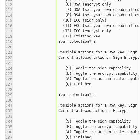
   (6) RSA (encrypt only)
212
   (7) DSA (set your own capabilities
213
   (8) RSA (set your own capabilities
214
  (10) ECC (sign only)
215
  (11) ECC (set your own capabilities
216
  (12) ECC (encrypt only)
217
  (13) Existing key
218
Your selection? 8
219
220
221
Current allowed actions: Sign Encrypt
222
223
   (S) Toggle the sign capability
224
   (E) Toggle the encrypt capability
225
   (A) Toggle the authenticate capab
226
   (Q) Finished
227
228
Your selection? s
229
230
231
Current allowed actions: Encrypt 
232
233
   (S) Toggle the sign capability
234
   (E) Toggle the encrypt capability
235
   (A) Toggle the authenticate capab
236
   (Q) Finished
237