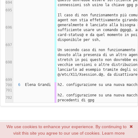
Questo dovrebbe essere sufficiente per
694
connessioni ssh usino la chiave gpg p
695
Il caso di non funzionamento più comu
agent non stia effettivamente girando:
generalmente è lanciato alla bisogna d
696
sufficiente usare un comando @gpg@, a
card-status@ e da quel momento in poi 
disponibile per ssh,
697
Un secondo caso di non funzionamento p
dovuto alla presenza di un altro agen
stretch in poi questo non dovrebbe es
698
vecchie versioni o altre distribuzioni
lanciarlo ad esempio tramite degli scr
@/etc/X11/Xsession.d@, da disattivare
699
6
Elena Grandi
h2. configurazione su una nuova macch
700
701
h2. configurazione su una nuova macch
702
precedenti di gpg
We use cookies to enhance your experience. By continuing to
✖
Truelite Srl, sede legale e operativa: Via Monferrato, 6 50142 Firenze.
visit this site you agree to our use of cookies.
Learn more
P. Iva 05316110484, capitale sociale 15.000 euro i.v. Registro delle