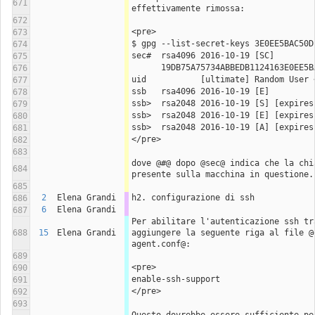
671
effettivamente rimossa:
672
<pre>
673
$ gpg --list-secret-keys 3E0EE5BAC50D
674
sec#  rsa4096 2016-10-19 [SC]
675
      19DB75A75734ABBEDB1124163E0EE
676
uid           [ultimate] Random User 
677
ssb   rsa4096 2016-10-19 [E]
678
ssb>  rsa2048 2016-10-19 [S] [expires
679
ssb>  rsa2048 2016-10-19 [E] [expires
680
ssb>  rsa2048 2016-10-19 [A] [expires
681
</pre>
682
683
dove @#@ dopo @sec@ indica che la chi
684
presente sulla macchina in questione.
685
2
Elena Grandi
h2. configurazione di ssh
686
6
Elena Grandi
687
Per abilitare l'autenticazione ssh tra
688
15
Elena Grandi
aggiungere la seguente riga al file @
agent.conf@:
689
<pre>
690
enable-ssh-support
691
</pre>
692
693