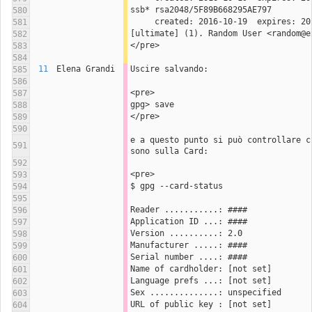
ssb* rsa2048/5F89B668295AE797
580
581
[ultimate] (1). Random User <random@e
582
</pre>
583
584
11
Elena Grandi
Uscire salvando:
585
586
<pre>
587
gpg> save
588
</pre>
589
590
e a questo punto si può controllare c
591
sono sulla Card:
592
<pre>
593
$ gpg --card-status 
594
595
Reader ...........: ####
596
Application ID ...: ####
597
Version ..........: 2.0
598
Manufacturer .....: ####
599
Serial number ....: ####
600
Name of cardholder: [not set]
601
Language prefs ...: [not set]
602
Sex ..............: unspecified
603
URL of public key : [not set]
604