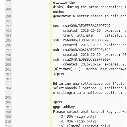
188
utilize the
disks) during the prime generation; t
189
number
generator a better chance to gain eno
190
191
sec  rsa4096/3E0EE5BAC50DF7C1
192
193
     trust: ultimate      validity: 
194
ssb  rsa4096/F303978FEBB6E995
195
196
ssb  rsa2048/40A2ADF0FE9E4620
197
198
ssb  rsa2048/ED9BBD7B3BFF900F
199
200
[ultimate] (1). Random User <random@e
201
</pre>
202
203
Ed infine una sottochiave per l'autent
204
selezionando l'opzione 8, togliendo l
e crittografia e mettendo quella di a
205
<pre>
206
gpg> addkey 
207
Please select what kind of key you wa
208
   (3) DSA (sign only)
209
   (4) RSA (sign only)
210
   (5) Elgamal (encrypt only)
211