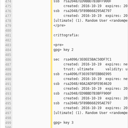
ssb  rsa2048/ED9BBD7B3BFF900F
474
475
ssb  rsa2048/5F89B668295AE797
476
477
[ultimate] (1). Random User <random@e
478
</pre>
479
480
crittografia:
481
482
<pre>
483
gpg> key 2
484
485
sec  rsa4096/3E0EE5BAC50DF7C1
486
487
     trust: ultimate      validity: 
488
ssb  rsa4096/F303978FEBB6E995
489
490
ssb  rsa2048/40A2ADF0FE9E4620
491
492
ssb  rsa2048/ED9BBD7B3BFF900F
493
494
ssb  rsa2048/5F89B668295AE797
495
496
[ultimate] (1). Random User <random@e
497
498
gpg> key 3
499
500