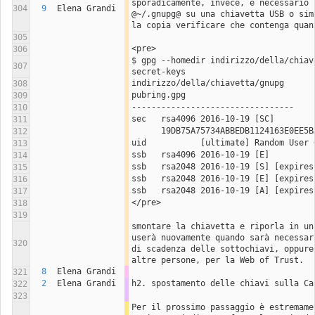
sporadicamente, invece, è necessario 
304
9
Elena Grandi
@~/.gnupg@ su una chiavetta USB o sim
la copia verificare che contenga quan
305
<pre>
306
$ gpg --homedir indirizzo/della/chiav
307
secret-keys
indirizzo/della/chiavetta/gnupg
308
pubring.gpg
309
---------------------------------
310
sec   rsa4096 2016-10-19 [SC]
311
      19DB75A75734ABBEDB1124163E0EE
312
uid           [ultimate] Random User 
313
ssb   rsa4096 2016-10-19 [E]
314
ssb   rsa2048 2016-10-19 [S] [expires
315
ssb   rsa2048 2016-10-19 [E] [expires
316
ssb   rsa2048 2016-10-19 [A] [expires
317
</pre>
318
319
smontare la chiavetta e riporla in un
userà nuovamente quando sarà necessar
320
di scadenza delle sottochiavi, oppure
altre persone, per la Web of Trust.
8
Elena Grandi
321
2
Elena Grandi
h2. spostamento delle chiavi sulla Ca
322
323
Per il prossimo passaggio è estremamen