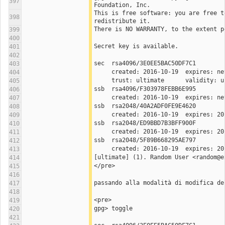
397
Foundation, Inc.
This is free software: you are free to
398
redistribute it.
There is NO WARRANTY, to the extent p
399
400
Secret key is available.
401
402
sec  rsa4096/3E0EE5BAC50DF7C1
403
404
     trust: ultimate      validity: 
405
ssb  rsa4096/F303978FEBB6E995
406
407
ssb  rsa2048/40A2ADF0FE9E4620
408
409
ssb  rsa2048/ED9BBD7B3BFF900F
410
411
ssb  rsa2048/5F89B668295AE797
412
413
[ultimate] (1). Random User <random@e
414
</pre>
415
416
passando alla modalità di modifica de
417
418
<pre>
419
gpg> toggle
420
421