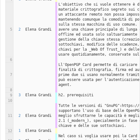
L'obiettivo che si vuole ottenere è di
materiale crittografico segreto sui c
un attaccante remoto non possa imposse
mantenendo comunque la comodità di po
sulla stessa macchina di uso comune. 
5
2
Elena Grandi
avere una chiave principale di lunga 
offline ed usata solo saltuariamente 
gestione della chiave stessa (creazion
sottochiavi, modifica delle scadenze, 
chiavi per la _Web Of Trust_) e delle 
usare quotidianamente, conservate sul
6
Ll'OpenPGP Card permette di caricare 
finalità di crittografia, firma ed au
7
prime due si usano normalmente tramit
può essere usata per l'autenticazione
agent.
8
3
Elena Grandi
h2. prerequisiti
9
10
Tutte le versioni di "GnuPG":https://g
supportano l'uso di base delle OpenPGP
11
2
Elena Grandi
meglio sfruttarne le capacità è megli
2.1 (_modern_), specialmente in fase 
chiave e delle sue sottochiavi.
1
Elena Grandi
12
Nel caso si voglia usare poi la Card 