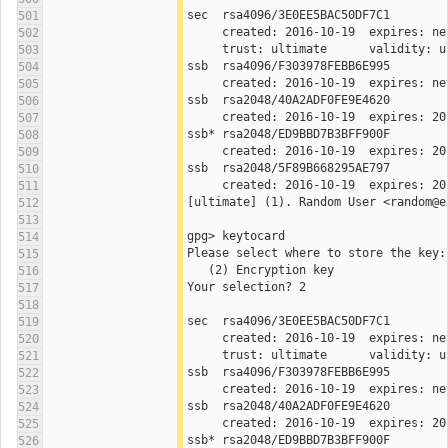
sec  rsa4096/3E0EE5BAC50DF7C1
501
502
     trust: ultimate      validity: 
503
ssb  rsa4096/F303978FEBB6E995
504
505
ssb  rsa2048/40A2ADF0FE9E4620
506
507
ssb* rsa2048/ED9BBD7B3BFF900F
508
509
ssb  rsa2048/5F89B668295AE797
510
511
[ultimate] (1). Random User <random@e
512
513
gpg> keytocard
514
Please select where to store the key:
515
   (2) Encryption key
516
Your selection? 2
517
518
sec  rsa4096/3E0EE5BAC50DF7C1
519
520
     trust: ultimate      validity: 
521
ssb  rsa4096/F303978FEBB6E995
522
523
ssb  rsa2048/40A2ADF0FE9E4620
524
525
ssb* rsa2048/ED9BBD7B3BFF900F
526