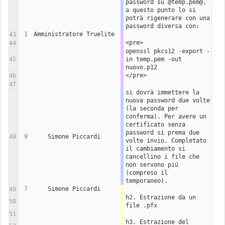
password su @temp.pem@, 
a questo punto lo si 
potrà rigenerare con una 
password diversa con:
1
Amministratore Truelite
43
<pre>
44
openssl pkcs12 -export -
45
in temp.pem -out 
nuovo.p12
</pre>
46
47
si dovrà immettere la 
nuova password due volte 
(la seconda per 
conferma). Per avere un 
certificato senza 
password si prema due 
48
9
Simone Piccardi
volte invio. Completato 
il cambiamento si 
cancellino i file che 
non servono più 
(compreso il 
temporaneo).
7
Simone Piccardi
49
h2. Estrazione da un 
50
file .pfx
51
h3. Estrazione del 