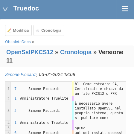
Truedoc
Modifica
Cronologia
ObsoleteDocs
»
OpenSslPKCS12
»
Cronologia
» Versione
11
Simone Piccardi
, 03-01-2024 18:08
h1. Come estrarre CA, 
1
7
Simone Piccardi
Certificati e chiavi da 
un file PKCS12 o PFX
1
Amministratore Truelite
2
È necessario avere 
installato OpenSSL nel 
3
5
Simone Piccardi
proprio sistema, questo 
si può fare con:
1
Amministratore Truelite
4
<pre>
5
6
Simone Piccardi
apt-get install openssl
6