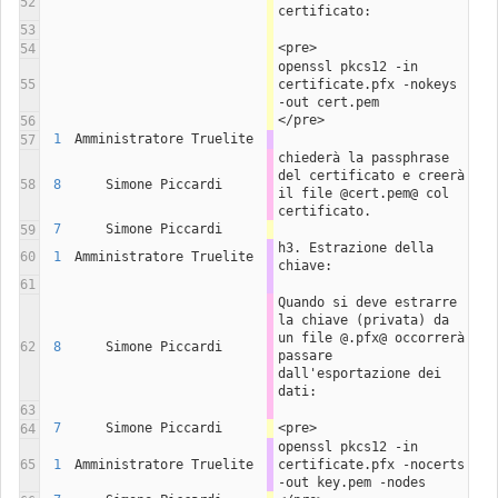
52
certificato:
53
<pre>
54
openssl pkcs12 -in 
55
certificate.pfx -nokeys 
-out cert.pem
</pre>
56
1
Amministratore Truelite
57
chiederà la passphrase 
del certificato e creerà 
58
8
Simone Piccardi
il file @cert.pem@ col 
certificato. 
7
Simone Piccardi
59
h3. Estrazione della 
60
1
Amministratore Truelite
chiave:
61
Quando si deve estrarre 
la chiave (privata) da 
un file @.pfx@ occorrerà 
62
8
Simone Piccardi
passare 
dall'esportazione dei 
dati:
63
7
Simone Piccardi
<pre>
64
openssl pkcs12 -in 
65
1
Amministratore Truelite
certificate.pfx -nocerts 
-out key.pem -nodes