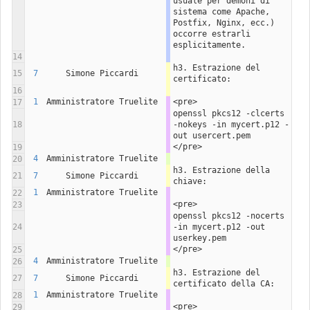
usuale per demoni di 
sistema come Apache, 
Postfix, Nginx, ecc.) 
occorre estrarli 
esplicitamente. 
14
h3. Estrazione del 
15
7
Simone Piccardi
certificato:
16
1
Amministratore Truelite
<pre>
17
openssl pkcs12 -clcerts 
18
-nokeys -in mycert.p12 -
out usercert.pem
</pre>
19
4
Amministratore Truelite
20
h3. Estrazione della 
21
7
Simone Piccardi
chiave:
1
Amministratore Truelite
22
<pre>
23
openssl pkcs12 -nocerts 
24
-in mycert.p12 -out 
userkey.pem
</pre>
25
4
Amministratore Truelite
26
h3. Estrazione del 
27
7
Simone Piccardi
certificato della CA:
1
Amministratore Truelite
28
<pre>
29