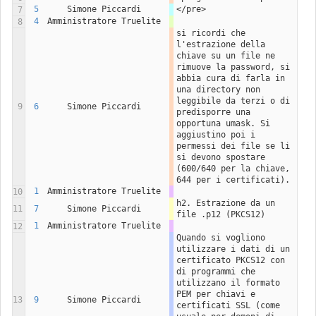
5
Simone Piccardi
</pre>
7
4
Amministratore Truelite
8
si ricordi che 
l'estrazione della 
chiave su un file ne 
rimuove la password, si 
abbia cura di farla in 
una directory non 
leggibile da terzi o di 
9
6
Simone Piccardi
predisporre una 
opportuna umask. Si 
aggiustino poi i 
permessi dei file se li 
si devono spostare 
(600/640 per la chiave, 
644 per i certificati).
1
Amministratore Truelite
10
h2. Estrazione da un 
11
7
Simone Piccardi
file .p12 (PKCS12)
1
Amministratore Truelite
12
Quando si vogliono 
utilizzare i dati di un 
certificato PKCS12 con 
di programmi che 
utilizzano il formato 
PEM per chiavi e 
13
9
Simone Piccardi
certificati SSL (come 