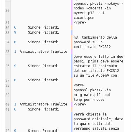
openssl pkcs12 -nokeys -
nodes -cacerts -in 
30
mycert.p12 -out 
cacert.pem
</pre>
31
6
Simone Piccardi
32
9
Simone Piccardi
33
h3. Cambiamento della 
34
6
Simone Piccardi
password su un 
certificato PKCS12
1
Amministratore Truelite
35
Deve essere fatto in due 
passi, prima deve essere 
36
9
Simone Piccardi
estratto il contenuto 
del certificato PKCS12 
su un file @.pem@ con:
6
Simone Piccardi
37
<pre>
38
openssl pkcs12 -in 
39
originale.p12 -out 
temp.pem -nodes
1
Amministratore Truelite
</pre>
40
6
Simone Piccardi
41
verrà chiesta la 
password originale, data 
la quale tutti dati 
verranno salvati senza 
42
9
Simone Piccardi