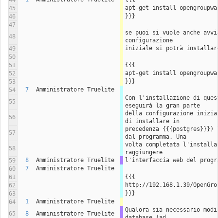
44
apt-get install opengroupwa
45
}}}
46
47
se puoi si vuole anche avvi
48
configurazione
iniziale si potrà installar
49
50
{{{
51
apt-get install opengroupwa
52
}}}
53
7
Amministratore Truelite
54
Con l'installazione di ques
55
eseguirà la gran parte
della configurazione inizia
56
di installare in
precedenza {{{postgres}}}) 
57
dal programma. Una
volta completata l'installa
58
raggiungere
8
Amministratore Truelite
l'interfaccia web del progr
59
7
Amministratore Truelite
60
{{{
61
http://192.168.1.39/OpenGro
62
}}}
63
1
Amministratore Truelite
64
Qualora sia necessario modi
65
8
Amministratore Truelite
database (ad