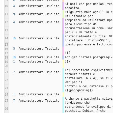
9
Si noti che per Debian Etch
10
4
Amministratore Truelite
apposito,
{{{gnustep-make-ogo}}} la c
11
9
Amministratore Truelite
utilizzabile per
compilare ed utilizzare Ope
12
4
Amministratore Truelite
però alcun tipo di
documentazione su come usar
13
per cui di fatto è
sostanzialmente inutile. Ol
14
10
Amministratore Truelite
installare ''PostgreSQL'',
questo può essere fatto con
15
5
Amministratore Truelite
16
{{{
17
10
Amministratore Truelite
apt-get install postgresql-
18
1
Amministratore Truelite
}}}
19
20
(si specifichi esplicitamen
21
7
Amministratore Truelite
default infatti è
installare la 7.4), se si v
22
web per il
controllo del database si p
23
{{{phppgadmin}}}.
1
Amministratore Truelite
24
Anche se i pacchetti nativi
25
7
Amministratore Truelite
fondazione che
sovrintende lo sviluppo di 
26
pacchetti Debian. Anche