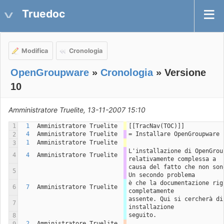
Truedoc
Modifica
Cronologia
OpenGroupware
»
Cronologia
» Versione
10
Amministratore Truelite, 13-11-2007 15:10
1
1
Amministratore Truelite
[[TracNav(TOC)]]
4
Amministratore Truelite
= Installare OpenGroupware 
2
1
Amministratore Truelite
3
L'installazione di OpenGrou
4
4
Amministratore Truelite
relativamente complessa a
causa del fatto che non son
5
Un secondo problema
è che la documentazione rig
6
7
Amministratore Truelite
completamente
assente. Qui si cercherà di
7
installazione
seguito.
8
2
Amministratore Truelite