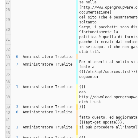
se nella 
27
[http://www.opengroupware.o
28
documentazione] 
del sito (che è pesantement
29
soltanto
Sarge, i pacchetti sono dis
30
Sfortunatamente la
politica è quella di fornir
31
pacchetti creati dal codice
in sviluppo, il che non gar
32
stabilità.
6
Amministratore Truelite
33
Per ottenerli al solito si 
34
7
Amministratore Truelite
fonte a
{{{/etc/apt/sources.list}}}
35
seguente:
36
1
Amministratore Truelite
{{{
37
deb 
38
http://download.opengroupwa
etch trunk
3
Amministratore Truelite
}}}
39
6
Amministratore Truelite
40
fatto questo, ed aggiornata
41
{{{apt-get update}}},
3
Amministratore Truelite
si può procedere all'instal
42
43
1
Amministratore Truelite
{{{