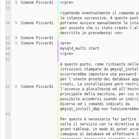
3
Simone Piccardi
</pre>
54
55
ripetendo eventualmente il comando pe
le istanze successive. A questo punto
56
5
Simone Piccardi
potranno avviare manualmente le istan
per assunto che si stato creato l'ali
descritto in precedenza) con:
3
Simone Piccardi
57
1
Simone Piccardi
<pre>
58
mysqld_multi start
59
</pre>
60
61
A questo punto, come richiesto nelle 
istruzioni stampate da @mysql_install
occorrerebbe impostare una password d
per l'utente @root@ dei database appe
creati. La installazione però restrin
62
5
Simone Piccardi
l'accesso a @localhost@ ed all'hostna
principale della macchina, per cui no
possibile accedervi usando un indiriz
diverso ed i comandi indicati da 
@mysql_install_db@ non funzionerebbe
63
Per questo è necessario far partire l
volta il servizio con la direttiva @
grant-tables@, in modo di poter acced
comuqnue al database ed effettuare le