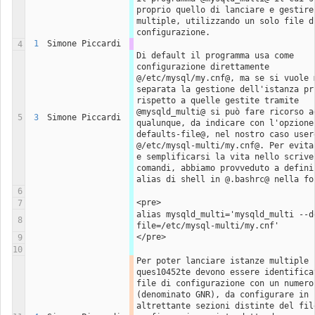
proprio quello di lanciare e gestire 
multiple, utilizzando un solo file di
configurazione.
1
Simone Piccardi
4
Di default il programma usa come 
configurazione direttamente 
@/etc/mysql/my.cnf@, ma se si vuole m
separata la gestione dell'istanza pri
rispetto a quelle gestite tramite 
@mysqld_multi@ si può fare ricorso ad
5
3
Simone Piccardi
qualunque, da indicare con l'opzione
defaults-file@, nel nostro caso usere
@/etc/mysql-multi/my.cnf@. Per evitar
e semplificarsi la vita nello scriver
comandi, abbiamo provveduto a definir
alias di shell in @.bashrc@ nella fo
6
<pre>
7
alias mysqld_multi='mysqld_multi --d
8
file=/etc/mysql-multi/my.cnf'
</pre>
9
10
Per poter lanciare istanze multiple 
ques10452te devono essere identificat
file di configurazione con un numero 
(denominato GNR), da configurare in 
altrettante sezioni distinte del file