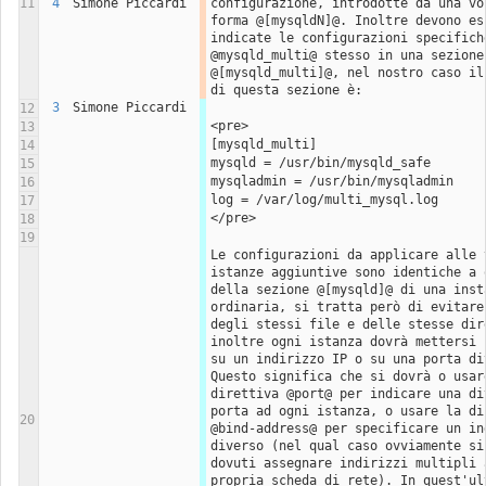
11
4
Simone Piccardi
configurazione, introdotte da una voc
forma @[mysqldN]@. Inoltre devono ess
indicate le configurazioni specifiche
@mysqld_multi@ stesso in una sezione 
@[mysqld_multi]@, nel nostro caso il 
di questa sezione è:
3
Simone Piccardi
12
<pre>
13
[mysqld_multi]
14
mysqld = /usr/bin/mysqld_safe
15
mysqladmin = /usr/bin/mysqladmin
16
log = /var/log/multi_mysql.log
17
</pre>
18
19
Le configurazioni da applicare alle v
istanze aggiuntive sono identiche a q
della sezione @[mysqld]@ di una insta
ordinaria, si tratta però di evitare 
degli stessi file e delle stesse dire
inoltre ogni istanza dovrà mettersi i
su un indirizzo IP o su una porta div
Questo significa che si dovrà o usare
direttiva @port@ per indicare una div
porta ad ogni istanza, o usare la dir
20
@bind-address@ per specificare un ind
diverso (nel qual caso ovviamente si 
dovuti assegnare indirizzi multipli a
propria scheda di rete). In quest'ult