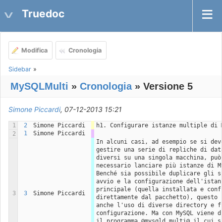
Truedoc
Modifica
Cronologia
Sidebar
»
MySQLMulti
»
Cronologia
» Versione 5
Simone Piccardi
, 07-12-2013 15:21
1
2
Simone Piccardi
h1. Configurare istanze multiple di 
1
Simone Piccardi
2
In alcuni casi, ad esempio se si devo
gestire una serie di repliche di data
diversi su una singola macchina, può 
necessario lanciare più istanze di My
Benché sia possibile duplicare gli sc
avvio e la configurazione dell'istanz
principale (quella installata e confi
3
3
Simone Piccardi
direttamente dal pacchetto), questo c
anche l'uso di diverse directory e fi
configurazione. Ma con MySQL viene di
il programma @mysqld_multi@ il cui sc