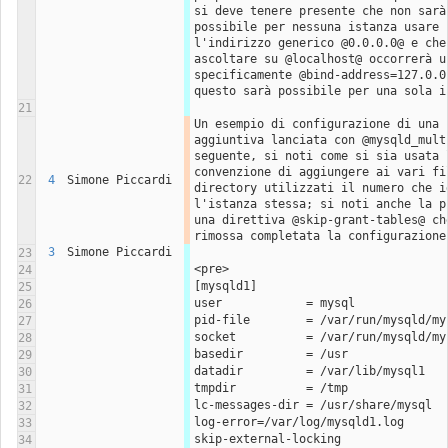
si deve tenere presente che non sarà 
possibile per nessuna istanza usare 
l'indirizzo generico @0.0.0.0@ e che 
ascoltare su @localhost@ occorrerà us
specificamente @bind-address=127.0.0.
questo sarà possibile per una sola i
21
Un esempio di configurazione di una i
aggiuntiva lanciata con @mysqld_multi
seguente, si noti come si sia usata l
convenzione di aggiungere ai vari fil
22
4
Simone Piccardi
directory utilizzati il numero che id
l'istanza stessa; si noti anche la pr
una direttiva @skip-grant-tables@ che
rimossa completata la configurazione
3
Simone Piccardi
23
<pre>
24
[mysqld1]
25
user            = mysql
26
pid-file        = /var/run/mysqld/my
27
socket          = /var/run/mysqld/my
28
basedir         = /usr
29
datadir         = /var/lib/mysql1
30
tmpdir          = /tmp
31
lc-messages-dir = /usr/share/mysql
32
log-error=/var/log/mysqld1.log
33
skip-external-locking
34