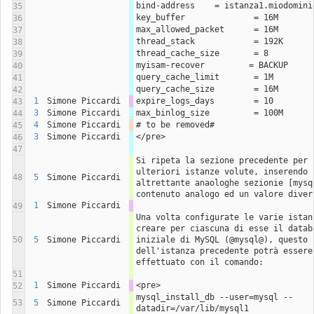
bind-address    = istanza1.miodomini
35
key_buffer              = 16M
36
max_allowed_packet      = 16M
37
thread_stack            = 192K
38
thread_cache_size       = 8
39
myisam-recover         = BACKUP
40
query_cache_limit       = 1M
41
query_cache_size        = 16M
42
1
Simone Piccardi
expire_logs_days        = 10
43
3
Simone Piccardi
max_binlog_size         = 100M
44
4
Simone Piccardi
# to be removed#
45
3
Simone Piccardi
</pre>
46
47
Si ripeta la sezione precedente per l
ulteriori istanze volute, inserendo 
48
5
Simone Piccardi
altrettante anaologhe sezionie [mysql
contenuto analogo ed un valore diver
1
Simone Piccardi
49
Una volta configurate le varie istanz
creare per ciascuna di esse il databa
50
5
Simone Piccardi
iniziale di MySQL (@mysql@), questo n
dell'istanza precedente potrà essere 
effettuato con il comando:
51
1
Simone Piccardi
<pre>
52
mysql_install_db --user=mysql --
53
5
Simone Piccardi
datadir=/var/lib/mysql1