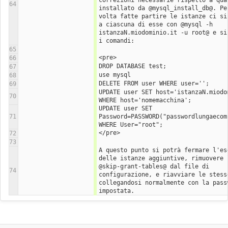
correzioni necessarie rispetto a quan
64
installato da @mysql_install_db@. Per
volta fatte partire le istanze ci si 
a ciascuna di esse con @mysql -h 
istanzaN.miodominio.it -u root@ e si 
i comandi:
65
<pre>
66
DROP DATABASE test;
67
use mysql
68
DELETE FROM user WHERE user='';
69
UPDATE user SET host='istanzaN.miodom
70
WHERE host='nomemacchina';
UPDATE user SET 
71
Password=PASSWORD("passwordlungaecomp
WHERE User="root";
</pre>
72
73
A questo punto si potrà fermare l'ese
delle istanze aggiuntive, rimuovere l
@skip-grant-tables@ dal file di 
74
configurazione, e riavviare le stesse
collegandosi normalmente con la passw
impostata. 