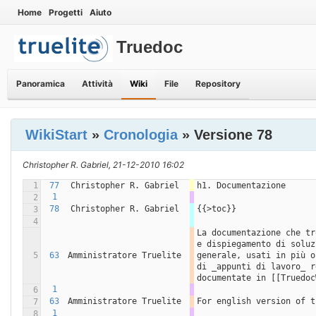
Home
Progetti
Aiuto
Truedoc
Panoramica
Attività
Wiki
File
Repository
WikiStart
»
Cronologia
» Versione 78
Christopher R. Gabriel, 21-12-2010 16:02
1
77
Christopher R. Gabriel
h1. Documentazione
1
2
78
Christopher R. Gabriel
{{>toc}}
3
4
La documentazione che tr
e dispiegamento di soluz
5
63
Amministratore Truelite
generale, usati in più o
di _appunti di lavoro_ r
documentate in [[Truedoc
1
6
63
Amministratore Truelite
For english version of t
7
1
8