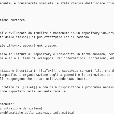
ecente, e considerata obsoleta, è stata rimossa dall'indice prin
zione cartacea
bile sviluppata da Truelite è mantenuta in un repository Subvers
to dello stesso]] si può effettuare con il comando:
ite.it/svn/truedoc/trunk truedoc
esso in lettura al repository è consentito in forma anomina, per
bile solo al team di sviluppo). Per informazioni, correzioni, ed
ntazione è scritta in [[LaTeX]], e suddivisa su vari file, che d
tampabile. L'organizzazione degli argomenti e le istruzioni per 
]] (suppongono che stiate utilizzando GNU/Linux).
 pratico di [[LaTeX]] e non ha a disposizione i programmi necess
come riportato nella seguente tabella:
ntenuto*|
inistrazione di sistema|
problematiche della sicurezza informatica|