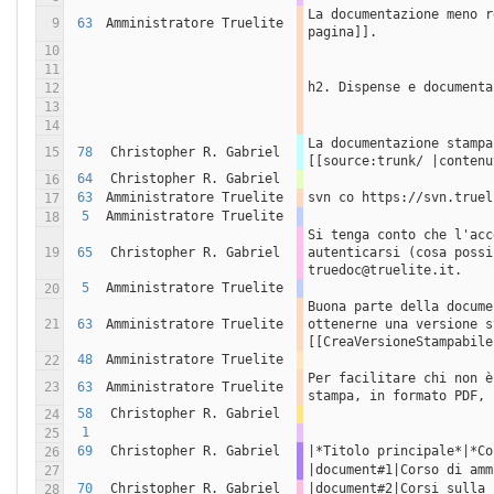
La documentazione meno r
9
63
Amministratore Truelite
pagina]].
10
11
h2. Dispense e documenta
12
13
14
La documentazione stampa
15
78
Christopher R. Gabriel
[[source:trunk/ |contenu
64
Christopher R. Gabriel
16
63
Amministratore Truelite
svn co https://svn.truel
17
5
Amministratore Truelite
18
Si tenga conto che l'acc
19
65
Christopher R. Gabriel
autenticarsi (cosa possi
truedoc@truelite.it.
5
Amministratore Truelite
20
Buona parte della docume
21
63
Amministratore Truelite
ottenerne una versione s
[[CreaVersioneStampabile
48
Amministratore Truelite
22
Per facilitare chi non è
23
63
Amministratore Truelite
stampa, in formato PDF, 
58
Christopher R. Gabriel
24
1
25
69
Christopher R. Gabriel
|*Titolo principale*|*Co
26
|document#1|Corso di amm
27
70
Christopher R. Gabriel
|document#2|Corsi sulla 
28