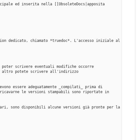
cipale ed inserita nella [[ObsoleteDocs|apposita 
ion dedicato, chiamato *truedoc*. L'accesso iniziale al 
 poter scrivere eventuali modifiche occorre 
 altro potete scrivere all'indirizzo 
evono essere adeguatamente _compilati_ prima di 
ricavarne le versioni stampabili sono riportate in 
ari, sono disponibili alcune versioni già pronte per la 