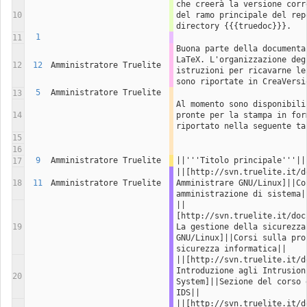
che creerà la versione corr
10
del ramo principale del rep
directory {{{truedoc}}}.
1
11
Buona parte della documenta
LaTeX. L'organizzazione deg
12
12
Amministratore Truelite
istruzioni per ricavarne le
sono riportate in CreaVersi
5
Amministratore Truelite
13
Al momento sono disponibili
14
pronte per la stampa in for
riportato nella seguente ta
15
16
9
Amministratore Truelite
||'''Titolo principale'''||
17
||[http://svn.truelite.it/d
18
11
Amministratore Truelite
Amministrare GNU/Linux]||Cor
amministrazione di sistema|
||
[http://svn.truelite.it/doc
19
La gestione della sicurezza 
GNU/Linux]||Corsi sulla pro
sicurezza informatica||
||[http://svn.truelite.it/d
Introduzione agli Intrusion 
20
System]||Sezione del corso 
IDS||
||[http://svn.truelite.it/d