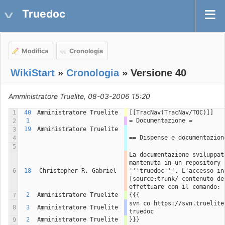
Truedoc
Modifica
Cronologia
WikiStart
»
Cronologia
» Versione 40
Amministratore Truelite, 08-03-2006 15:20
1
40
Amministratore Truelite
[[TracNav(TracNav/TOC)]]
1
= Documentazione =
2
19
Amministratore Truelite
3
== Dispense e documentazion
4
5
La documentazione sviluppat
mantenuta in un repository 
6
18
Christopher R. Gabriel
'''truedoc'''. L'accesso ini
[source:trunk/ contenuto de
effettuare con il comando:
2
Amministratore Truelite
{{{
7
svn co https://svn.truelite
8
3
Amministratore Truelite
truedoc
2
Amministratore Truelite
}}}
9