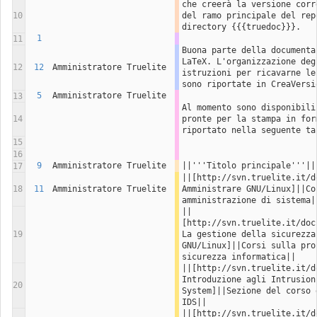
che creerà la versione corr
10
del ramo principale del rep
directory {{{truedoc}}}.
1
11
Buona parte della documenta
LaTeX. L'organizzazione deg
12
12
Amministratore Truelite
istruzioni per ricavarne le
sono riportate in CreaVersi
5
Amministratore Truelite
13
Al momento sono disponibili
14
pronte per la stampa in for
riportato nella seguente ta
15
16
9
Amministratore Truelite
||'''Titolo principale'''||
17
||[http://svn.truelite.it/d
18
11
Amministratore Truelite
Amministrare GNU/Linux]||Cor
amministrazione di sistema|
||
[http://svn.truelite.it/doc
19
La gestione della sicurezza 
GNU/Linux]||Corsi sulla pro
sicurezza informatica||
||[http://svn.truelite.it/d
Introduzione agli Intrusion 
20
System]||Sezione del corso 
IDS||
||[http://svn.truelite.it/d