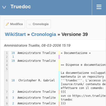
Truedoc
Modifica
Cronologia
WikiStart
»
Cronologia
» Versione 39
Amministratore Truelite, 08-03-2006 15:19
1
19
Amministratore Truelite
= Documentazione =
1
2
19
Amministratore Truelite
3
== Dispense e documentazion
4
5
La documentazione sviluppat
mantenuta in un repository 
6
18
Christopher R. Gabriel
'''truedoc'''. L'accesso ini
[source:trunk/ contenuto de
effettuare con il comando:
2
Amministratore Truelite
{{{
7
svn co https://svn.truelite
8
3
Amministratore Truelite
truedoc
2
Amministratore Truelite
}}}
9