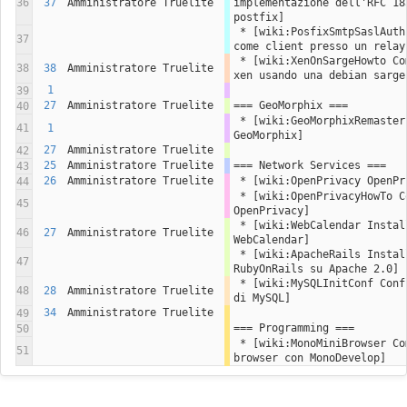
36
37
Amministratore Truelite
implementazione dell'RFC 18
postfix]
 * [wiki:PosfixSmtpSaslAuth Autenticare postfix 
37
come client presso un relay
 * [wiki:XenOnSargeHowto Come creare un server 
38
38
Amministratore Truelite
xen usando una debian sarge
1
39
27
Amministratore Truelite
=== GeoMorphix ===
40
 * [wiki:GeoMorphixRemaster Generazione iso di 
41
1
GeoMorphix]
27
Amministratore Truelite
42
25
Amministratore Truelite
=== Network Services ===
43
26
Amministratore Truelite
 * [wiki:OpenPrivacy OpenPr
44
 * [wiki:OpenPrivacyHowTo Come installare 
45
OpenPrivacy]
 * [wiki:WebCalendar Installazione di 
46
27
Amministratore Truelite
WebCalendar]
 * [wiki:ApacheRails Installazione di 
47
RubyOnRails su Apache 2.0]
 * [wiki:MySQLInitConf Configurazione iniziale 
48
28
Amministratore Truelite
di MySQL]
34
Amministratore Truelite
49
=== Programming ===
50
 * [wiki:MonoMiniBrowser Come creare un mini 
51
browser con MonoDevelop]