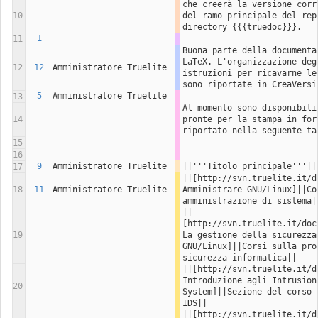
che creerà la versione corr
10
del ramo principale del rep
directory {{{truedoc}}}.
1
11
Buona parte della documenta
LaTeX. L'organizzazione deg
12
12
Amministratore Truelite
istruzioni per ricavarne le
sono riportate in CreaVersi
5
Amministratore Truelite
13
Al momento sono disponibili
14
pronte per la stampa in for
riportato nella seguente ta
15
16
9
Amministratore Truelite
||'''Titolo principale'''||
17
||[http://svn.truelite.it/d
18
11
Amministratore Truelite
Amministrare GNU/Linux]||Cor
amministrazione di sistema|
||
[http://svn.truelite.it/doc
19
La gestione della sicurezza 
GNU/Linux]||Corsi sulla pro
sicurezza informatica||
||[http://svn.truelite.it/d
Introduzione agli Intrusion 
20
System]||Sezione del corso 
IDS||
||[http://svn.truelite.it/d