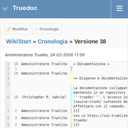
Truedoc
Modifica
Cronologia
WikiStart
»
Cronologia
» Versione 38
Amministratore Truelite, 24-02-2006 11:56
1
19
Amministratore Truelite
= Documentazione =
1
2
19
Amministratore Truelite
3
== Dispense e documentazion
4
5
La documentazione sviluppat
mantenuta in un repository 
6
18
Christopher R. Gabriel
'''truedoc'''. L'accesso ini
[source:trunk/ contenuto de
effettuare con il comando:
2
Amministratore Truelite
{{{
7
svn co https://svn.truelite
8
3
Amministratore Truelite
truedoc
2
Amministratore Truelite
}}}
9