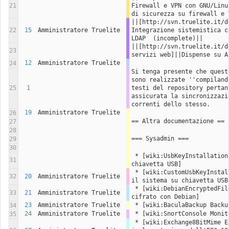
21
Firewall e VPN con GNU/Linu
di sicurezza su firewall e 
||[http://svn.truelite.it/d
22
15
Amministratore Truelite
Integrazione sistemistica c
LDAP  (incomplete)||
||[http://svn.truelite.it/d
23
servizi web]||Dispense su A
12
Amministratore Truelite
24
Si tenga presente che quest
sono realizzate ''compiland
25
1
testi del repository pertant
assicurata la sincronizzazi
correnti dello stesso.
19
Amministratore Truelite
26
== Altra documentazione ==
27
28
=== Sysadmin ===
29
30
 * [wiki:UsbKeyInstallation Installazione da 
31
chiavetta USB]
 * [wiki:CustomUsbKeyInstallation Personalizzare 
32
20
Amministratore Truelite
il sistema su chiavetta USB
 * [wiki:DebianEncryptedFilesystem File system 
33
21
Amministratore Truelite
cifrato con Debian]
23
Amministratore Truelite
 * [wiki:BaculaBackup Back
34
24
Amministratore Truelite
 * [wiki:SnortConsole Moni
35
 * [wiki:Exchange8BitMime Exchange ha un'errata 