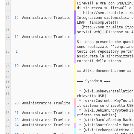
21
Firewall e VPN con GNU/Linu
di sicurezza su firewall e 
||[http://svn.truelite.it/d
22
15
Amministratore Truelite
Integrazione sistemistica c
LDAP  (incomplete)||
||[http://svn.truelite.it/d
23
servizi web]||Dispense su A
12
Amministratore Truelite
24
Si tenga presente che quest
sono realizzate ''compiland
25
1
testi del repository pertant
assicurata la sincronizzazi
correnti dello stesso.
19
Amministratore Truelite
26
== Altra documentazione ==
27
28
=== Sysadmin ===
29
30
 * [wiki:UsbKeyInstallation Installazione da 
31
chiavetta USB]
 * [wiki:CustomUsbKeyInstallation Personalizzare 
32
20
Amministratore Truelite
il sistema su chiavetta USB
 * [wiki:DebianEncryptedFilesystem File system 
33
21
Amministratore Truelite
cifrato con Debian]
23
Amministratore Truelite
 * [wiki:BaculaBackup Back
34
24
Amministratore Truelite
 * [wiki:SnortConsole Moni
35
 * [wiki:Exchange8BitMime Exchange ha un'errata 