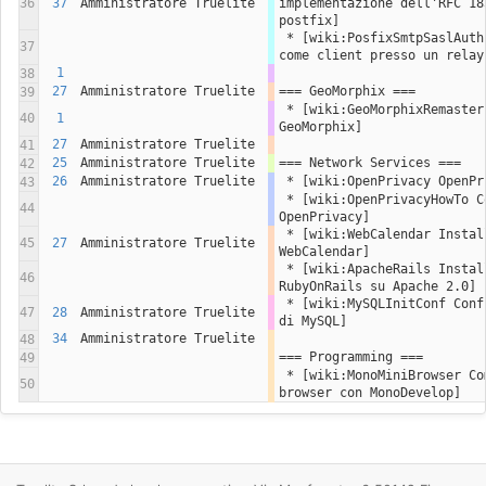
36
37
Amministratore Truelite
implementazione dell'RFC 18
postfix]
 * [wiki:PosfixSmtpSaslAuth Autenticare postfix 
37
come client presso un relay
1
38
27
Amministratore Truelite
=== GeoMorphix ===
39
 * [wiki:GeoMorphixRemaster Generazione iso di 
40
1
GeoMorphix]
27
Amministratore Truelite
41
25
Amministratore Truelite
=== Network Services ===
42
26
Amministratore Truelite
 * [wiki:OpenPrivacy OpenPr
43
 * [wiki:OpenPrivacyHowTo Come installare 
44
OpenPrivacy]
 * [wiki:WebCalendar Installazione di 
45
27
Amministratore Truelite
WebCalendar]
 * [wiki:ApacheRails Installazione di 
46
RubyOnRails su Apache 2.0]
 * [wiki:MySQLInitConf Configurazione iniziale 
47
28
Amministratore Truelite
di MySQL]
34
Amministratore Truelite
48
=== Programming ===
49
 * [wiki:MonoMiniBrowser Come creare un mini 
50
browser con MonoDevelop]