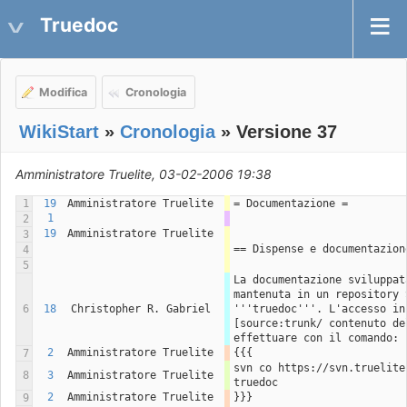
Truedoc
Modifica
Cronologia
WikiStart
»
Cronologia
» Versione 37
Amministratore Truelite, 03-02-2006 19:38
1
19
Amministratore Truelite
= Documentazione =
1
2
19
Amministratore Truelite
3
== Dispense e documentazion
4
5
La documentazione sviluppat
mantenuta in un repository 
6
18
Christopher R. Gabriel
'''truedoc'''. L'accesso ini
[source:trunk/ contenuto de
effettuare con il comando:
2
Amministratore Truelite
{{{
7
svn co https://svn.truelite
8
3
Amministratore Truelite
truedoc
2
Amministratore Truelite
}}}
9