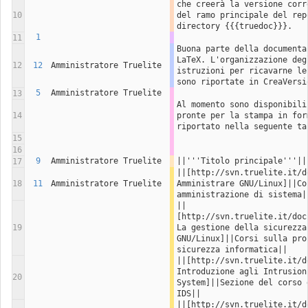
che creerà la versione corr
10
del ramo principale del rep
directory {{{truedoc}}}.
1
11
Buona parte della documenta
LaTeX. L'organizzazione deg
12
12
Amministratore Truelite
istruzioni per ricavarne le
sono riportate in CreaVersi
5
Amministratore Truelite
13
Al momento sono disponibili
14
pronte per la stampa in for
riportato nella seguente ta
15
16
9
Amministratore Truelite
||'''Titolo principale'''||
17
||[http://svn.truelite.it/d
18
11
Amministratore Truelite
Amministrare GNU/Linux]||Cor
amministrazione di sistema|
||
[http://svn.truelite.it/doc
19
La gestione della sicurezza 
GNU/Linux]||Corsi sulla pro
sicurezza informatica||
||[http://svn.truelite.it/d
Introduzione agli Intrusion 
20
System]||Sezione del corso 
IDS||
||[http://svn.truelite.it/d