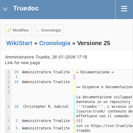
Truedoc
Modifica
Cronologia
WikiStart
»
Cronologia
» Versione 25
Amministratore Truelite, 26-01-2006 17:18
Link for new page
1
19
Amministratore Truelite
= Documentazione =
1
2
19
Amministratore Truelite
3
== Dispense e documentazion
4
5
La documentazione sviluppat
mantenuta in un repository 
6
18
Christopher R. Gabriel
'''truedoc'''. L'accesso ini
[source:trunk/ contenuto de
effettuare con il comando:
2
Amministratore Truelite
{{{
7
svn co https://svn.truelite
8
3
Amministratore Truelite
truedoc