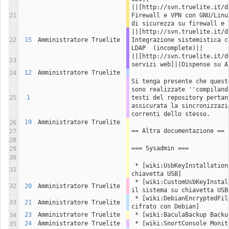
||[http://svn.truelite.it/d
21
Firewall e VPN con GNU/Linu
di sicurezza su firewall e 
||[http://svn.truelite.it/d
22
15
Amministratore Truelite
Integrazione sistemistica c
LDAP  (incomplete)||
||[http://svn.truelite.it/d
23
servizi web]||Dispense su A
12
Amministratore Truelite
24
Si tenga presente che quest
sono realizzate ''compiland
25
1
testi del repository pertant
assicurata la sincronizzazi
correnti dello stesso.
19
Amministratore Truelite
26
== Altra documentazione ==
27
28
=== Sysadmin ===
29
30
 * [wiki:UsbKeyInstallation Installazione da 
31
chiavetta USB]
 * [wiki:CustomUsbKeyInstallation Personalizzare 
32
20
Amministratore Truelite
il sistema su chiavetta USB
 * [wiki:DebianEncryptedFilesystem File system 
33
21
Amministratore Truelite
cifrato con Debian]
23
Amministratore Truelite
 * [wiki:BaculaBackup Back
34
24
Amministratore Truelite
 * [wiki:SnortConsole Moni
35