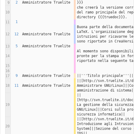
2
Amministratore Truelite
}}}
9
che creerà la versione corr
10
del ramo principale del rep
directory {{{truedoc}}}.
1
11
Buona parte della documenta
LaTeX. L'organizzazione deg
12
12
Amministratore Truelite
istruzioni per ricavarne le
sono riportate in CreaVersi
5
Amministratore Truelite
13
Al momento sono disponibili
14
pronte per la stampa in for
riportato nella seguente ta
15
16
9
Amministratore Truelite
||'''Titolo principale'''||
17
||[http://svn.truelite.it/d
18
11
Amministratore Truelite
Amministrare GNU/Linux]||Cor
amministrazione di sistema|
||
[http://svn.truelite.it/doc
19
La gestione della sicurezza 
GNU/Linux]||Corsi sulla pro
sicurezza informatica||
||[http://svn.truelite.it/d
Introduzione agli Intrusion 
20
System]||Sezione del corso 
IDS||