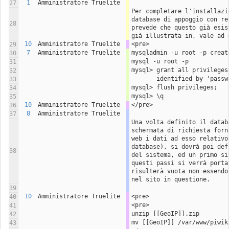
1
Amministratore Truelite
27
Per completare l'installazi
database di appoggio con re
28
prevede che questo già esis
già illustrata in, vale ad 
10
Amministratore Truelite
<pre>
29
7
Amministratore Truelite
mysqladmin -u root -p creat
30
mysql -u root -p
31
mysql> grant all privileges
32
       identified by 'p
33
mysql> flush privileges;
34
mysql> \q
35
10
Amministratore Truelite
</pre>
36
8
Amministratore Truelite
37
Una volta definito il datab
schermata di richiesta forn
web i dati ad esso relativo
database), si dovrà poi def
38
del sistema, ed un primo si
questi passi si verrà porta
risulterà vuota non essendo
nel sito in questione. 
39
10
Amministratore Truelite
<pre>
40
<pre>
41
unzip [[GeoIP]].zip
42
mv [[GeoIP]] /var/www/piwik
43