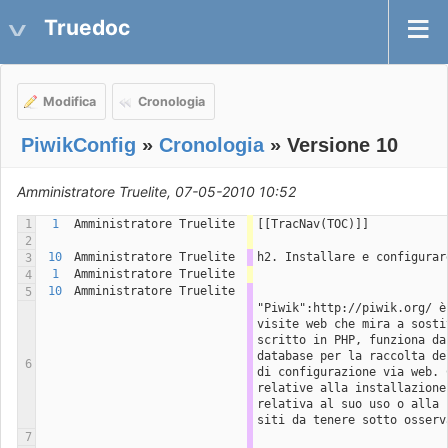
Truedoc
Modifica
Cronologia
PiwikConfig
»
Cronologia
» Versione 10
Amministratore Truelite, 07-05-2010 10:52
1
1
Amministratore Truelite
[[TracNav(TOC)]]
2
10
Amministratore Truelite
h2. Installare e configurar
3
1
Amministratore Truelite
4
10
Amministratore Truelite
5
"Piwik":http://piwik.org/ è
visite web che mira a sosti
scritto in PHP, funziona da
database per la raccolta de
6
di configurazione via web. 
relative alla installazione
relativa al suo uso o alla 
siti da tenere sotto osserv
7