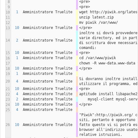
<pre>
8
<pre>
9
1
Amministratore Truelite
wget http://piwik.org/lates
10
unzip latest.zip
11
mv piwik /var/www/
12
10
Amministratore Truelite
</pre>
13
inoltre si dovrà provvedere
varie directory, ed in part
14
2
Amministratore Truelite
di scrittura dove necessari
comandi:
10
Amministratore Truelite
<pre>
15
1
Amministratore Truelite
cd /var/www/piwik
16
chown -R www-data.www-data 
17
10
Amministratore Truelite
</pre>
18
1
Amministratore Truelite
19
Si dovranno inoltre install
20
4
Amministratore Truelite
utilizzare il programma, ed
10
Amministratore Truelite
<pre>
21
4
Amministratore Truelite
aptitude install libapache2
22
2
Amministratore Truelite
    mysql-client mysql-serv
23
10
Amministratore Truelite
</pre>
24
4
Amministratore Truelite
25
"Piwik":http://piwik.org/ c
siti, pertanto è opportuno 
26
10
Amministratore Truelite
fatto questo vi si potrà es
browser all'indirizzo usato
relative istruzioni. 