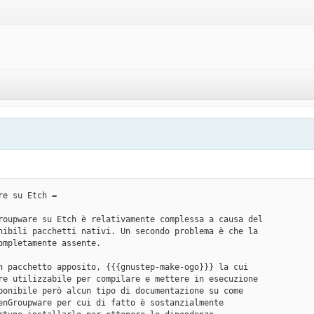
re su Etch =
roupware su Etch è relativamente complessa a causa del
nibili pacchetti nativi. Un secondo problema è che la
ompletamente assente.
n pacchetto apposito, {{{gnustep-make-ogo}}} la cui
re utilizzabile per compilare e mettere in esecuzione
ponibile però alcun tipo di documentazione su come
enGroupware per cui di fatto è sostanzialmente