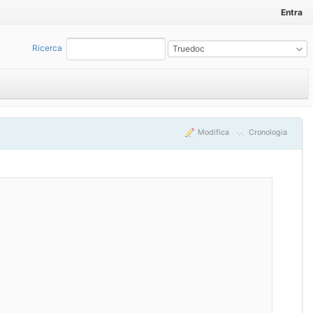
Entra
Ricerca
:
Truedoc
Modifica
Cronologia