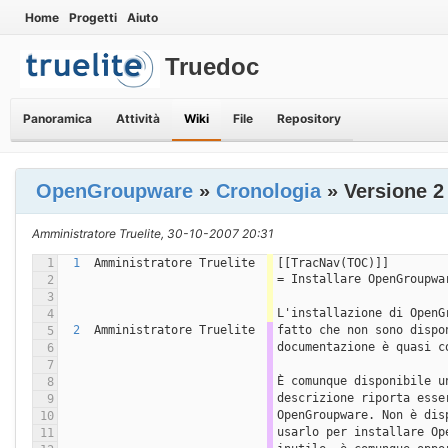
Home
Progetti
Aiuto
Truedoc
Panoramica
Attività
Wiki
File
Repository
OpenGroupware
»
Cronologia
» Versione 2
Amministratore Truelite, 30-10-2007 20:31
1
1
Amministratore Truelite
[[TracNav(TOC)]]
= Installare OpenGroupwa
2
3
L'installazione di OpenG
4
2
Amministratore Truelite
fatto che non sono dispo
5
documentazione è quasi c
6
7
È comunque disponibile u
8
descrizione riporta esse
9
OpenGroupware. Non è dis
10
usarlo per installare Op
11