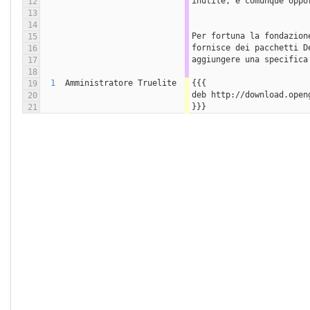
inutile, è comunque oppo
12
13
14
Per fortuna la fondazion
15
fornisce dei pacchetti D
16
aggiungere una specifica
17
18
1
Amministratore Truelite
{{{
19
deb http://download.open
20
}}}
21