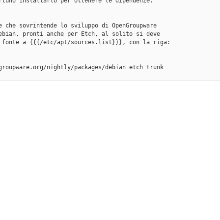
rtuno installarlo per ottenere le dipendenze.
e che sovrintende lo sviluppo di OpenGroupware
ebian, pronti anche per Etch, al solito si deve
 fonte a {{{/etc/apt/sources.list}}}, con la riga:
groupware.org/nightly/packages/debian etch trunk