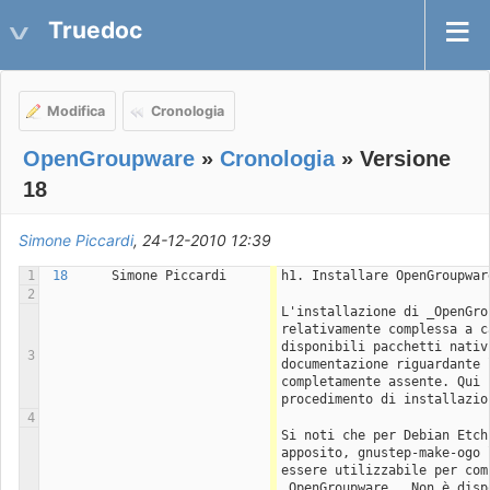
Truedoc
Modifica
Cronologia
OpenGroupware
»
Cronologia
» Versione
18
Simone Piccardi
, 24-12-2010 12:39
1
18
Simone Piccardi
h1. Installare OpenGroupwar
2
L'installazione di _OpenGro
relativamente complessa a c
disponibili pacchetti nativ
3
documentazione riguardante 
completamente assente. Qui 
procedimento di installazio
4
Si noti che per Debian Etch
apposito, gnustep-make-ogo 
essere utilizzabile per com
_OpenGroupware_. Non è disp