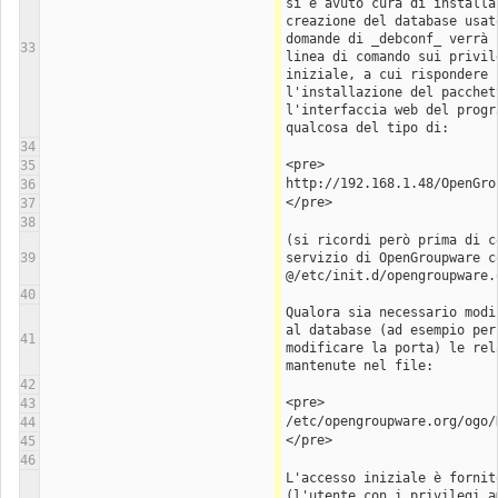
si è avuto cura di installa
creazione del database usat
domande di _debconf_ verrà 
33
linea di comando sui privil
iniziale, a cui rispondere 
l'installazione del pacchet
l'interfaccia web del progr
qualcosa del tipo di:
34
<pre>
35
http://192.168.1.48/OpenGro
36
</pre>
37
38
(si ricordi però prima di c
39
servizio di OpenGroupware co
@/etc/init.d/opengroupware.
40
Qualora sia necessario modi
al database (ad esempio per
41
modificare la porta) le rel
mantenute nel file:
42
<pre>
43
/etc/opengroupware.org/ogo/
44
</pre>
45
46
L'accesso iniziale è fornit
(l'utente con i privilegi a