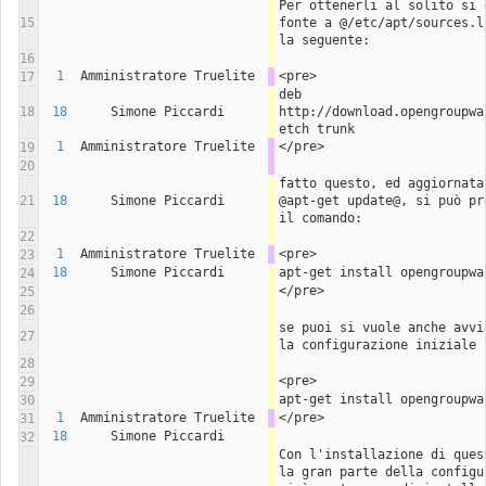
Per ottenerli al solito si 
15
fonte a @/etc/apt/sources.l
la seguente:
16
1
Amministratore Truelite
<pre>
17
deb 
18
18
Simone Piccardi
http://download.opengroupwa
etch trunk
1
Amministratore Truelite
</pre>
19
20
fatto questo, ed aggiornata
21
18
Simone Piccardi
@apt-get update@, si può pr
il comando:
22
1
Amministratore Truelite
<pre>
23
18
Simone Piccardi
apt-get install opengroupwa
24
</pre> 
25
26
se puoi si vuole anche avvi
27
la configurazione iniziale 
28
<pre>
29
apt-get install opengroupwa
30
1
Amministratore Truelite
</pre>
31
18
Simone Piccardi
32
Con l'installazione di ques
la gran parte della configu