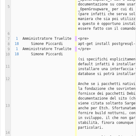
documentazione su come usar
5
_OpenGroupware_ per cui di 
(pare infatti che serva sol
maniera che sia poi utilizz
a questo è opportuno instal
essere fatto con il comando
6
1
Amministratore Truelite
<pre>
7
18
Simone Piccardi
apt-get install postgresql-
8
1
Amministratore Truelite
</pre>
9
18
Simone Piccardi
10
(si specifichi esplicitamen
default infatti è installar
11
installare una interfaccia 
database si potrà installar
12
Anche se i pacchetti nativi
la fondazione che sovrinten
fornisce dei pacchetti Debi
documentazione del sito (ch
viene citata soltanto Sarge
13
anche per Etch. Sfortunatam
fornire build notturni, con
in sviluppo, il che non gar
stabilità, finora comunque 
particolari.
14