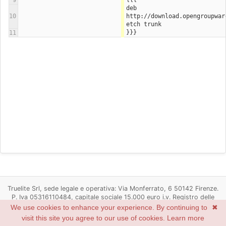
9
deb 
10
http://download.opengroupwar
etch trunk
}}}
11
Truelite Srl, sede legale e operativa: Via Monferrato, 6 50142 Firenze.
P. Iva 05316110484, capitale sociale 15.000 euro i.v. Registro delle
imprese di Firenze n. 05316110484, R.E.A. Firenze n. 537498
We use cookies to enhance your experience. By continuing to
✖
Powered by
Redmine
© 2006-2022 Jean-Philippe Lang
visit this site you agree to our use of cookies.
Learn more