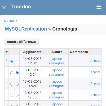
Truedoc
Sidebar
»
MySQLReplication
» Cronologia
#
Aggiornato
Autore
Commento
14-03-2013
japoco
6
Annota
12:32
romagnoli
13-03-2013
japoco
5
Annota
12:24
romagnoli
13-03-2013
japoco
4
Annota
12:21
romagnoli
13-03-2013
japoco
3
Annota
12:05
romagnoli
13-03-2013
japoco