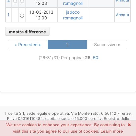
2
Annota
12:03
romagnoli
13-03-2013
japoco
1
Annota
12:00
romagnoli
« Precedente
2
Successivo »
(26-31/31)
Per pagina:
25
,
50
Truelite Srl, sede legale e operativa: Via Monferrato, 6 50142 Firenze.
P. Iva 05316110484, capitale sociale 15.000 euro i.v. Registro delle
imprese di Firenze n. 05316110484, R.E.A. Firenze n. 537498
We use cookies to enhance your experience. By continuing to
✖
Powered by
Redmine
© 2006-2022 Jean-Philippe Lang
visit this site you agree to our use of cookies.
Learn more