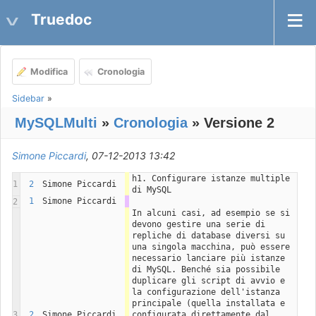
Truedoc
Modifica
Cronologia
Sidebar
»
MySQLMulti
»
Cronologia
» Versione 2
Simone Piccardi
, 07-12-2013 13:42
h1. Configurare istanze multiple 
1
2
Simone Piccardi
di MySQL
1
Simone Piccardi
2
In alcuni casi, ad esempio se si 
devono gestire una serie di 
repliche di database diversi su 
una singola macchina, può essere 
necessario lanciare più istanze 
di MySQL. Benché sia possibile 
duplicare gli script di avvio e 
la configurazione dell'istanza 
principale (quella installata e 
3
2
Simone Piccardi
configurata direttamente dal 