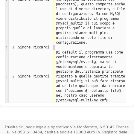
pacchetto), questo comporta anche 
l'uso di diverse directory e file 
di configurazione. Ma con MySQL 
viene distribuito il programma 
@mysql_multi@ il cui scopo è 
proprio quello di lanciare e 
gestire istanze multiple, 
utilizzando un solo file di 
configurazione.
1
Simone Piccardi
4
Di default il programma usa come 
configurazione direttamente 
@/etc/mysql/my.cnf@, ma se si 
vuole mantenere separata la 
gestione dell'istanza principale 
5
2
Simone Piccardi
rispetto a quelle gestite tramite 
@mysql_multi@ si può fare ricorso 
ad un file qualunque, da indicare 
con l'opzione @--defaults-file@, 
nel nostro caso useremo 
@/etc/mysql-multi/my.cnf@. 
Truelite Srl, sede legale e operativa: Via Monferrato, 6 50142 Firenze.
P. Iva 05316110484, capitale sociale 15.000 euro i.v. Registro delle