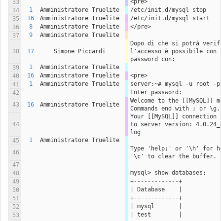
<pre>
33
1
Amministratore Truelite
/etc/init.d/mysql stop
34
16
Amministratore Truelite
/etc/init.d/mysql start
35
8
Amministratore Truelite
</pre>
36
9
Amministratore Truelite
37
Dopo di che si potrà verifi
38
17
Simone Piccardi
l'accesso è possibile con l
password con:
1
Amministratore Truelite
39
16
Amministratore Truelite
<pre>
40
1
Amministratore Truelite
server:~# mysql -u root -p
41
Enter password:
42
Welcome to the [[MySQL]] mo
43
16
Amministratore Truelite
Commands end with ; or \g.
Your [[MySQL]] connection i
44
to server version: 4.0.24_
log
1
Amministratore Truelite
45
Type 'help;' or '\h' for he
46
'\c' to clear the buffer.
47
mysql> show databases;
48
+-------------+
49
| Database    |
50
+-------------+
51
| mysql       |
52
| test        |
53