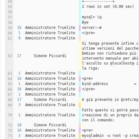
+-------------+
54
2 rows in set (0.00 sec)
55
56
mysql> \q
57
Bye
58
16
Amministratore Truelite
server:~#
59
1
Amministratore Truelite
</pre>
60
9
Amministratore Truelite
61
Si tenga presente infine ch
ultime versioni del pacchet
Debian non richiedono più u
62
17
Simone Piccardi
intervento manuale per abil
l'ascolto su @localhost@ in
la riga:
1
Amministratore Truelite
63
16
Amministratore Truelite
<pre>
64
1
Amministratore Truelite
bind-address            = 
65
16
Amministratore Truelite
</pre>
66
1
Amministratore Truelite
67
17
Simone Piccardi
è già presente in @/etc/my
68
3
Amministratore Truelite
69
Fatto questo si potrà passa
70
1
Amministratore Truelite
creazione di un proprio dat
con il comando:
18
Simone Piccardi
71
16
Amministratore Truelite
<pre>
72
3
Amministratore Truelite
mysqladmin -u root -p crea
73