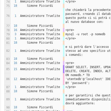
1
Amministratore Truelite
</pre>
74
18
Simone Piccardi
75
che chiederà la precedente 
password, creando il databa
76
1
Amministratore Truelite
questo punto ci si potrà co
al nuovo database con:
18
Simone Piccardi
77
16
Amministratore Truelite
<pre>
78
3
Amministratore Truelite
mysql -u root -p nomedb
79
1
Amministratore Truelite
</pre>
80
18
Simone Piccardi
81
e si potrà dare l'accesso a
82
1
Amministratore Truelite
stesso ad uno specifico ute
i comandi:
18
Simone Piccardi
83
16
Amministratore Truelite
<pre>
84
GRANT SELECT, INSERT, UPDAT
85
15
Amministratore Truelite
DELETE, CREATE, INDEX, ALT
ON nomedb.* TO 
86
12
Amministratore Truelite
'utentedb'@'localhost' IDEN
BY 'password';
1
Amministratore Truelite
</pre>
87
18
Simone Piccardi
88
e per garantirsi che questi
89
1
Amministratore Truelite
immediatamente disponibili,
dovrà aggiuntere:
18
Simone Piccardi
90