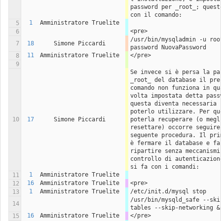
password per _root_; questo
con il comando:
1
Amministratore Truelite
5
<pre>
6
/usr/bin/mysqladmin -u root
7
18
Simone Piccardi
password NuovaPassword
11
Amministratore Truelite
</pre>
8
9
Se invece si è persa la pas
_root_ del database il prec
comando non funziona in qua
volta impostata detta passw
questa diventa necessaria p
poterlo utilizzare. Per que
10
17
Simone Piccardi
poterla recuperare (o megli
resettare) occorre seguire 
seguente procedura. Il prim
è fermare il database e far
ripartire senza meccanismi 
controllo di autenticazione
si fa con i comandi:
1
Amministratore Truelite
11
16
Amministratore Truelite
<pre>
12
1
Amministratore Truelite
/etc/init.d/mysql stop
13
/usr/bin/mysqld_safe --ski
14
tables --skip-networking &
16
Amministratore Truelite
</pre>
15