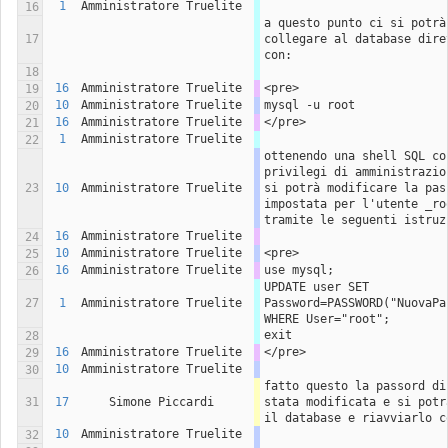
1
Amministratore Truelite
16
a questo punto ci si potrà 
17
collegare al database diret
con:
18
16
Amministratore Truelite
<pre>
19
10
Amministratore Truelite
mysql -u root
20
16
Amministratore Truelite
</pre>
21
1
Amministratore Truelite
22
ottenendo una shell SQL con
privilegi di amministrazion
23
10
Amministratore Truelite
si potrà modificare la pass
impostata per l'utente _roo
tramite le seguenti istruz
16
Amministratore Truelite
24
10
Amministratore Truelite
<pre>
25
16
Amministratore Truelite
use mysql;
26
UPDATE user SET 
27
1
Amministratore Truelite
Password=PASSWORD("NuovaPas
WHERE User="root";
exit
28
16
Amministratore Truelite
</pre>
29
10
Amministratore Truelite
30
fatto questo la passord di 
31
17
Simone Piccardi
stata modificata e si potrà
il database e riavviarlo c
10
Amministratore Truelite
32