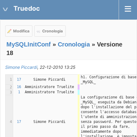
Truedoc
Modifica
Cronologia
MySQLInitConf
»
Cronologia
» Versione
18
Simone Piccardi
, 22-12-2010 13:25
h1. Configurazione di base 
1
17
Simone Piccardi
_MySQL_
16
Amministratore Truelite
2
1
Amministratore Truelite
3
La configurazione di base d
_MySQL_ eseguita da Debian 
dopo l'installazione del pa
consente l'accesso database
l'utente di amministrazione
4
17
Simone Piccardi
senza password. Per questo 
il primo passo da fare, 
immediatamente dopo 
l'installazione, è impostar