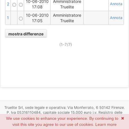
10-06-2010
Amministratore
2
Annota
17:08
Truelite
10-06-2010
Amministratore
1
Annota
17:05
Truelite
(1-7/7)
Truelite Srl, sede legale e operativa: Via Monferrato, 6 50142 Firenze.
P. Iva 05316110484, capitale sociale 15.000 euro i.v. Registro delle
imprese di Firenze n. 05316110484, R.E.A. Firenze n. 537498
We use cookies to enhance your experience. By continuing to
✖
Powered by
Redmine
© 2006-2022 Jean-Philippe Lang
visit this site you agree to our use of cookies.
Learn more