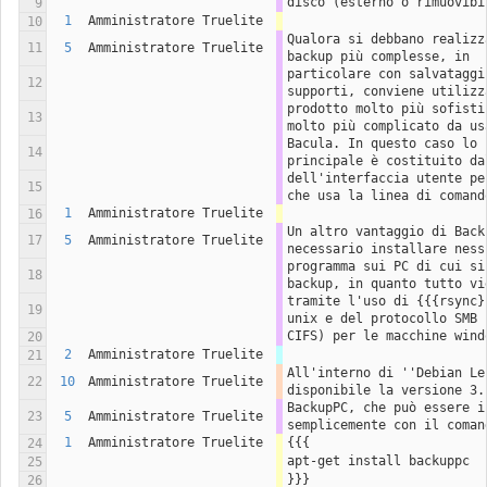
disco (esterno o rimuovibi
9
1
Amministratore Truelite
10
Qualora si debbano realizz
11
5
Amministratore Truelite
backup più complesse, in
particolare con salvataggi
12
supporti, conviene utilizz
prodotto molto più sofisti
13
molto più complicato da us
Bacula. In questo caso lo s
14
principale è costituito da
dell'interfaccia utente pe
15
che usa la linea di comand
1
Amministratore Truelite
16
Un altro vantaggio di Back
17
5
Amministratore Truelite
necessario installare ness
programma sui PC di cui si
18
backup, in quanto tutto vi
tramite l'uso di {{{rsync}
19
unix e del protocollo SMB 
CIFS) per le macchine wind
20
2
Amministratore Truelite
21
All'interno di ''Debian Le
22
10
Amministratore Truelite
disponibile la versione 3.
BackupPC, che può essere in
23
5
Amministratore Truelite
semplicemente con il coman
1
Amministratore Truelite
{{{
24
apt-get install backuppc
25
}}}
26