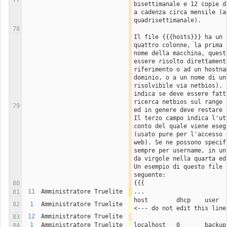
77
bisettimanale e 12 copie d
a cadenza circa mensile (a
quadrisettimanale).
78
Il file {{{hosts}}} ha un 
quattro colonne, la prima 
nome della macchina, quest
essere risolto direttamente
riferimento o ad un hostna
dominio, o a un nome di un
risolvibile via netbios). 
indica se deve essere fatt
ricerca netbios sul range 
79
ed in genere deve restare 
Il terzo campo indica l'ut
conto del quale viene eseg
(usato pure per l'accesso 
web). Se ne possono specif
sempre per username, in un
da virgole nella quarta ed
Un esempio di questo file 
seguente:
{{{
80
11
Amministratore Truelite
...
81
host        dhcp    user  
82
1
Amministratore Truelite
<--- do not edit this line
12
Amministratore Truelite
83
1
Amministratore Truelite
localhost   0       backup
84