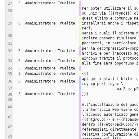
5
Amministratore Truelite
27
Per poter utilizzare il su
28
su unix via {{{rsync}}} ol
quest'ultimo è comunque nec
29
6
Amministratore Truelite
installarsi anche i rispet
Perl, 
senza i quali il sistema no
30
inoltre possono risultare 
pacchetti, in particolare 
31
per la decompressione/comp
32
5
Amministratore Truelite
archivi e per l'accesso ag
Windows tramite il protoco
33
6
Amministratore Truelite
alla fine sarà opportuno i
5
Amministratore Truelite
34
1
Amministratore Truelite
{{{
35
apt-get install libfile-rs
36
8
Amministratore Truelite
rsyncp-perl rsync \
                par2
37
5
Amministratore Truelite
}}}
38
39
All'installazione del pacch
40
l'interfaccia web viene co
l'accesso autenticato gene
41
{{{htgroup}}} e {{{htpassw
dentro {{{/etc/backuppc/}}
42
referenziati direttamente 
relativa configurazione di
43