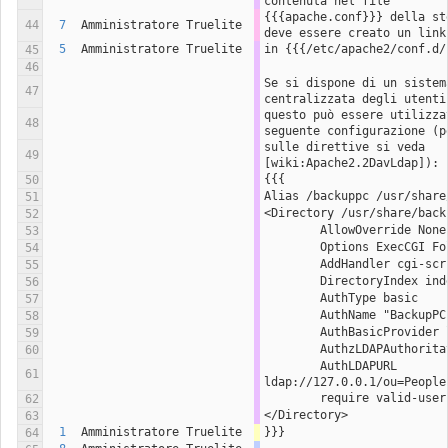
contenuta nel file
{{{apache.conf}}} della st
44
7
Amministratore Truelite
deve essere creato un link
5
Amministratore Truelite
in {{{/etc/apache2/conf.d/
45
46
Se si dispone di un sistem
47
centralizzata degli utenti
questo può essere utilizza
48
seguente configurazione (p
sulle direttive si veda 
49
[wiki:Apache2.2DavLdap]):
{{{
50
Alias /backuppc /usr/share
51
<Directory /usr/share/back
52
        AllowOverride None
53
        Options ExecCGI
54
        AddHandler cgi-
55
        DirectoryIndex i
56
        AuthType basic
57
        AuthName "Backup
58
        AuthBasicProvide
59
        AuthzLDAPAuthor
60
        AuthLDAPURL 
61
ldap://127.0.0.1/ou=People
        require valid-user
62
</Directory>
63
1
Amministratore Truelite
}}}
64