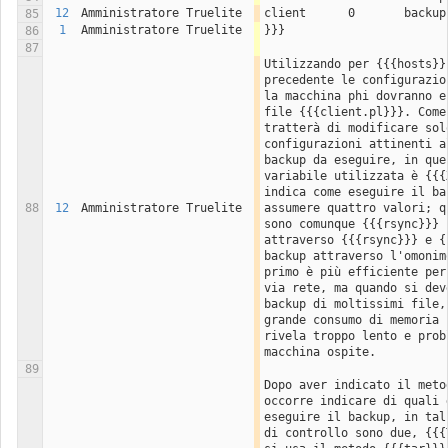
12
Amministratore Truelite
client	    0       backu
85
1
Amministratore Truelite
}}}
86
87
Utilizzando per {{{hosts}}
precedente le configurazio
la macchina phi dovranno e
file {{{client.pl}}}. Come
tratterà di modificare solo
configurazioni attinenti a
backup da eseguire, in que
variabile utilizzata è {{{
indica come eseguire il bac
88
12
Amministratore Truelite
assumere quattro valori; q
sono comunque {{{rsync}}} 
attraverso {{{rsync}}} e {
backup attraverso l'omonim
primo è più efficiente per
via rete, ma quando si dev
backup di moltissimi file,
grande consumo di memoria 
rivela troppo lento e prob
macchina ospite.
89
Dopo aver indicato il meto
occorre indicare di quali 
eseguire il backup, in tal
di controllo sono due, {{{