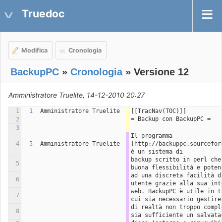
Truedoc
Modifica
Cronologia
BackupPC
»
Cronologia
» Versione 12
Amministratore Truelite, 14-12-2010 20:27
1
1
Amministratore Truelite
[[TracNav(TOC)]]
= Backup con BackupPC =
2
3
Il programma 
4
5
Amministratore Truelite
[http://backuppc.sourcefor
è un sistema di
backup scritto in perl che
5
buona flessibilità e poten
ad una discreta facilità d
6
utente grazie alla sua int
web. BackupPC è utile in t
7
cui sia necessario gestire
di realtà non troppo compl
8
sia sufficiente un salvata