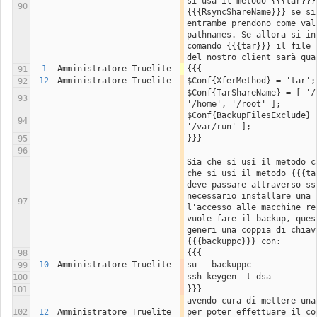
si usa il metodo {{{tar}}} 
90
{{{RsyncShareName}}} se si
entrambe prendono come val
pathnames. Se allora si in
comando {{{tar}}} il file 
del nostro client sarà qua
1
Amministratore Truelite
{{{
91
12
Amministratore Truelite
$Conf{XferMethod} = 'tar';
92
$Conf{TarShareName} = [ '/
93
'/home', '/root' ];
$Conf{BackupFilesExclude} 
94
'/var/run' ];
}}}
95
96
Sia che si usi il metodo c
che si usi il metodo {{{ta
deve passare attraverso ss
necessario installare una c
97
l'accesso alle macchine re
vuole fare il backup, ques
generi una coppia di chiav
{{{backuppc}}} con:
{{{
98
10
Amministratore Truelite
su - backuppc
99
ssh-keygen -t dsa
100
}}}
101
avendo cura di mettere una
102
12
Amministratore Truelite
per poter effettuare il co