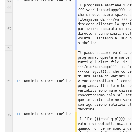
8
Amministratore Truelite
65
Il programma mantiene i da
66
{{{/var/lib/backuppc}}}, q
che si deve avere spazio s
filesystem di {{{/var}}} p
desidera allocare lo spazio
67
partizione separata si dev
directory sunnominata nell
voluta, lasciando al suo p
simbolico.
68
Il passo successivo è la c
programma, questa è manten
tutti gli altri file, in 
{{{/etc/backuppc}}}, il fi
{{{config.pl}}}, che conti
di una serie di variabili 
69
12
Amministratore Truelite
viene controllato il compo
programma. Il file è ben c
variabili sono numerosissi
concentreremo solo sul sot
quelle utilizzate nei vari 
configurazione relativi all
macchine. 
11
Amministratore Truelite
70
Il file {{{config.pl}}} co
valori di default, usati i
quando non ve ne sono indi